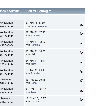
rten
/
Aufrufe
Letzter Beitrag
9 Antworten
02. Mai 11, 12:02
von
Berufspsycho
678 Aufrufe
5 Antworten
27. Mär 11, 17:13
von
Grendar
387 Aufrufe
8 Antworten
12. Mär 11, 13:07
von
Dominic
411 Aufrufe
9 Antworten
06. Mär 11, 18:30
von Mel
097 Aufrufe
3 Antworten
04. Mär 11, 14:46
von
Krisz
147 Aufrufe
6 Antworten
14. Feb 11, 09:14
von
Grendar
001 Aufrufe
 Antworten
01. Feb 11, 19:45
von
Dodo
520 Aufrufe
5 Antworten
09. Dez 10, 08:47
von
Krisz
868 Aufrufe
 Antworten
12. Nov 10, 10:57
von
Kandra
583 Aufrufe