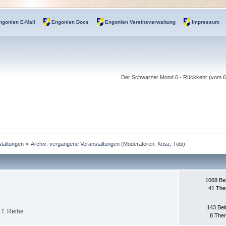
ngonien E-Mail
Engonien Docs
Engonien Vereinsverwaltung
Impressum
Der Schwarzer Mond 6 - Rückkehr (vom 6.-
taltungen
»
Archiv: vergangene Veranstaltungen
(Moderatoren:
Krisz
,
Tobi
)
1068 Be
41 Th
143 Bei
.T. Reihe
8 The