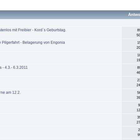
Antwo
los mit Freibier - Kord`s Geburtstag.
8
50
ilgerfahrt - Belagerung von Engonia
1
20
1
19
 - 4.3.- 6.3.2011
8
46
2
24
ne am 12.2.
5
39
9
12
3
27
2
9