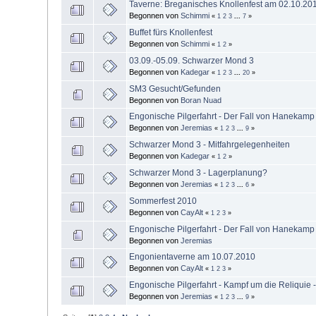
Taverne: Breganisches Knollenfest am 02.10.20
Begonnen von
Schimmi
«
1
2
3
...
7
»
Buffet fürs Knollenfest
Begonnen von
Schimmi
«
1
2
»
03.09.-05.09. Schwarzer Mond 3
Begonnen von
Kadegar
«
1
2
3
...
20
»
SM3 Gesucht/Gefunden
Begonnen von
Boran Nuad
Engonische Pilgerfahrt - Der Fall von Hanekamp
Begonnen von
Jeremias
«
1
2
3
...
9
»
Schwarzer Mond 3 - Mitfahrgelegenheiten
Begonnen von
Kadegar
«
1
2
»
Schwarzer Mond 3 - Lagerplanung?
Begonnen von
Jeremias
«
1
2
3
...
6
»
Sommerfest 2010
Begonnen von
CayAlt
«
1
2
3
»
Engonische Pilgerfahrt - Der Fall von Hanekamp 
Begonnen von
Jeremias
Engonientaverne am 10.07.2010
Begonnen von
CayAlt
«
1
2
3
»
Engonische Pilgerfahrt - Kampf um die Reliquie 
Begonnen von
Jeremias
«
1
2
3
...
9
»