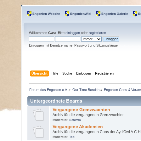
Engonien Website
EngonienWiki
Engonien Galerie
E
Willkommen
Gast
. Bitte
einloggen
oder
registrieren
.
Einloggen mit Benutzername, Passwort und Sitzungslänge
Übersicht
Hilfe
Suche
Einloggen
Registrieren
Forum des Engonien e.V.
»
Out-Time Bereich
»
Engonien Cons & Verans
Untergeordnete Boards
Vergangene Grenzwachten
Archiv für die vergangenen Grenzwachten
Moderator:
Schimmi
Vergangene Akademien
Archiv für die vergangenen Cons der Ayd'Owl A.C.H
Moderator:
Tobi