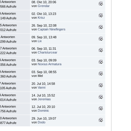
0 Antworten
08. Okt 10, 20:06
von
Grendar
566 Aufrufe
9 Antworten
02. Okt 10, 13:23
von
Krisz
149 Aufrufe
5 Antworten
26. Sep 10, 22:08
von
Captain Ninefingers
012 Aufrufe
 Antworten
09. Sep 10, 13:48
von
Lix
299 Aufrufe
7 Antworten
06. Sep 10, 11:31
von
Charisturcear
222 Aufrufe
4 Antworten
03. Sep 10, 09:09
von
Noxius Armatura
356 Aufrufe
9 Antworten
03. Sep 10, 08:55
von Mel
360 Aufrufe
7 Antworten
20. Jul 10, 14:58
von
Vanni
105 Aufrufe
4 Antworten
14. Jul 10, 15:52
von
Jeremias
014 Aufrufe
3 Antworten
12. Jul 10, 20:10
von
Dominic
756 Aufrufe
0 Antworten
29. Jun 10, 19:07
von
Dodo
877 Aufrufe