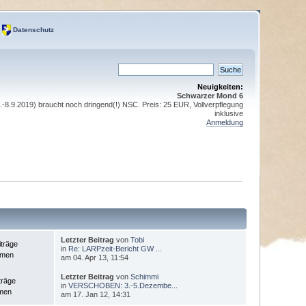
Datenschutz
Neuigkeiten:
Schwarzer Mond 6
8.9.2019) braucht noch dringend(!) NSC. Preis: 25 EUR, Vollverpflegung
inklusive
Anmeldung
Letzter Beitrag
von
Tobi
iträge
in
Re: LARPzeit-Bericht GW ...
emen
am 04. Apr 13, 11:54
Letzter Beitrag
von
Schimmi
träge
in
VERSCHOBEN: 3.-5.Dezembe...
men
am 17. Jan 12, 14:31