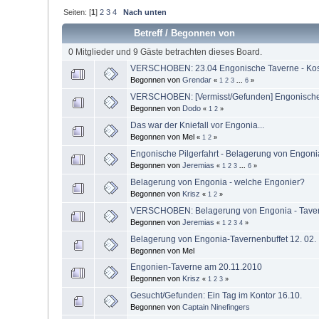
Seiten: [
1
]
2
3
4
Nach unten
Betreff
/
Begonnen von
0 Mitglieder und 9 Gäste betrachten dieses Board.
VERSCHOBEN: 23.04 Engonische Taverne - Kosten
Begonnen von
Grendar
«
1
2
3
...
6
»
VERSCHOBEN: [Vermisst/Gefunden] Engonische P
Begonnen von
Dodo
«
1
2
»
Das war der Kniefall vor Engonia...
Begonnen von Mel
«
1
2
»
Engonische Pilgerfahrt - Belagerung von Engonia
Begonnen von
Jeremias
«
1
2
3
...
6
»
Belagerung von Engonia - welche Engonier?
Begonnen von
Krisz
«
1
2
»
VERSCHOBEN: Belagerung von Engonia - Taver
Begonnen von
Jeremias
«
1
2
3
4
»
Belagerung von Engonia-Tavernenbuffet 12. 02.
Begonnen von Mel
Engonien-Taverne am 20.11.2010
Begonnen von
Krisz
«
1
2
3
»
Gesucht/Gefunden: Ein Tag im Kontor 16.10.
Begonnen von
Captain Ninefingers