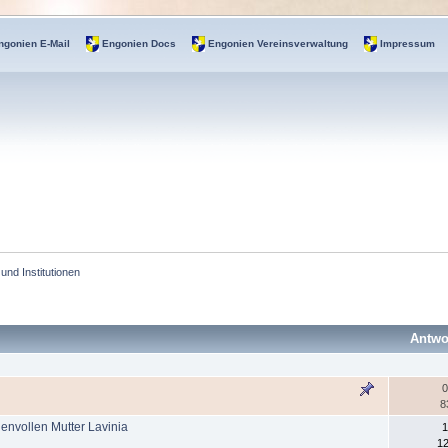
ngonien E-Mail
Engonien Docs
Engonien Vereinsverwaltung
Impressum
 und Institutionen
Antwo
0
8
envollen Mutter Lavinia
1
12