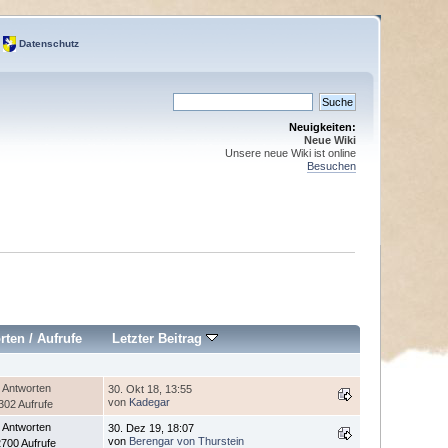
Datenschutz
Neuigkeiten:
Neue Wiki
Unsere neue Wiki ist online
Besuchen
rten
/
Aufrufe
Letzter Beitrag
 Antworten
30. Okt 18, 13:55
von
Kadegar
302 Aufrufe
 Antworten
30. Dez 19, 18:07
von
Berengar von Thurstein
700 Aufrufe