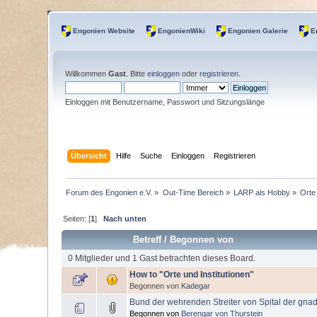
Engonien Website
EngonienWiki
Engonien Galerie
E
Willkommen
Gast
. Bitte
einloggen
oder
registrieren
.
Einloggen mit Benutzername, Passwort und Sitzungslänge
Übersicht
Hilfe
Suche
Einloggen
Registrieren
Forum des Engonien e.V.
»
Out-Time Bereich
»
LARP als Hobby
»
Orte
Seiten: [
1
]
Nach unten
Betreff
/
Begonnen von
0 Mitglieder und 1 Gast betrachten dieses Board.
How to "Orte und Institutionen"
Begonnen von
Kadegar
Bund der wehrenden Streiter von Spital der gnad
Begonnen von
Berengar von Thurstein