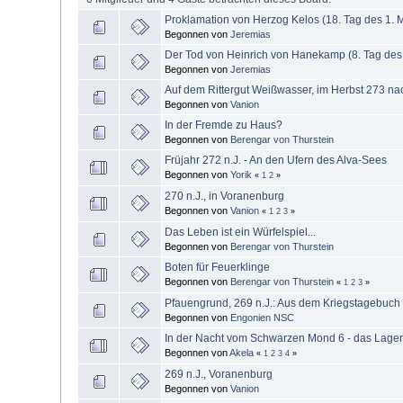
Proklamation von Herzog Kelos (18. Tag des 1. M
Begonnen von
Jeremias
Der Tod von Heinrich von Hanekamp (8. Tag des 1
Begonnen von
Jeremias
Auf dem Rittergut Weißwasser, im Herbst 273 nac
Begonnen von
Vanion
In der Fremde zu Haus?
Begonnen von
Berengar von Thurstein
Früjahr 272 n.J. - An den Ufern des Alva-Sees
Begonnen von
Yorik
«
1
2
»
270 n.J., in Voranenburg
Begonnen von
Vanion
«
1
2
3
»
Das Leben ist ein Würfelspiel...
Begonnen von
Berengar von Thurstein
Boten für Feuerklinge
Begonnen von
Berengar von Thurstein
«
1
2
3
»
Pfauengrund, 269 n.J.: Aus dem Kriegstagebuc
Begonnen von
Engonien NSC
In der Nacht vom Schwarzen Mond 6 - das Lage
Begonnen von
Akela
«
1
2
3
4
»
269 n.J., Voranenburg
Begonnen von
Vanion