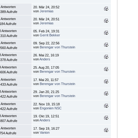
 Antworten
20. Mär 24, 20:52
von
Jeremias
389 Aufrufe
 Antworten
20. Mär 24, 20:51
von
Jeremias
184 Aufrufe
0 Antworten
05. Feb 24, 19:31
von
Gerrit Bekker
310 Aufrufe
 Antworten
09. Sep 22, 22:56
von
Berengar von Thurstein
560 Aufrufe
8 Antworten
26. Mai 22, 16:19
von
Anders
378 Aufrufe
9 Antworten
25. Aug 20, 17:05
von
Berengar von Thurstein
606 Aufrufe
 Antworten
17. Mai 20, 11:57
von
Berengar von Thurstein
433 Aufrufe
3 Antworten
29. Jan 20, 21:25
von
Berengar von Thurstein
422 Aufrufe
 Antworten
22. Nov 19, 15:18
von
Engonien NSC
422 Aufrufe
8 Antworten
19. Okt 19, 12:51
von
Anders
807 Aufrufe
 Antworten
17. Sep 19, 16:27
von
Vanion
754 Aufrufe