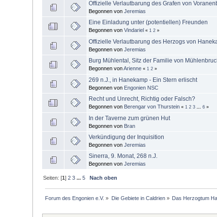
Offizielle Verlautbarung des Grafen von Voranen
Begonnen von
Jeremias
Eine Einladung unter (potentiellen) Freunden
Begonnen von
Vindariel
«
1
2
»
Offizielle Verlautbarung des Herzogs von Hane
Begonnen von
Jeremias
Burg Mühlental, Sitz der Familie von Mühlenbru
Begonnen von
Arienne
«
1
2
»
269 n.J., in Hanekamp - Ein Stern erlischt
Begonnen von
Engonien NSC
Recht und Unrecht, Richtig oder Falsch?
Begonnen von
Berengar von Thurstein
«
1
2
3
...
6
»
In der Taverne zum grünen Hut
Begonnen von
Bran
Verkündigung der Inquisition
Begonnen von
Jeremias
Sinerra, 9. Monat, 268 n.J.
Begonnen von
Jeremias
Seiten: [
1
]
2
3
...
5
Nach oben
Forum des Engonien e.V.
»
Die Gebiete in Caldrien
»
Das Herzogtum H