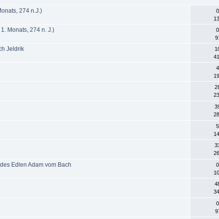
onats, 274 n.J.)
0
13
. Monats, 274 n. J.)
0
9
h Jeldrik
1
41
4
19
2
23
3
28
5
14
3
26
h des Edlen Adam vom Bach
0
10
r
4
34
0
9