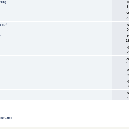
burg!
0
8
2
20
kamp!
0
8
ch
1
18
0
7
8
46
0
8
0
8
0
7
anekamp