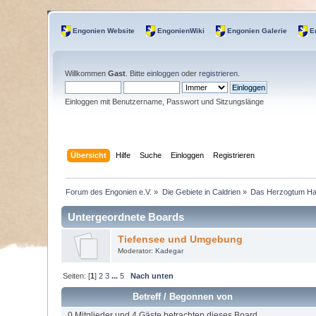
Engonien Website
EngonienWiki
Engonien Galerie
E
Willkommen
Gast
. Bitte
einloggen
oder
registrieren
.
Einloggen mit Benutzername, Passwort und Sitzungslänge
Übersicht
Hilfe
Suche
Einloggen
Registrieren
Forum des Engonien e.V.
»
Die Gebiete in Caldrien
»
Das Herzogtum H
Untergeordnete Boards
Tiefensee und Umgebung
Moderator:
Kadegar
Seiten: [
1
]
2
3
...
5
Nach unten
Betreff
/
Begonnen von
0 Mitglieder und 4 Gäste betrachten dieses Board.