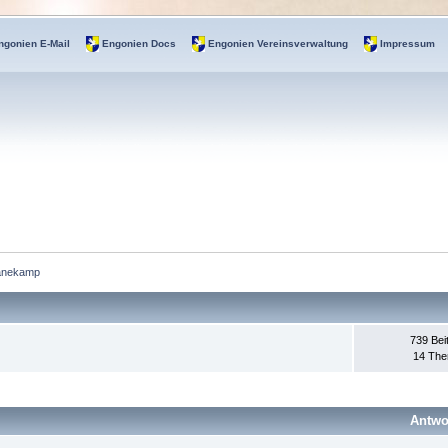
ngonien E-Mail
Engonien Docs
Engonien Vereinsverwaltung
Impressum
anekamp
739 Bei
14 Th
Antwo