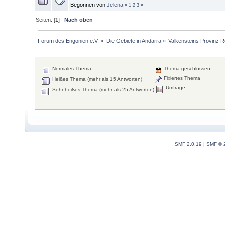
Begonnen von
Jelena
«
1
2
3
»
Seiten: [
1
]
Nach oben
Forum des Engonien e.V.
»
Die Gebiete in Andarra
»
Valkensteins Provinz R
Normales Thema
Thema geschlossen
Fixiertes Thema
Heißes Thema (mehr als 15 Antworten)
Umfrage
Sehr heißes Thema (mehr als 25 Antworten)
SMF 2.0.19
|
SMF © 