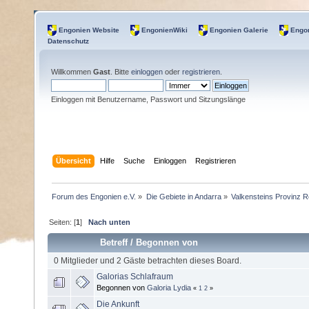
Engonien Website
EngonienWiki
Engonien Galerie
Engon
Datenschutz
Willkommen
Gast
. Bitte
einloggen
oder
registrieren
.
Einloggen mit Benutzername, Passwort und Sitzungslänge
Übersicht
Hilfe
Suche
Einloggen
Registrieren
Forum des Engonien e.V.
»
Die Gebiete in Andarra
»
Valkensteins Provinz R
Seiten: [
1
]
Nach unten
Betreff
/
Begonnen von
0 Mitglieder und 2 Gäste betrachten dieses Board.
Galorias Schlafraum
Begonnen von
Galoria Lydia
«
1
2
»
Die Ankunft