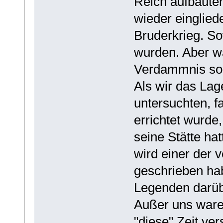
Reich aufbaute
wieder einglied
Bruderkrieg. Sow
wurden. Aber wa
Verdammnis sol
Als wir das La
untersuchten, f
errichtet wurde
seine Stätte hat
wird einer der v
geschrieben ha
Legenden darübe
Außer uns ware
"diese" Zeit ve