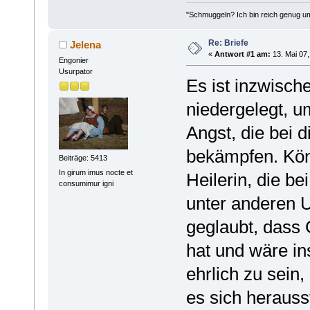
"Schmuggeln? Ich bin reich genug u
Re: Briefe
Jelena
«
Antwort #1 am:
13. Mai 07,
Engonier
Usurpator
Es ist inzwisch
niedergelegt, 
Angst, die bei 
bekämpfen. Könn
Beiträge: 5413
In girum imus nocte et
Heilerin, die b
consumimur igni
unter anderen U
geglaubt, dass 
hat und wäre i
ehrlich zu sein
es sich herausst