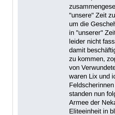
zusammengesetz
"unsere" Zeit 
um die Geschehn
in "unserer" Ze
leider nicht fa
damit beschäft
zu kommen, zog
von Verwundeten
waren Lix und i
Feldscherinnen
standen nun fo
Armee der Nekan
Eliteeinheit in