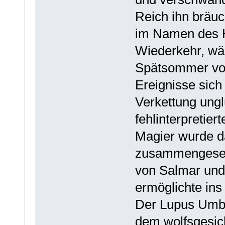
Reich ihn bräuc
im Namen des Hl
Wiederkehr, wäh
Spätsommer vor
Ereignisse sich
Verkettung ung
fehlinterpretier
Magier wurde da
zusammengesetz
von Salmar und
ermöglichte in
Der Lupus Umbra
dem wolfsgesich