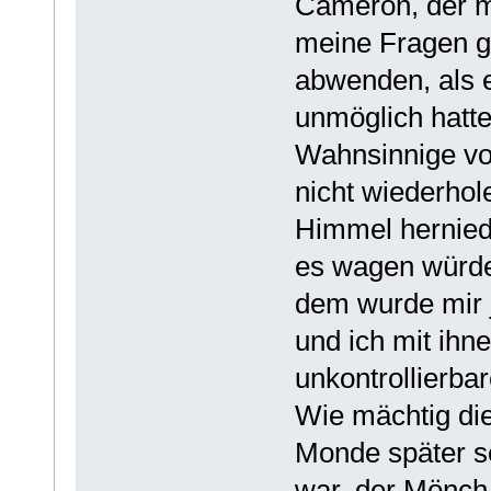
Cameron, der m
meine Fragen ga
abwenden, als er
unmöglich hatt
Wahnsinnige von
nicht wiederhole
Himmel herniede
es wagen würde
dem wurde mir j
und ich mit ihn
unkontrollierba
Wie mächtig die
Monde später sc
war, der Mönch