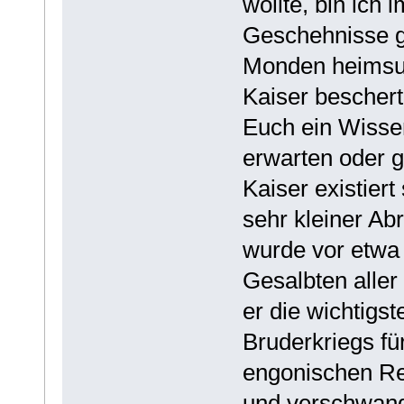
wollte, bin ich 
Geschehnisse ge
Monden heimsu
Kaiser beschert
Euch ein Wisse
erwarten oder g
Kaiser existiert
sehr kleiner Ab
wurde vor etwa 
Gesalbten aller
er die wichtigs
Bruderkriegs fü
engonischen Rei
und verschwan