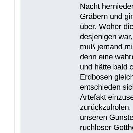
Nacht hernieder
Gräbern und gi
über. Woher di
desjenigen war, 
muß jemand mit
denn eine wahr
und hätte bald 
Erdbosen gleic
entschieden sic
Artefakt einzus
zurückzuholen,
unseren Gunste
ruchloser Gotth