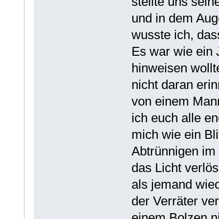
stellte uns sei
und in dem Aug
wusste ich, das
Es war wie ein
hinweisen wollt
nicht daran eri
von einem Mann 
ich euch alle e
mich wie ein Bl
Abtrünnigen im 
das Licht verlö
als jemand wied
der Verräter ve
einem Bolzen n