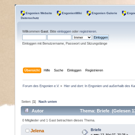
Engonien Website
EngonienWiki
Engonien Galerie
Engon
Datenschutz
Willkommen
Gast
. Bitte
einloggen
oder
registrieren
.
Einloggen mit Benutzername, Passwort und Sitzungslänge
Übersicht
Hilfe
Suche
Einloggen
Registrieren
Forum des Engonien e.V.
»
Hier und dort: In Engonien und außerhalb des Ka
Seiten: [
1
]
Nach unten
Autor
Thema: Briefe (Gelesen 1
0 Mitglieder und 1 Gast betrachten dieses Thema.
Briefe
Jelena
«
am:
13. Mai 07, 20:28 »