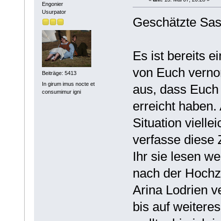
Engonier
Usurpator
Geschätzte Sask
Es ist bereits 
von Euch verno
Beiträge: 5413
In girum imus nocte et
aus, dass Euch 
consumimur igni
erreicht haben. 
Situation vielle
verfasse diese 
Ihr sie lesen we
nach der Hochze
Arina Lodrien v
bis auf weitere