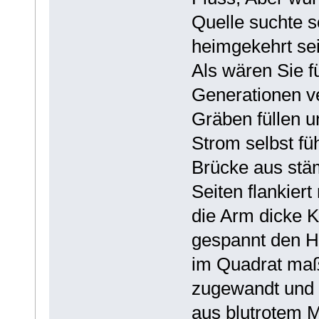
Quelle suchte so
heimgekehrt se
Als wären Sie f
Generationen v
Gräben füllen u
Strom selbst füh
Brücke aus stäm
Seiten flankier
die Arm dicke 
gespannt den Ha
im Quadrat maß
zugewandt und p
aus blutrotem 