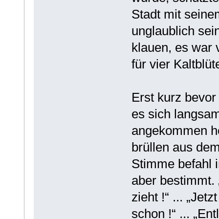
Stadt mit sein
unglaublich sein
klauen, es war 
für vier Kaltblüt
Erst kurz bevor 
es sich langsam
angekommen hör
brüllen aus dem
Stimme befahl 
aber bestimmt. „
zieht !“ ... „Je
schon !“ ... „En