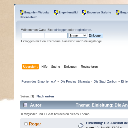
Engonien Website
EngonienWiki
Engonien Galerie
Engon
Datenschutz
Willkommen
Gast
. Bitte
einloggen
oder
registrieren
.
Einloggen mit Benutzername, Passwort und Sitzungslänge
Übersicht
Hilfe
Suche
Einloggen
Registrieren
Forum des Engonien e.V.
»
Die Provinz Silvanaja
»
Die Stadt Zarbon
»
Einl
Seiten: [
1
]
Nach unten
Autor
Thema: Einleitung: Die An
0 Mitglieder und 1 Gast betrachten dieses Thema.
Einleitung: Die Ankunft d
Rogar
«
am:
12. Jan 06, 13:04 »