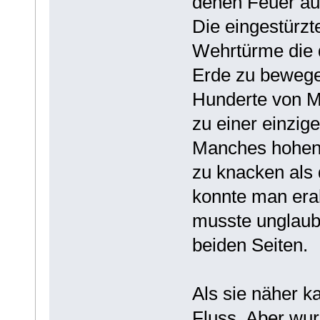
denen Feuer au
Die eingestürzt
Wehrtürme die d
Erde zu bewegen
Hunderte von M
zu einer einzi
Manches hohen H
zu knacken als 
konnte man erah
musste unglaubl
beiden Seiten.
Als sie näher k
Fluss, Aber wur