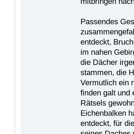
mitbringen nac
Passendes Geste
zusammengefall
entdeckt, Bruch
im nahen Gebirg
die Dächer irge
stammen, die Hä
Vermutlich ein 
finden galt un
Rätsels gewohn
Eichenbalken h
entdeckt, für d
seines Daches 