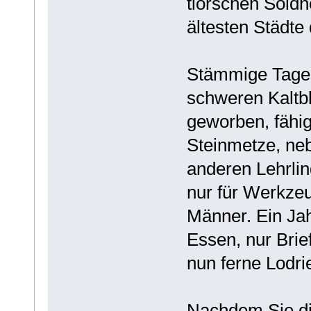
tiorschen Söldne
ältesten Städte
Stämmige Tagelö
schweren Kaltb
geworben, fähi
Steinmetze, ne
anderen Lehrli
nur für Werkzeu
Männer. Ein Jah
Essen, nur Brie
nun ferne Lodri
Nachdem Sie di