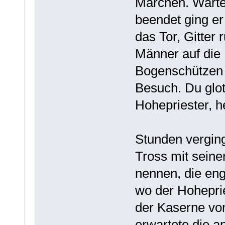
Märchen. Wartet
beendet ging er 
das Tor, Gitter 
Männer auf die
Bogenschützen 
Besuch. Du glotz
Hohepriester, h
Stunden verging
Tross mit seine
nennen, die en
wo der Hoheprie
der Kaserne vom
erwartete die a