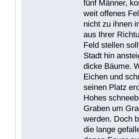
fünf Männer, ko
weit offenes Fe
nicht zu ihnen 
aus Ihrer Richt
Feld stellen sol
Stadt hin anste
dicke Bäume. We
Eichen und sch
seinen Platz ero
Hohes schneebe
Graben um Grab
werden. Doch b
die lange gefal