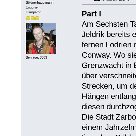
Söldnerhauptmann
Engonier
Part I
Usurpator
Am Sechsten Ta
Jeldrik bereits 
fernen Lodrien
Conway. Wo sie 
Beiträge: 3083
Grenzwacht in
über verschneit
Strecken, um d
Hängen entlang
diesen durchzog
Die Stadt Zarbo
einem Jahrzehn