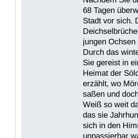
68 Tagen überw
Stadt vor sich.
Deichselbrüchen
jungen Ochsen u
Durch das winte
Sie gereist in e
Heimat der Söl
erzählt, wo Mö
saßen und doch
Weiß so weit da
das sie Jahrhun
sich in den Hi
unpassierbar wa