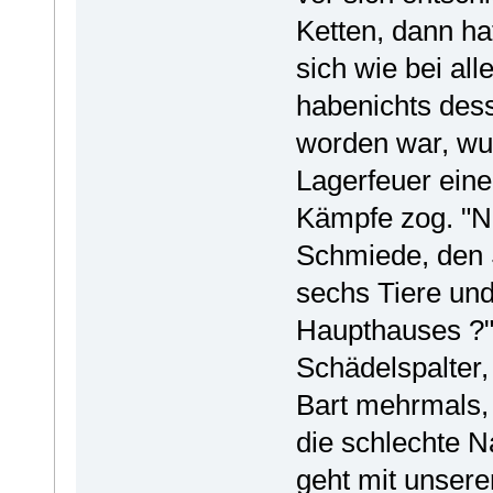
Ketten, dann ha
sich wie bei al
habenichts des
worden war, wu
Lagerfeuer eine
Kämpfe zog. "Na
Schmiede, den S
sechs Tiere und
Haupthauses ?"
Schädelspalter,
Bart mehrmals, b
die schlechte N
geht mit unsere