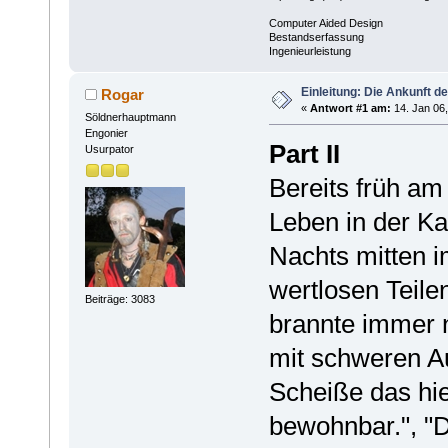
Computer Aided Design
Bestandserfassung
Ingenieurleistung
Einleitung: Die Ankunft d
Rogar
«
Antwort #1 am:
14. Jan 06,
Söldnerhauptmann
Engonier
Part II
Usurpator
Bereits früh am
Leben in der K
Nachts mitten i
wertlosen Teil
Beiträge: 3083
brannte immer 
mit schweren Au
Scheiße das hier
bewohnbar.", "Di