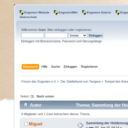
Engonien Website
EngonienWiki
Engonien Galerie
Engon
Datenschutz
Willkommen
Gast
. Bitte
einloggen
oder
registrieren
.
Einloggen mit Benutzername, Passwort und Sitzungslänge
Übersicht
Hilfe
Suche
Einloggen
Registrieren
Forum des Engonien e.V.
»
Der Städtebund von Tangara
»
Tempel des Aska
Seiten: [
1
]
Nach unten
Autor
Thema: Sammlung der Hel
0 Mitglieder und 1 Gast betrachten dieses Thema.
Sammlung der Heldensa
Miguel
«
am:
02. Jan 10, 04:14 »