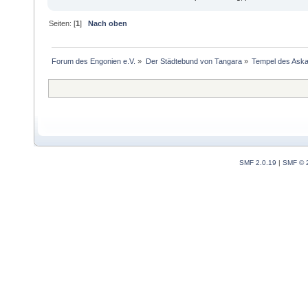
Seiten: [
1
]
Nach oben
Forum des Engonien e.V.
»
Der Städtebund von Tangara
»
Tempel des Aska
SMF 2.0.19
|
SMF © 