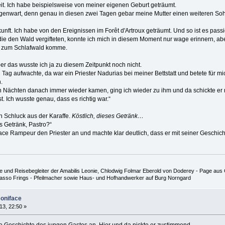
. Ich habe beispielsweise von meiner eigenen Geburt geträumt.
enwart, denn genau in diesen zwei Tagen gebar meine Mutter einen weiteren Soh
ft. Ich habe von den Ereignissen im Forêt d'Artroux geträumt. Und so ist es passi
ie den Wald vergifteten, konnte ich mich in diesem Moment nur wage erinnern, aber
h zum Schlafwald komme.
aber das wusste ich ja zu diesem Zeitpunkt noch nicht.
en Tag aufwachte, da war ein Priester Nadurias bei meiner Bettstatt und betete für 
.
n Nächten danach immer wieder kamen, ging ich wieder zu ihm und da schickte er 
t. Ich wusste genau, dass es richtig war.“
 Schluck aus der Karaffe.
Köstlich, dieses Getränk…
es Getränk, Pastro?“
ce Rampeur den Priester an und machte klar deutlich, dass er mit seiner Geschicht
 und Reisebegleiter der Amabilis Leonie, Chlodwig Folmar Eberold von Doderey - Page aus G
 Hasso Frings - Pfeilmacher sowie Haus- und Hofhandwerker auf Burg Norngard
Boniface
13, 22:50 »
ie Geschichte des jungen Gastes an. Hier und da nickte er zustimmend.