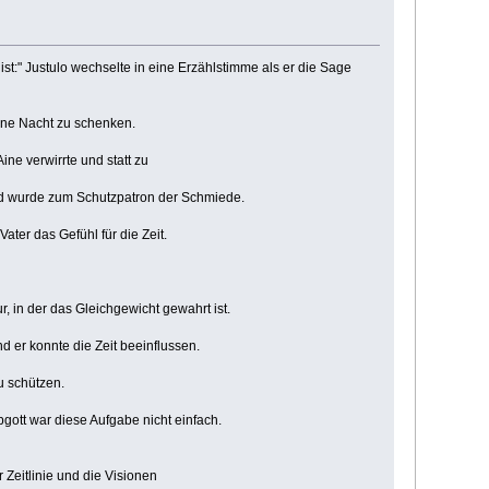
ist:" Justulo wechselte in eine Erzählstimme als er die Sage
unst einem Schmied für eine Nacht zu schenken.
ne verwirrte und statt zu
Schmied.
Mann heran und wurde zum Schutzpatron der Schmiede.
cht. Und von seinem Vater das Gefühl für die Zeit.
, wie eine Spur, in der das Gleichgewicht gewahrt ist.
eit gestört ist. Und er konnte die Zeit beeinflussen.
d das Gleichgewicht der Welt zu schützen.
 für einen Halbgott war diese Aufgabe nicht einfach.
 Zeitlinie und die Visionen