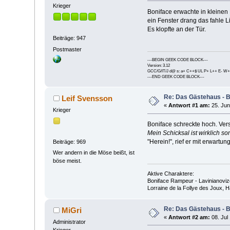
Krieger
Boniface erwachte in kleinen
ein Fenster drang das fahle 
Es klopfte an der Tür.
Beiträge: 947
Postmaster
---BEGIN GEEK CODE BLOCK---
Version: 3.12
GCC/G/IT/J d@ s: a+ C++$ UL P+ L++ E- W+
---END GEEK CODE BLOCK---
Re: Das Gästehaus - 
Leif Svensson
«
Antwort #1 am:
25. Jun
Krieger
Boniface schreckte hoch. Ver
Mein Schicksal ist wirklich so
"Herein!", rief er mit erwartu
Beiträge: 969
Wer andern in die Möse beißt, ist
böse meist.
Aktive Charaktere:
Boniface Rampeur - Lavinianovize
Lorraine de la Follye des Joux,
Re: Das Gästehaus - 
MiGri
«
Antwort #2 am:
08. Jul 
Administrator
Krieger