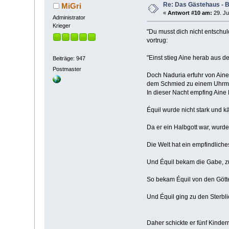
Re: Das Gästehaus - 
MiGri
«
Antwort #10 am:
29. Ju
Administrator
Krieger
"Du musst dich nicht entschul
vortrug:
"Einst stieg Aine hera
Beiträge: 947
Postmaster
Doch Naduria erfuhr von Aines
dem Schmied zu einem
In dieser Nacht empfing 
Équil wurde nicht stark
Da er ein Halbgott w
Die Welt hat ein empfindl
Und Équil bekam die Gabe,
So bekam Équil von d
Und Équil ging zu den St
Daher schickte er fünf Kinder