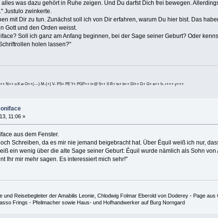
d alles was dazu gehört in Ruhe zeigen. Und Du darfst Dich frei bewegen. Allerdin
." Justulo zwinkerte.
n mit Dir zu tun. Zunächst soll ich von Dir erfahren, warum Du hier bist. Das haben
n Gott und den Orden weisst.
iface? Soll ich ganz am Anfang beginnen, bei der Sage seiner Geburt? Oder kenns
Schriftrollen holen lassen?"
++ N++ o K w O++(---) M-(+) V- PS+ PE Y+ PGP++ t+@ 5++ X R+ tv+ b++ DI++ D+ G+ e++ h- r+++ y+++
Boniface
13, 11:06 »
iface aus dem Fenster.
och Schreiben, da es mir nie jemand beigebracht hat. Über Équil weiß ich nur, da
h weiß ein wenig über die alte Sage seiner Geburt: Équil wurde nämlich als Sohn v
nt Ihr mir mehr sagen. Es interessiert mich sehr!"
 und Reisebegleiter der Amabilis Leonie, Chlodwig Folmar Eberold von Doderey - Page aus G
 Hasso Frings - Pfeilmacher sowie Haus- und Hofhandwerker auf Burg Norngard