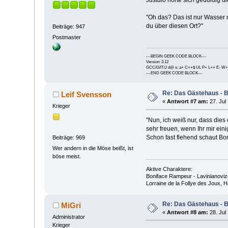
"Oh das? Das ist nur Wasser m
du über diesen Ort?"
Beiträge: 947
Postmaster
---BEGIN GEEK CODE BLOCK---
Version: 3.12
GCC/G/IT/J d@ s: a+ C++$ UL P+ L++ E- W+
---END GEEK CODE BLOCK---
Re: Das Gästehaus - 
Leif Svensson
«
Antwort #7 am:
27. Jul 
Krieger
"Nun, ich weiß nur, dass dies
sehr freuen, wenn Ihr mir ein
Schon fast flehend schaut Bon
Beiträge: 969
Wer andern in die Möse beißt, ist
böse meist.
Aktive Charaktere:
Boniface Rampeur - Lavinianovize
Lorraine de la Follye des Joux,
Re: Das Gästehaus - 
MiGri
«
Antwort #8 am:
28. Jul 
Administrator
Krieger