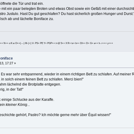
ffnete die Tür und trat ein.
e mit ein paar belegten Broten und etwas Obst sowie ein Gefäß mit einer durchsichti
astro Justulo. Hast Du gut geschlafen? Du hast sicherlich großen Hunger und Durst.
Tisch ab und lächelte Boniface zu.
++ N++ o K w O++(---) M-(+) V- PS+ PE Y+ PGP++ t+@ 5++ X R+ tv+ b++ DI++ D+ G+ e++ h- r+++ y+++
Boniface
13, 17:27 »
 Es war sehr entspannend, wieder in einem richtigen Bett zu schlafen. Auf meiner
 in solch einem feinen Bett zu schlafen. Merci bien!"
ahm lächelnd die Brotplatte entgegen.
g, in der Tat!"
 einige Schlucke aus der Karaffe.
in kleiner König...
eschichte gehört, Pastro? Ich möchte gerne mehr über Équil wissen!"