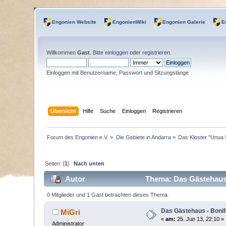
Engonien Website
EngonienWiki
Engonien Galerie
E
Willkommen
Gast
. Bitte
einloggen
oder
registrieren
.
Einloggen mit Benutzername, Passwort und Sitzungslänge
Übersicht
Hilfe
Suche
Einloggen
Registrieren
Forum des Engonien e.V.
»
Die Gebiete in Andarra
»
Das Kloster "Unua
Seiten: [
1
]
Nach unten
Autor
Thema: Das Gästehaus 
0 Mitglieder und 1 Gast betrachten dieses Thema.
Das Gästehaus - Boni
MiGri
«
am:
25. Jun 13, 22:10 »
Administrator