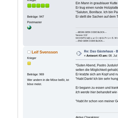
Ein Mann in graublauer Kutte ö
Er trug einen runde Holzplatt
"Saluton, Boniface. Ich bin P
Er stellt die Sachen auf dem 
Beiträge: 947
Postmaster
---BEGIN GEEK CODE BLOCK---
Version: 3.12
GCC/G/IT/J d@ s: a+ C++$ UL P+ L++ E- W+
---END GEEK CODE BLOCK---
Re: Das Gästehaus - 
Leif Svensson
«
Antwort #3 am:
08. Jul 
Krieger
"Guten Abend, Pastro Justulo!
selten die Möglichkeit gehabt,
Er kratzte sich am Kopf und n
Beiträge: 969
"Habt Dank! Ich bin sehr hungri
Wer andern in die Möse beißt, ist
böse meist.
Er begann zu essen und trank
Ich werde hier behandelt wie e
"Habt ihr schon von meiner G
Aktive Charaktere: