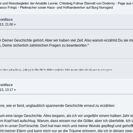
 und Reisebegleiter der Amabilis Leonie, Chlodwig Folmar Eberold von Doderey - Page aus G
 Hasso Frings - Pfeilmacher sowie Haus- und Hofhandwerker auf Burg Norngard
Boniface
13, 21:00 »
n Deiner Geschichte gehört. Aber wir haben viel Zeit. Also warum erzählst Du sie 
, Deine sicherlich zahlreichen Fragen zu beantworten."
++ N++ o K w O++(---) M-(+) V- PS+ PE Y+ PGP++ t+@ 5++ X R+ tv+ b++ DI++ D+ G+ e++ h- r+++ y+++
Boniface
13, 13:17 »
seine, wie er fand, unglaublich spannende Geschichte erneut zu erzählen:
h um eine lange Geschichte. Alles begann, als ich vor ungefähr einem halben Jahr ei
em Kopf hart aufschlug. Warum, dass wissen nur die Götter, aber ich überlebte. Ich l
ch in unser Dorf brachte. Dort hat man mich und meine Wunde gepflegt und gehofft,
cht meiner Eltern und kann mich nur an die Träume erinnern, die ich in diesen zw