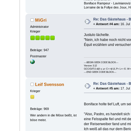
Boniface Rampeur - Lavinianovize
Lorraine de la Follye des Joux,
Re: Das Gästehaus - 
MiGri
«
Antwort #4 am:
16. Jul 
Administrator
Krieger
Justulo lächelte.
"Nein, ich habe noch nicht vo
Équil erzählen und versuchen
Beiträge: 947
Postmaster
---BEGIN GEEK CODE BLOCK---
Version: 3.12
GCC/G/IT/J d@ s: a+ C++$ UL P+ L++ E- W+
---END GEEK CODE BLOCK---
Re: Das Gästehaus - 
Leif Svensson
«
Antwort #5 am:
17. Jul 
Krieger
Boniface holte tief Luft, um 
Beiträge: 969
"Also, Pastro, es handelt sic
Wer andern in die Möse beißt, ist
eine Felsspalte fiel und mit d
böse meist.
der Reiserweiber fand und mi
Ich weiß all das nur dem Beri