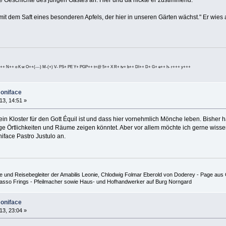
it dem Saft eines besonderen Apfels, der hier in unseren Gärten wächst." Er wies 
++ N++ o K w O++(---) M-(+) V- PS+ PE Y+ PGP++ t+@ 5++ X R+ tv+ b++ DI++ D+ G+ e++ h- r+++ y+++
Boniface
13, 14:51 »
 ein Kloster für den Gott Équil ist und dass hier vornehmlich Mönche leben. Bishe
ige Örtlichkeiten und Räume zeigen könntet. Aber vor allem möchte ich gerne wissen,
iface Pastro Justulo an.
 und Reisebegleiter der Amabilis Leonie, Chlodwig Folmar Eberold von Doderey - Page aus G
 Hasso Frings - Pfeilmacher sowie Haus- und Hofhandwerker auf Burg Norngard
Boniface
13, 23:04 »