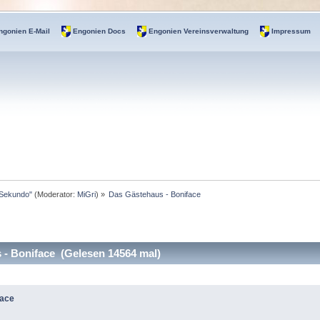
ngonien E-Mail
Engonien Docs
Engonien Vereinsverwaltung
Impressum
 Sekundo"
(Moderator:
MiGri
) »
Das Gästehaus - Boniface
- Boniface (Gelesen 14564 mal)
face