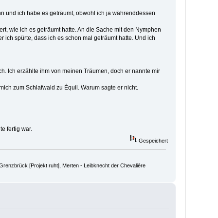
n und ich habe es geträumt, obwohl ich ja währenddessen
ert, wie ich es geträumt hatte. An die Sache mit den Nymphen
 ich spürte, dass ich es schon mal geträumt hatte. Und ich
mich. Ich erzählte ihm von meinen Träumen, doch er nannte mir
mich zum Schlafwald zu Équil. Warum sagte er nicht.
e fertig war.
Gespeichert
renzbrück [Projekt ruht], Merten - Leibknecht der Chevalière