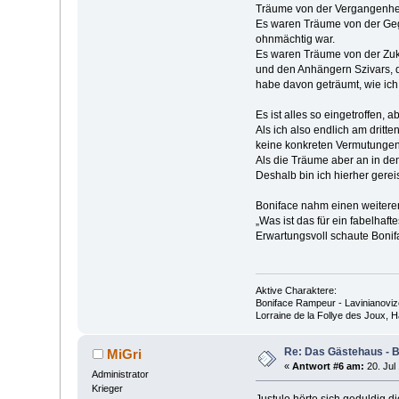
Träume von der Vergangenheit
Es waren Träume von der Geg
ohnmächtig war.
Es waren Träume von der Zukun
und den Anhängern Szivars, d
habe davon geträumt, wie ic
Es ist alles so eingetroffen, 
Als ich also endlich am dritt
keine konkreten Vermutungen
Als die Träume aber an in de
Deshalb bin ich hierher gereis
Boniface nahm einen weiteren
„Was ist das für ein fabelhaft
Erwartungsvoll schaute Bonifa
Aktive Charaktere:
Boniface Rampeur - Lavinianovize
Lorraine de la Follye des Joux,
Re: Das Gästehaus - 
MiGri
«
Antwort #6 am:
20. Jul 
Administrator
Krieger
Justulo hörte sich geduldig d