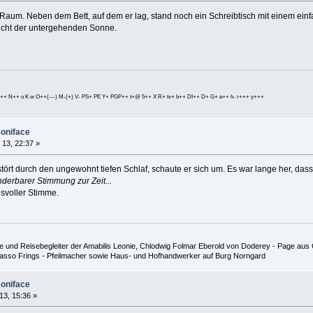
 Raum. Neben dem Bett, auf dem er lag, stand noch ein Schreibtisch mit einem ei
Licht der untergehenden Sonne.
++ N++ o K w O++(---) M-(+) V- PS+ PE Y+ PGP++ t+@ 5++ X R+ tv+ b++ DI++ D+ G+ e++ h- r+++ y+++
Boniface
 13, 22:37 »
stört durch den ungewohnt tiefen Schlaf, schaute er sich um. Es war lange her, da
nderbarer Stimmung zur Zeit...
ngsvoller Stimme.
 und Reisebegleiter der Amabilis Leonie, Chlodwig Folmar Eberold von Doderey - Page aus G
 Hasso Frings - Pfeilmacher sowie Haus- und Hofhandwerker auf Burg Norngard
Boniface
13, 15:36 »