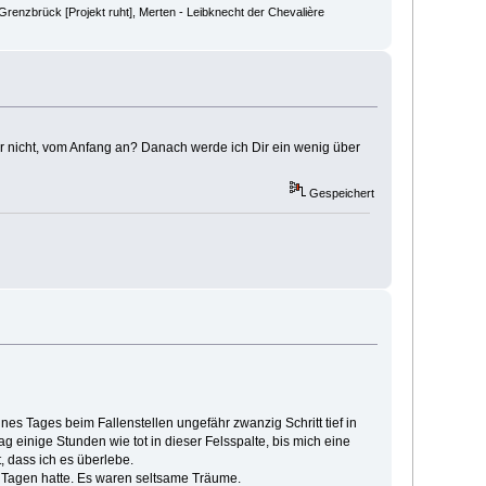
renzbrück [Projekt ruht], Merten - Leibknecht der Chevalière
mir nicht, vom Anfang an? Danach werde ich Dir ein wenig über
Gespeichert
nes Tages beim Fallenstellen ungefähr zwanzig Schritt tief in
ag einige Stunden wie tot in dieser Felsspalte, bis mich eine
 dass ich es überlebe.
ei Tagen hatte. Es waren seltsame Träume.