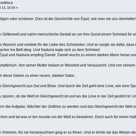
Boniface
l 13, 15:54 »
digen oder schämen. Dies ist die Geschichte von Équil, wie man sie uns überliefert 
b aus der Götterwelt und nahm menschliche Gestalt an um ihre G
 Wunsch und neidete Ihr die Liebe des Schmiedes. Und so sorgte sie dafür, dass Ai
 Uhrmacher ins Bett stieg. Und Naduria legte sich zu dem 
Aine Équil und Naduria empfing Damél. Damél wuchs zu einem starken 
 und kämpferisch. Von seiner Mutter bekam er Weisheit und Voraussi
ar, wurden diese Gaben zu einer neuen, starken Gabe...
iches Gleichgewicht aus Gut und Böse. Und durch die Zeit geht eine Linie
 zu spüren, ob die Welt im Gleichgewicht ist und wo die Linie in der Z
en Göttern die Aufgabe, Wächter der Zeitlinie zu werden un
erblichen und tat was er tun musste um die Welt zu bewahren. Doch auch
n Visionen. Als sie heranwuchsen ging er zu Ihnen. Und er lehrte sie das Wesen der