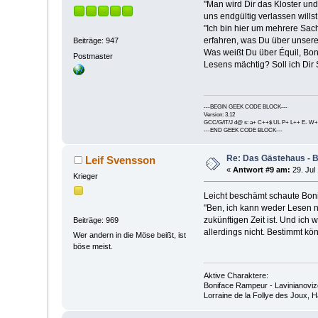
"Man wird Dir das Kloster un
uns endgültig verlassen willst
"Ich bin hier um mehrere Sache
erfahren, was Du über unsere
Beiträge: 947
Was weißt Du über Équil, Bon
Postmaster
Lesens mächtig? Soll ich Dir 
---BEGIN GEEK CODE BLOCK---
Version: 3.12
GCC/G/IT/J d@ s: a+ C++$ UL P+ L++ E- W+
---END GEEK CODE BLOCK---
Re: Das Gästehaus - 
Leif Svensson
«
Antwort #9 am:
29. Jul 
Krieger
Leicht beschämt schaute Bon
"Ben, ich kann weder Lesen n
zukünftigen Zeit ist. Und ic
Beiträge: 969
allerdings nicht. Bestimmt kön
Wer andern in die Möse beißt, ist
böse meist.
Aktive Charaktere:
Boniface Rampeur - Lavinianovize
Lorraine de la Follye des Joux,