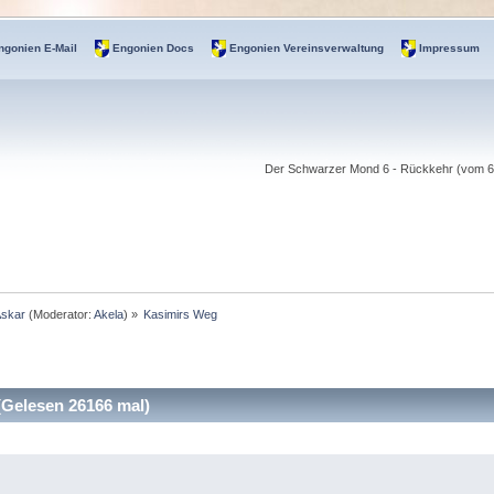
ngonien E-Mail
Engonien Docs
Engonien Vereinsverwaltung
Impressum
Der Schwarzer Mond 6 - Rückkehr (vom 6.-
Askar
(Moderator:
Akela
) »
Kasimirs Weg
Gelesen 26166 mal)