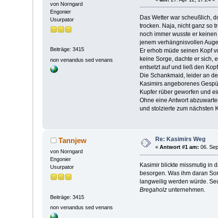
von Norngard
Engonier
Das Wetter war scheußlich, 
Usurpator
trocken. Naja, nicht ganz so
noch immer wusste er keinen 
jenem verhängnisvollen Augen
Beiträge: 3415
Er erhob müde seinen Kopf vo
keine Sorge, dachte er sich,
non venandus sed venans
entsetzt auf und ließ den Kop
Die Schankmaid, leider an de
Kasimirs angeborenes Gespür 
Kupfer rüber geworfen und ein
Ohne eine Antwort abzuwarte
und stolzierte zum nächsten K
Re: Kasimirs Weg
Tannjew
«
Antwort #1 am:
06. Sep
von Norngard
Engonier
Kasimir blickte missmutig in
Usurpator
besorgen. Was ihm daran Sor
langweilig werden würde. Seu
Bregaholz
unternehmen.
Beiträge: 3415
non venandus sed venans