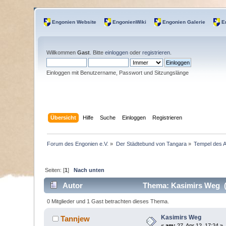
Engonien Website
EngonienWiki
Engonien Galerie
E
Willkommen
Gast
. Bitte
einloggen
oder
registrieren
.
Einloggen mit Benutzername, Passwort und Sitzungslänge
Übersicht
Hilfe
Suche
Einloggen
Registrieren
Forum des Engonien e.V.
»
Der Städtebund von Tangara
»
Tempel des 
Seiten: [
1
]
Nach unten
Autor
Thema: Kasimirs Weg (
0 Mitglieder und 1 Gast betrachten dieses Thema.
Kasimirs Weg
Tannjew
«
am:
27. Apr 12, 17:24 »