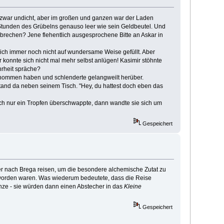
zwar undicht, aber im großen und ganzen war der Laden
 Stunden des Grübelns genauso leer wie sein Geldbeutel. Und
brechen? Jene flehentlich ausgesprochene Bitte an Askar in
ich immer noch nicht auf wundersame Weise gefüllt. Aber
konnte sich nicht mal mehr selbst anlügen! Kasimir stöhnte
ahrheit spräche?
ernommen haben und schlenderte gelangweilt herüber.
stand da neben seinem Tisch. "Hey, du hattest doch eben das
ch nur ein Tropfen überschwappte, dann wandte sie sich um
Gespeichert
der nach Brega reisen, um die besondere alchemische Zutat zu
eworden waren. Was wiederum bedeutete, dass die Reise
nze - sie würden dann einen Abstecher in das
Kleine
Gespeichert