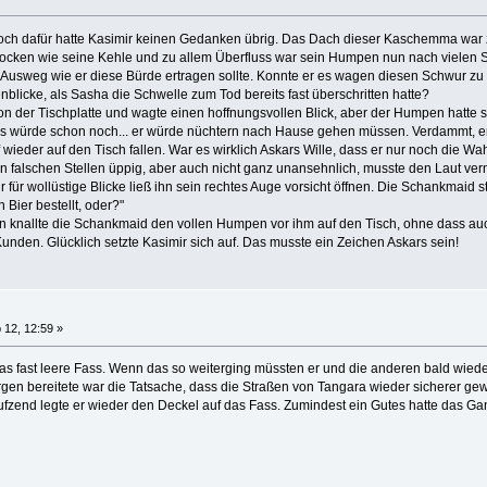
doch dafür hatte Kasimir keinen Gedanken übrig. Das Dach dieser Kaschemma war 
 trocken wie seine Kehle und zu allem Überfluss war sein Humpen nun nach vielen
Ausweg wie er diese Bürde ertragen sollte. Konnte er es wagen diesen Schwur zu 
blicke, als Sasha die Schwelle zum Tod bereits fast überschritten hatte?
n der Tischplatte und wagte einen hoffnungsvollen Blick, aber der Humpen hatte s
 es würde schon noch... er würde nüchtern nach Hause gehen müssen. Verdammt, er 
f wieder auf den Tisch fallen. War es wirklich Askars Wille, dass er nur noch die W
n falschen Stellen üppig, aber auch nicht ganz unansehnlich, musste den Laut v
für wollüstige Blicke ließ ihn sein rechtes Auge vorsicht öffnen. Die Schankmaid 
 Bier bestellt, oder?"
n knallte die Schankmaid den vollen Humpen vor ihm auf den Tisch, ohne dass au
unden. Glücklich setzte Kasimir sich auf. Das musste ein Zeichen Askars sein!
 12, 12:59 »
 das fast leere Fass. Wenn das so weiterging müssten er und die anderen bald wie
gen bereitete war die Tatsache, dass die Straßen von Tangara wieder sicherer g
fzend legte er wieder den Deckel auf das Fass. Zumindest ein Gutes hatte das Ga