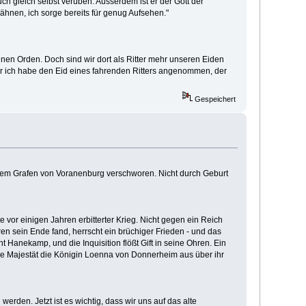
h gleich selbst verüben. Ausserdem ist er der Gott der
wähnen, ich sorge bereits für genug Aufsehen."
einen Orden. Doch sind wir dort als Ritter mehr unseren Eiden
er ich habe den Eid eines fahrenden Ritters angenommen, der
Gespeichert
n dem Grafen von Voranenburg verschworen. Nicht durch Geburt
 vor einigen Jahren erbitterter Krieg. Nicht gegen ein Reich
ren sein Ende fand, herrscht ein brüchiger Frieden - und das
t Hanekamp, und die Inquisition flößt Gift in seine Ohren. Ein
Ihre Majestät die Königin Loenna von Donnerheim aus über ihr
den. Jetzt ist es wichtig, dass wir uns auf das alte