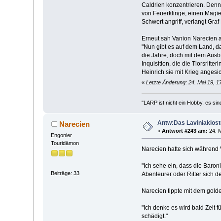
Caldrien konzentrieren. Denn
von Feuerklinge, einen Magie
Schwert angriff, verlangt Gra
Erneut sah Vanion Narecien an
"Nun gibt es auf dem Land, d
die Jahre, doch mit dem Ausb
Inquisition, die die Tiorsrit
Heinrich sie mit Krieg angesi
«
Letzte Änderung: 24. Mai 19, 1
"LARP ist nicht ein Hobby, es sin
Antw:Das Laviniaklost
Narecien
«
Antwort #243 am:
24. M
Engonier
Touridämon
Narecien hatte sich während 
"Ich sehe ein, dass die Baron
Beiträge: 33
Abenteurer oder Ritter sich d
Narecien tippte mit dem gold
"Ich denke es wird bald Zeit
schädigt."