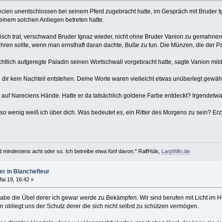
arecien unentschlossen bei seinem Pferd zugebracht hatte, im Gespräch mit Bruder
einem solchen Anliegen betreten hatte.
isch trat, verschwand Bruder Ignaz wieder, nicht ohne Bruder Vanion zu gemahnen
en sollte, wenn man ernsthaft daran dachte, Buße zu tun. Die Münzen, die der Pala
sichtlich aufgeregte Paladin seinen Wortschwall vorgebracht hatte, sagte Vanion mil
 dir kein Nachteil entstehen. Deine Worte waren vielleicht etwas unüberlegt gewäh
k auf Nareciens Hände. Hatte er da tatsächlich goldene Farbe entdeckt? Irgendetwas 
so wenig weiß ich über dich. Was bedeutet es, ein Ritter des Morgens zu sein? Erzä
d mindestens acht oder so. Ich betreibe etwa fünf davon." RalfHüls,
LarpWiki.de
er in Blanchefleur
ai 19, 16:42 »
fgabe die Übel derer ich gewar werde zu Bekämpfen. Wir sind berufen mit Licht i
n obliegt uns der Schutz derer die sich nicht selbst zu schützen vermögen.