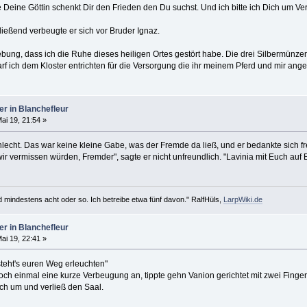
e Deine Göttin schenkt Dir den Frieden den Du suchst. Und ich bitte ich Dich um Ve
ließend verbeugte er sich vor Bruder Ignaz.
bung, dass ich die Ruhe dieses heiligen Ortes gestört habe. Die drei Silbermünzen
arf ich dem Kloster entrichten für die Versorgung die ihr meinem Pferd und mir ang
er in Blanchefleur
ai 19, 21:54 »
hlecht. Das war keine kleine Gabe, was der Fremde da ließ, und er bedankte sich fr
 wir vermissen würden, Fremder", sagte er nicht unfreundlich. "Lavinia mit Euch auf
d mindestens acht oder so. Ich betreibe etwa fünf davon." RalfHüls,
LarpWiki.de
er in Blanchefleur
ai 19, 22:41 »
teht's euren Weg erleuchten"
och einmal eine kurze Verbeugung an, tippte gehn Vanion gerichtet mit zwei Fingern
ich um und verließ den Saal.