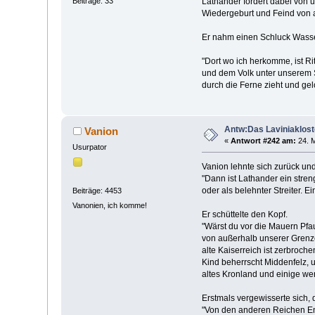
Beiträge: 33
Lathander fordert dabei von u
Wiedergeburt und Feind von al
Er nahm einen Schluck Wass
"Dort wo ich herkomme, ist Ri
und dem Volk unter unserem S
durch die Ferne zieht und gelo
Antw:Das Laviniaklost
Vanion
«
Antwort #242 am:
24. M
Usurpator
Vanion lehnte sich zurück un
"Dann ist Lathander ein stre
oder als belehnter Streiter. E
Beiträge: 4453
Vanonien, ich komme!
Er schüttelte den Kopf.
"Wärst du vor die Mauern Pfau
von außerhalb unserer Grenzen
alte Kaiserreich ist zerbroch
Kind beherrscht Middenfelz, u
altes Kronland und einige we
Erstmals vergewisserte sich,
"Von den anderen Reichen Engo