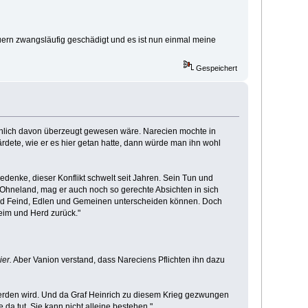
Bauern zwangsläufig geschädigt und es ist nun einmal meine
Gespeichert
atsächlich davon überzeugt gewesen wäre. Narecien mochte in
ete, wie er es hier getan hatte, dann würde man ihn wohl
edenke, dieser Konflikt schwelt seit Jahren. Sein Tun und
 Ohneland, mag er auch noch so gerechte Absichten in sich
 und Feind, Edlen und Gemeinen unterscheiden können. Doch
Heim und Herd zurück."
ier.
Aber Vanion verstand, dass Nareciens Pflichten ihn dazu
t werden wird. Und da Graf Heinrich zu diesem Krieg gezwungen
 da tut. Sie kann nicht alleine bestehen."