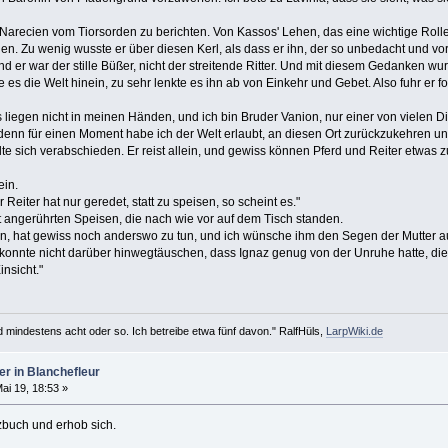
Narecien vom Tiorsorden zu berichten. Von Kassos' Lehen, das eine wichtige Roll
en. Zu wenig wusste er über diesen Kerl, als dass er ihn, der so unbedacht und v
 und er war der stille Büßer, nicht der streitende Ritter. Und mit diesem Gedanken 
 es die Welt hinein, zu sehr lenkte es ihn ab von Einkehr und Gebet. Also fuhr er for
iegen nicht in meinen Händen, und ich bin Bruder Vanion, nur einer von vielen Di
 denn für einen Moment habe ich der Welt erlaubt, an diesen Ort zurückzukehren un
te sich verabschieden. Er reist allein, und gewiss können Pferd und Reiter etwas 
ein.
 Reiter hat nur geredet, statt zu speisen, so scheint es."
ht angerührten Speisen, die nach wie vor auf dem Tisch standen.
n, hat gewiss noch anderswo zu tun, und ich wünsche ihm den Segen der Mutter a
konnte nicht darüber hinwegtäuschen, dass Ignaz genug von der Unruhe hatte, die
nsicht."
d mindestens acht oder so. Ich betreibe etwa fünf davon." RalfHüls,
LarpWiki.de
er in Blanchefleur
ai 19, 18:53 »
zbuch und erhob sich.