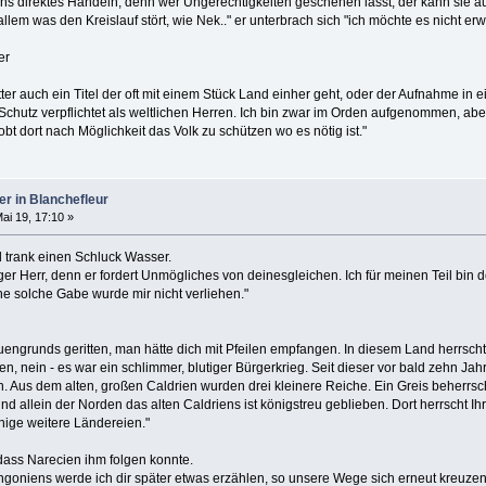
ns direktes Handeln, denn wer Ungerechtigkeiten geschehen lässt, der kann sie auc
lem was den Kreislauf stört, wie Nek.." er unterbrach sich "ich möchte es nicht er
er
tter auch ein Titel der oft mit einem Stück Land einher geht, oder der Aufnahme in 
chutz verpflichtet als weltlichen Herren. Ich bin zwar im Orden aufgenommen, ab
bt dort nach Möglichkeit das Volk zu schützen wo es nötig ist."
er in Blanchefleur
ai 19, 17:10 »
d trank einen Schluck Wasser.
nger Herr, denn er fordert Unmögliches von deinesgleichen. Ich für meinen Teil bi
ine solche Gabe wurde mir nicht verliehen."
engrunds geritten, man hätte dich mit Pfeilen empfangen. In diesem Land herrschte
, nein - es war ein schlimmer, blutiger Bürgerkrieg. Seit dieser vor bald zehn Jah
en. Aus dem alten, großen Caldrien wurden drei kleinere Reiche. Ein Greis beherrsch
nd allein der Norden das alten Caldriens ist königstreu geblieben. Dort herrscht 
nige weitere Ländereien."
 dass Narecien ihm folgen konnte.
niens werde ich dir später etwas erzählen, so unsere Wege sich erneut kreuzen wer