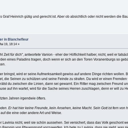
s Graf Heinrich gütig und gerecht ist. Aber ob absichtlich oder nicht werden die 
er in Blanchefleur
ai 19, 18:14 »
hl Zeit für dich", antwortete Vanion - eher der Höflichkeit halber, nicht, weil er t
n eines Paladins tragen, doch wenn er sich an den Toren Voranenburgs so gebärd
ken.
er bringst, wird er seine Aufmerksamkeit gewiss auf andere Dinge richten wollen. B
tet, die Seinen zu schützen und seine Feinde zu strafen. Da wird er einen Fremden
erätst du zwischen die Linien, dann sei gewarnt. Ein Ritter mag zwischen Freund
use auf ihn wartet, wird für die Sache seines Herren zuschlagen, denn er will zu 
etzten Jahren irgendwie öfters.
den. Er hat hier keine Freunde, kein Ansehen, keine Macht. Sein Gott ist fern von h
auf die eine oder andere Art und Weise.
ter Lavinia nicht, weil sie schön aussehen. Sei versichert, dass das Volk geschon
en Baronin von Pfauengrund vorzuwerfen. Ich bete zu Lavinia, dass sie sieht, was sie