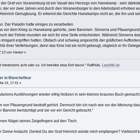
 der Graf von Voranenburg ist ein Vasall des Herzogs von Hanekamp - sein stärkste
r, der vor zwei Jahren erst durch den Voranenburger in den Adelsstand erhoben wu
f Heinrich Genugtuung. Er erkennt die Gerichte Hanekamps nicht an, die ihn und sei
. Der Paladin hatte einiges zu verarbeiten.
as vor dem Krieg zu Hanekamp gehörte, zwei Baronien. Sinnerra und Pfauengrund
ruch der Fehde mussten sie sich für eine Seite entscheiden. Während Sinnerra d
terin Irmgard ergriffen hatten, Obdach und schwieg angesichts der gräflichen Auffor
chts ihrer Verfehlungen, denn das Knie hat sie nicht gebeugt, obgleich er ihr Geleg
7:13 von Vanion
»
d mindestens acht oder so. Ich betreibe etwa fünf davon." RalfHüls,
LarpWiki.de
er in Blanchefleur
ai 19, 17:41 »
Vanions Ausführungen wieder eifrig Notizen in sein kleines braunes Buch gemacht
in von Pfauengrund bestraft gehört. Dennoch bin ich nach wie vor der
Meinung
dass
er Baronin bemächtigt und sie vor ein Gericht gebracht."
enen Nägel seines Zeigefingers auf den Tisch.
 für Deine Andacht. Denkst Du der Graf Heinrich würde mich empfangen? Vielleicht