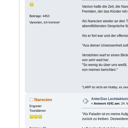
Vanion hatte die Zeit, die N
Fremden, der das Kloster mit 
Beiträge: 4453
Als Narecien wieder an den T
Vanonien, ich komme!
abendfüllenden Gespräche führ
Als er fort war und der offen
"Aus deiner Unwissenheit soll
Verstohlen warf er einen Blic
von
sehr
weit her.
"So wenig du über uns weißt, 
von meinen berichten."
"LARP ist nicht ein Hobby, es sin
Antw:Das Laviniaklost
Narecien
«
Antwort #241 am:
24. M
Engonier
Touridämon
"Als Paladin ist es meine Au
zurück zu treiben. Desweitere