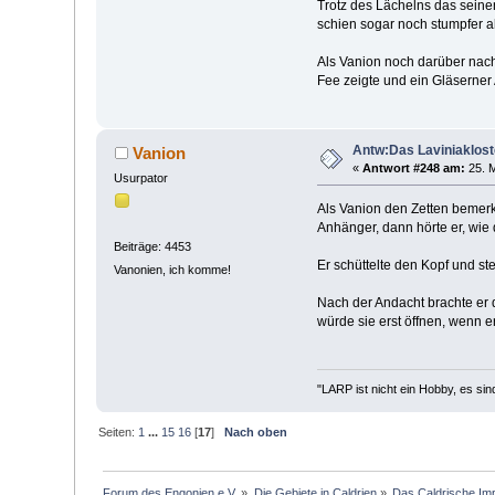
Trotz des Lächelns das seine
schien sogar noch stumpfer 
Als Vanion noch darüber nachs
Fee zeigte und ein Gläserner
Antw:Das Laviniaklost
Vanion
«
Antwort #248 am:
25. M
Usurpator
Als Vanion den Zetten bemerkt
Anhänger, dann hörte er, wie 
Beiträge: 4453
Er schüttelte den Kopf und st
Vanonien, ich komme!
Nach der Andacht brachte er 
würde sie erst öffnen, wenn e
"LARP ist nicht ein Hobby, es sin
Seiten:
1
...
15
16
[
17
]
Nach oben
Forum des Engonien e.V.
»
Die Gebiete in Caldrien
»
Das Caldrische Im