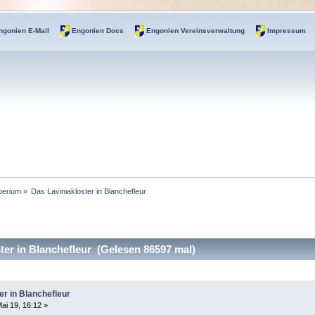
ngonien E-Mail
Engonien Docs
Engonien Vereinsverwaltung
Impressum
perium
»
Das Laviniakloster in Blanchefleur
er in Blanchefleur (Gelesen 86597 mal)
er in Blanchefleur
ai 19, 16:12 »