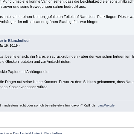
n Mund umspielte konnte Vanion sehen, dass die Leichtigkeit die er sonst mitbrac
als zuvor und seine Bewegungen sahen bedrückt aus.
innte sah er einen kleinen, gefalteten Zettel auf Nareciens Platz liegen. Dieser 
 Anhänger der mit seltsamen grünen Staub gefüllt war hingen.
er in Blanchefleur
ai 19, 10:19 »
e, beeilte er sich, ihn Narecien zurückzubingen - aber der war schon fortgeritten.
die Glocken leuteten und zur Andacht riefen.
eckte Papier und Anhänger ein.
die Dinger auf seine kleine Kammer. Er war zu dem Schluss gekommen, dass Narecie
r das Kloster verlassen würde.
d mindestens acht oder so. Ich betreibe etwa fünf davon." RalfHüls,
LarpWiki.de
perium
»
Das Laviniakloster in Blanchefleur