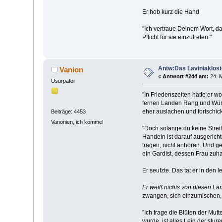
Er hob kurz die Hand
"Ich vertraue Deinem Wort, da
Pflicht für sie einzutreten."
Antw:Das Laviniaklost
Vanion
«
Antwort #244 am:
24. M
Usurpator
"In Friedenszeiten hätte er wo
fernen Landen Rang und Würde
eher auslachen und fortschic
Beiträge: 4453
Vanonien, ich komme!
"Doch solange du keine Streit
Handeln ist darauf ausgerich
tragen, nicht anhören. Und g
ein Gardist, dessen Frau zuha
Er seufzte. Das tat er in den l
Er weiß nichts von diesen Lan
zwangen, sich einzumischen, 
"Ich trage die Blüten der Mut
wurde, ist alles Leid der stur