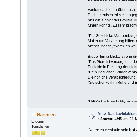
Vanion dachte darüber nach, 
Doch er entschied sich dageg
hier ein Kloster der Lavinia,
führen konnte. Zu sehr brachte
"Die Geschicke Voranenburgs l
Mutter um Verzeihung bitten,
älteren Mönch, "Narecien woll
Bruder Ignaz blickte streng dr
"Das Pferd ist versorgt und der
Er nickte in Richtung der nic
"Dein Besucher, Bruder Vanio
Die höfliche Verabschiedung 
"Sie schenke ihm Ruhe und Ei
"LARP ist nicht ein Hobby, es sin
Antw:Das Laviniaklost
Narecien
«
Antwort #245 am:
24. M
Engonier
Touridämon
Narecien verstaute sein Noti