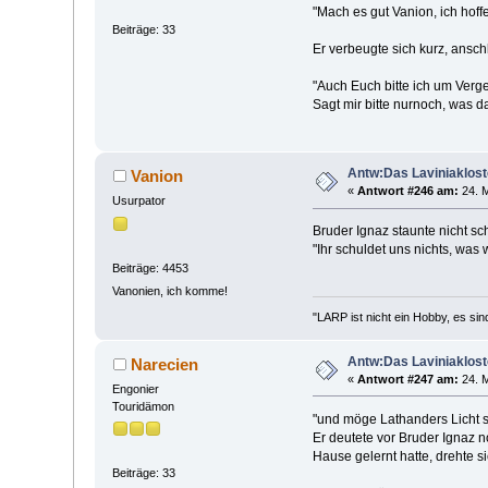
"Mach es gut Vanion, ich hoff
Beiträge: 33
Er verbeugte sich kurz, ansch
"Auch Euch bitte ich um Verge
Sagt mir bitte nurnoch, was d
Antw:Das Laviniaklost
Vanion
«
Antwort #246 am:
24. M
Usurpator
Bruder Ignaz staunte nicht sc
"Ihr schuldet uns nichts, was
Beiträge: 4453
Vanonien, ich komme!
"LARP ist nicht ein Hobby, es sin
Antw:Das Laviniaklost
Narecien
«
Antwort #247 am:
24. M
Engonier
Touridämon
"und möge Lathanders Licht s
Er deutete vor Bruder Ignaz n
Hause gelernt hatte, drehte s
Beiträge: 33