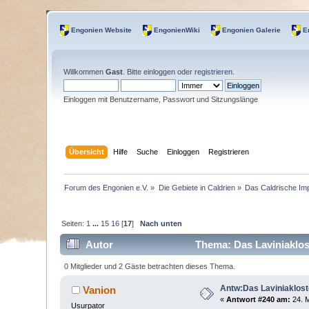
Engonien Website
EngonienWiki
Engonien Galerie
E
Willkommen
Gast
. Bitte
einloggen
oder
registrieren
.
Einloggen mit Benutzername, Passwort und Sitzungslänge
Übersicht
Hilfe
Suche
Einloggen
Registrieren
Forum des Engonien e.V.
»
Die Gebiete in Caldrien
»
Das Caldrische Im
Seiten:
1
...
15
16
[
17
]
Nach unten
Autor
Thema: Das Laviniaklost
0 Mitglieder und 2 Gäste betrachten dieses Thema.
Antw:Das Laviniaklost
Vanion
«
Antwort #240 am:
24. M
Usurpator