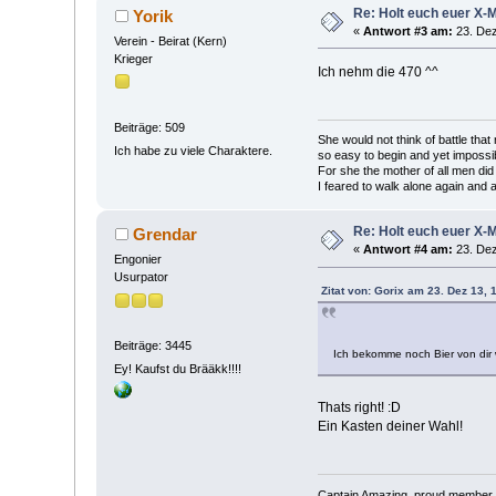
Re: Holt euch euer X-
Yorik
«
Antwort #3 am:
23. Dez
Verein - Beirat (Kern)
Krieger
Ich nehm die 470 ^^
Beiträge: 509
She would not think of battle tha
Ich habe zu viele Charaktere.
so easy to begin and yet impossib
For she the mother of all men did
I feared to walk alone again and 
Re: Holt euch euer X-
Grendar
«
Antwort #4 am:
23. Dez
Engonier
Usurpator
Zitat von: Gorix am 23. Dez 13, 
Beiträge: 3445
Ich bekomme noch Bier von di
Ey! Kaufst du Brääkk!!!!
Thats right! :D
Ein Kasten deiner Wahl!
Captain Amazing, proud member 