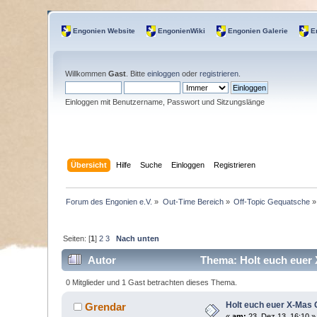
Engonien Website
EngonienWiki
Engonien Galerie
E
Willkommen
Gast
. Bitte
einloggen
oder
registrieren
.
Einloggen mit Benutzername, Passwort und Sitzungslänge
Übersicht
Hilfe
Suche
Einloggen
Registrieren
Forum des Engonien e.V.
»
Out-Time Bereich
»
Off-Topic Gequatsche
»
Seiten: [
1
]
2
3
Nach unten
Autor
Thema: Holt euch euer 
0 Mitglieder und 1 Gast betrachten dieses Thema.
Holt euch euer X-Mas
Grendar
«
am:
23. Dez 13, 16:10 »