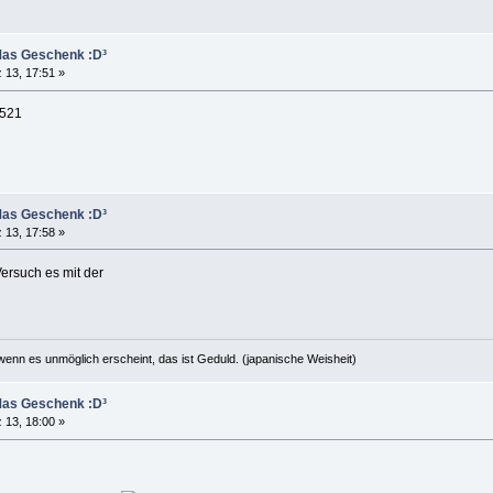
Mas Geschenk :D³
 13, 17:51 »
 521
Mas Geschenk :D³
 13, 17:58 »
Versuch es mit der
 wenn es unmöglich erscheint, das ist Geduld. (japanische Weisheit)
Mas Geschenk :D³
 13, 18:00 »