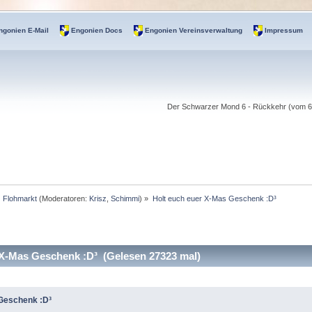
ngonien E-Mail
Engonien Docs
Engonien Vereinsverwaltung
Impressum
Der Schwarzer Mond 6 - Rückkehr (vom 6.-
Flohmarkt
(Moderatoren:
Krisz
,
Schimmi
) »
Holt euch euer X-Mas Geschenk :D³
X-Mas Geschenk :D³ (Gelesen 27323 mal)
 Geschenk :D³