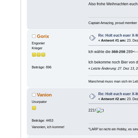
Also frohe Weihnachten euch 
Captain Amazing, proud member 
Re: Holt euch euer X-
Gorix
«
Antwort #1 am:
23. Dez
Engonier
Krieger
Ich wähle die
368
298
289<---
Ich bekomme noch Bier von 
Beiträge: 896
«
Letzte Änderung: 27. Dez 13, 2
Manchmal muss man sich im Lebe
Re: Holt euch euer X-
Vanion
«
Antwort #2 am:
23. Dez
Usurpator
221!
Beiträge: 4453
Vanonien, ich komme!
"LARP ist nicht ein Hobby, es sin