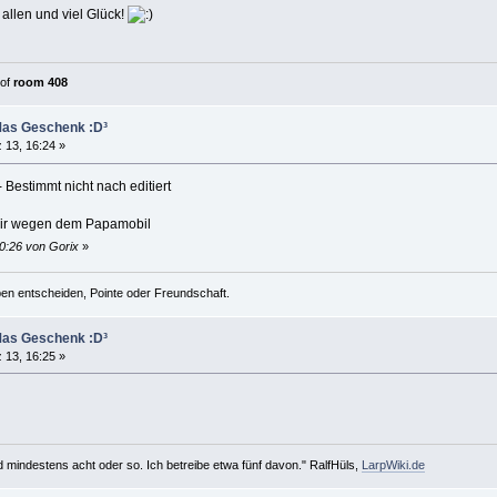
allen und viel Glück!
of
room 408
Mas Geschenk :D³
 13, 16:24 »
 Bestimmt nicht nach editiert
dir wegen dem Papamobil
0:26 von Gorix
»
n entscheiden, Pointe oder Freundschaft.
Mas Geschenk :D³
 13, 16:25 »
d mindestens acht oder so. Ich betreibe etwa fünf davon." RalfHüls,
LarpWiki.de