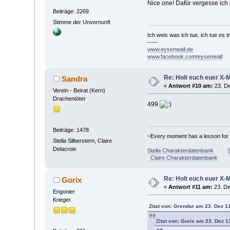
Nice one! Dafür vergesse ich 
Beiträge: 2269
Stimme der Unvernunft
Ich weis was ich tue, ich tue es t
-----
www.eysenwall.de
www.facebook.com/eysenwall
Re: Holt euch euer X-
Sandra
«
Antwort #10 am:
23. De
Verein - Beirat (Kern)
Drachentöter
499
Beiträge: 1478
~Every moment has a lesson for yo
Stella Silberstern, Claire
Delacroix
Stella Charakterdatenbank
S
Claire Charakterdatenbank
Re: Holt euch euer X-
Gorix
«
Antwort #11 am:
23. De
Engonier
Krieger
Zitat von: Grendar am 23. Dez 1
Zitat von: Gorix am 23. Dez 1