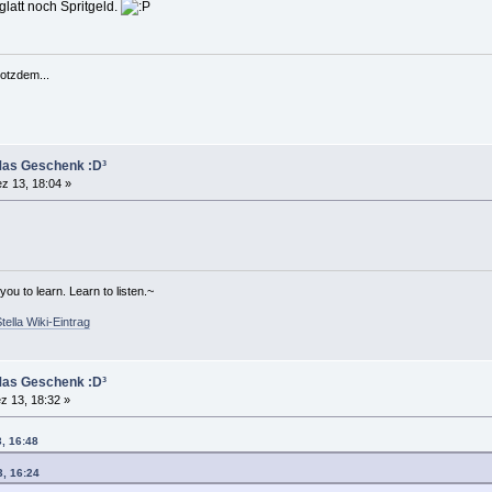
glatt noch Spritgeld.
rotzdem...
Mas Geschenk :D³
z 13, 18:04 »
u to learn. Learn to listen.~
tella Wiki-Eintrag
Mas Geschenk :D³
z 13, 18:32 »
3, 16:48
3, 16:24