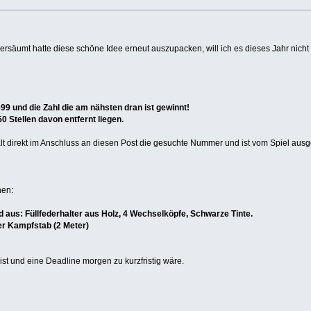
 versäumt hatte diese schöne Idee erneut auszupacken, will ich es dieses Jahr nich
 699 und die Zahl die am nähsten dran ist gewinnt!
50 Stellen davon entfernt liegen.
lt direkt im Anschluss an diesen Post die gesuchte Nummer und ist vom Spiel aus
nen:
d aus: Füllfederhalter aus Holz, 4 Wechselköpfe, Schwarze Tinte.
r Kampfstab (2 Meter)
 ist und eine Deadline morgen zu kurzfristig wäre.