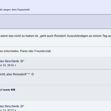
 dir wegen dem Papamobil
wenn das nicht zu haben ist , geht auch Reisdorf. Auszuhändigen an einem Tag an 
n entscheiden, Pointe oder Freundschaft.
Mas Geschenk :D³
z 13, 18:41 »
icht, also Reissdorf! ^^ :D
of
room 408
Mas Geschenk :D³
z 13, 20:27 »