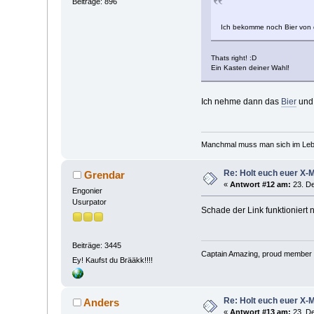
Beiträge: 896
Ich bekomme noch Bier von
Thats right! :D
Ein Kasten deiner Wahl!
Ich nehme dann das
Bier
und 
Manchmal muss man sich im Lebe
Re: Holt euch euer X-
Grendar
«
Antwort #12 am:
23. De
Engonier
Usurpator
Schade der Link funktioniert n
Beiträge: 3445
Captain Amazing, proud member 
Ey! Kaufst du Brääkk!!!!
Re: Holt euch euer X-
Anders
«
Antwort #13 am:
23. De