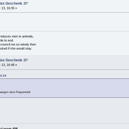
Mas Geschenk :D³
 13, 16:35 »
t reduces men to animals,
le to end.
 council me so wisely then
asked if she would stay.
Mas Geschenk :D³
 13, 16:48 »
16:24
r wegen dem Papamobil
of
room 408