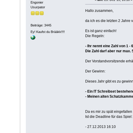
Engonier
Usurpator
Hallo zusammen,
da ich es die letzten 2 Jahre
Beiträge: 3445
Es ist ganz einfach!
Ey! Kaufst du Brääkk!!!!
Die Regeln:
- Ihr nennt eine Zahl von 1 -
Die Zahl darf aber nur max. 
Der Vorstandvorsitzende erhä
Der Gewinn:
Dieses Jahr gibt es zu gewin
- Ein IT Schreibset bestehen
- Meinen alten Schatzkamme
Da es mir zu spät eingefallen
Ist die Deadline für das Spiel:
- 27.12.2013 16:10