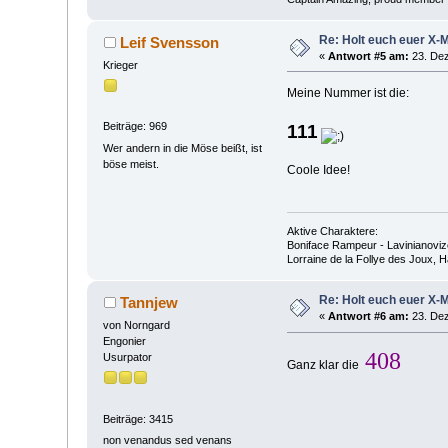
Re: Holt euch euer X-
Leif Svensson
«
Antwort #5 am:
23. Dez
Krieger
Meine Nummer ist die:
Beiträge: 969
111
Wer andern in die Möse beißt, ist
böse meist.
Coole Idee!
Aktive Charaktere:
Boniface Rampeur - Lavinianovize
Lorraine de la Follye des Joux,
Re: Holt euch euer X-
Tannjew
«
Antwort #6 am:
23. Dez
von Norngard
Engonier
408
Usurpator
Ganz klar die
Beiträge: 3415
non venandus sed venans