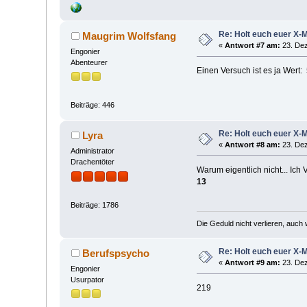
Re: Holt euch euer X-
Maugrim Wolfsfang
«
Antwort #7 am:
23. Dez
Engonier
Abenteurer
Einen Versuch ist es ja Wert:
Beiträge: 446
Re: Holt euch euer X-
Lyra
«
Antwort #8 am:
23. Dez
Administrator
Drachentöter
Warum eigentlich nicht... Ich 
13
Beiträge: 1786
Die Geduld nicht verlieren, auch
Re: Holt euch euer X-
Berufspsycho
«
Antwort #9 am:
23. Dez
Engonier
Usurpator
219