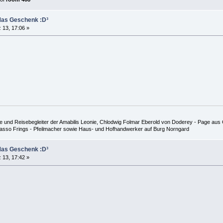
Mas Geschenk :D³
 13, 17:06 »
 und Reisebegleiter der Amabilis Leonie, Chlodwig Folmar Eberold von Doderey - Page aus G
 Hasso Frings - Pfeilmacher sowie Haus- und Hofhandwerker auf Burg Norngard
Mas Geschenk :D³
 13, 17:42 »