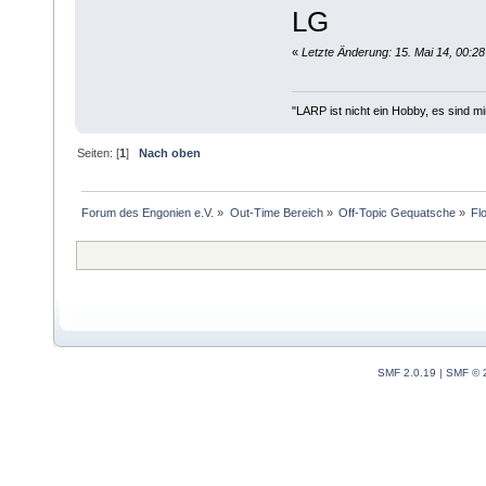
LG
«
Letzte Änderung: 15. Mai 14, 00:2
"LARP ist nicht ein Hobby, es sind m
Seiten: [
1
]
Nach oben
Forum des Engonien e.V.
»
Out-Time Bereich
»
Off-Topic Gequatsche
»
Fl
SMF 2.0.19
|
SMF © 