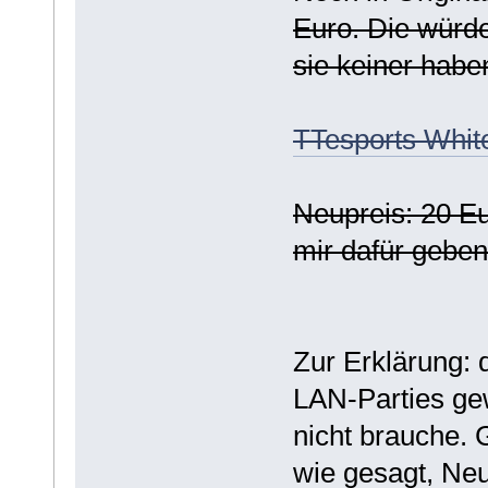
Euro. Die würde
sie keiner haben
TTesports Whit
Neupreis: 20 Eu
mir dafür geben 
Zur Erklärung: d
LAN-Parties ge
nicht brauche. 
wie gesagt, Ne