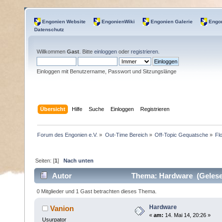
Engonien Website
EngonienWiki
Engonien Galerie
Engon
Datenschutz
Willkommen
Gast
. Bitte
einloggen
oder
registrieren
.
Einloggen mit Benutzername, Passwort und Sitzungslänge
Übersicht
Hilfe
Suche
Einloggen
Registrieren
Forum des Engonien e.V.
»
Out-Time Bereich
»
Off-Topic Gequatsche
»
Fl
Seiten: [
1
]
Nach unten
Autor
Thema: Hardware (Gelese
0 Mitglieder und 1 Gast betrachten dieses Thema.
Hardware
Vanion
«
am:
14. Mai 14, 20:26 »
Usurpator