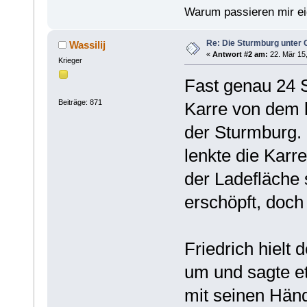
Warum passieren mir eig
Re: Die Sturmburg unter 
Wassilij
«
Antwort #2 am:
22. Mär 15,
Krieger
Fast genau 24 S
Beiträge: 871
Karre von dem k
der Sturmburg.
lenkte die Karr
der Ladefläche 
erschöpft, doch
Friedrich hielt
um und sagte e
mit seinen Hän