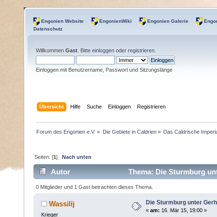
Engonien Website
EngonienWiki
Engonien Galerie
Engon
Datenschutz
Willkommen
Gast
. Bitte
einloggen
oder
registrieren
.
Einloggen mit Benutzername, Passwort und Sitzungslänge
Übersicht
Hilfe
Suche
Einloggen
Registrieren
Forum des Engonien e.V.
»
Die Gebiete in Caldrien
»
Das Caldrische Imper
Seiten: [
1
]
Nach unten
Autor
Thema: Die Sturmburg unt
0 Mitglieder und 1 Gast betrachten dieses Thema.
Die Sturmburg unter Gerh
Wassilij
«
am:
16. Mär 15, 19:00 »
Krieger