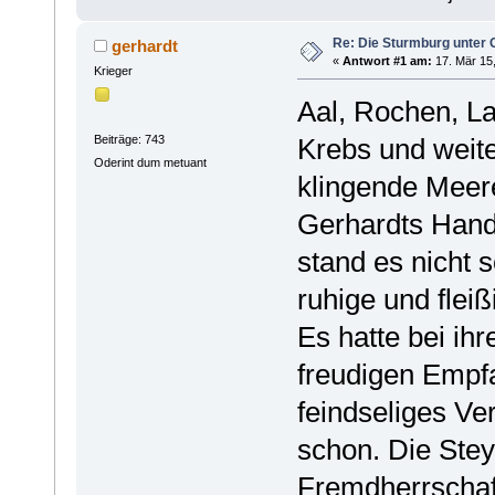
Re: Die Sturmburg unter 
gerhardt
«
Antwort #1 am:
17. Mär 15,
Krieger
Aal, Rochen, La
Beiträge: 743
Krebs und weite
Oderint dum metuant
klingende Meer
Gerhardts Hand
stand es nicht 
ruhige und flei
Es hatte bei ih
freudigen Empfa
feindseliges Ve
schon. Die Ste
Fremdherrschaf