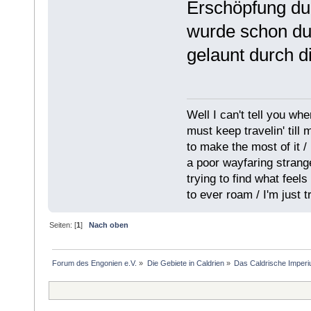
Erschöpfung du
wurde schon dun
gelaunt durch d
Well I can't tell you whe
must keep travelin' till
to make the most of it / 
a poor wayfaring strange
trying to find what feel
to ever roam / I'm just tr
Seiten: [
1
]
Nach oben
Forum des Engonien e.V.
»
Die Gebiete in Caldrien
»
Das Caldrische Imper