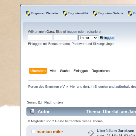
Engonien Website
EngonienWiki
Engonien Galerie
E
Willkommen
Gast
. Bitte
einloggen
oder
registrieren
.
Einloggen mit Benutzername, Passwort und Sitzungslänge
Übersicht
Hilfe
Suche
Einloggen
Registrieren
Forum des Engonien e.V.
»
Hier und dort: In Engonien und außerhalb de
Seiten: [
1
]
Nach unten
Autor
Thema: Überfall am Jar
0 Mitglieder und 2 Gäste betrachten dieses Thema.
Überfall am Jaroksee
maniac mike
«
am:
24. Mär 15, 02:49 »