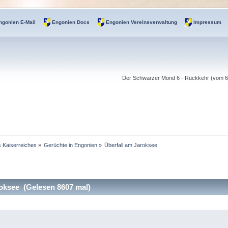
ngonien E-Mail
Engonien Docs
Engonien Vereinsverwaltung
Impressum
Der Schwarzer Mond 6 - Rückkehr (vom 6.-
s Kaiserreiches
»
Gerüchte in Engonien
»
Überfall am Jaroksee
oksee (Gelesen 8607 mal)