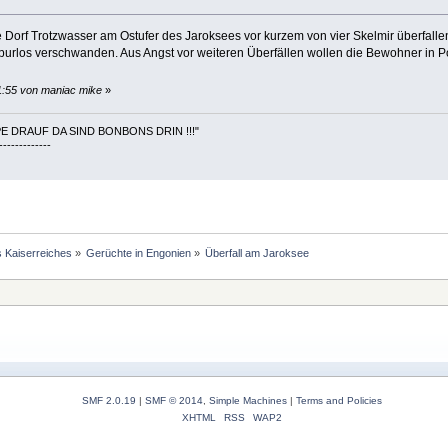
ne Dorf Trotzwasser am Ostufer des Jaroksees vor kurzem von vier Skelmir überfall
purlos verschwanden. Aus Angst vor weiteren Überfällen wollen die Bewohner in Por
21:55 von maniac mike
»
E DRAUF DA SIND BONBONS DRIN !!!"
-------------
s Kaiserreiches
»
Gerüchte in Engonien
»
Überfall am Jaroksee
SMF 2.0.19
|
SMF © 2014
,
Simple Machines
|
Terms and Policies
XHTML
RSS
WAP2