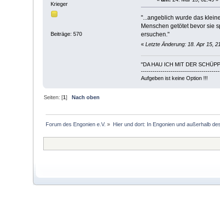
Krieger
"...angeblich wurde das klei
Menschen getötet bevor sie s
ersuchen."
Beiträge: 570
«
Letzte Änderung: 18. Apr 15, 
"DA HAU ICH MIT DER SCHÜPP
----------------------------------------
Aufgeben ist keine Option !!!
Seiten: [
1
]
Nach oben
Forum des Engonien e.V.
»
Hier und dort: In Engonien und außerhalb de