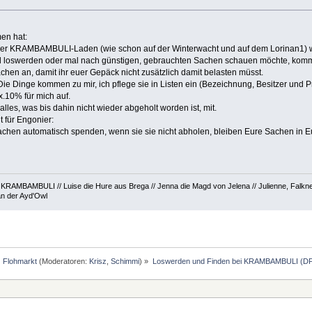
en hat:
er KRAMBAMBULI-Laden (wie schon auf der Winterwacht und auf dem Lorinan1) wi
 loswerden oder mal nach günstigen, gebrauchten Sachen schauen möchte, komme 
chen an, damit ihr euer Gepäck nicht zusätzlich damit belasten müsst.
 Die Dinge kommen zu mir, ich pflege sie in Listen ein (Bezeichnung, Besitzer und Pr
x.10% für mich auf.
es, was bis dahin nicht wieder abgeholt worden ist, mit.
 für Engonier:
chen automatisch spenden, wenn sie sie nicht abholen, bleiben Eure Sachen in Eu
RAMBAMBULI // Luise die Hure aus Brega // Jenna die Magd von Jelena // Julienne, Falknerge
an der Ayd'Owl
Flohmarkt
(Moderatoren:
Krisz
,
Schimmi
) »
Loswerden und Finden bei KRAMBAMBULI (DF