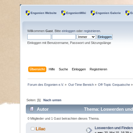
Engonien Website
EngonienWiki
Engonien Galerie
E
Willkommen
Gast
. Bitte
einloggen
oder
registrieren
.
Einloggen mit Benutzername, Passwort und Sitzungslänge
Übersicht
Hilfe
Suche
Einloggen
Registrieren
Forum des Engonien e.V.
»
Out-Time Bereich
»
Off-Topic Gequatsche
»
Seiten: [
1
]
Nach unten
Autor
Thema: Loswerden und 
0 Mitglieder und 1 Gast betrachten dieses Thema.
Loswerden und Finde
Lilac
«
am:
20. Mai 15, 16:39 »