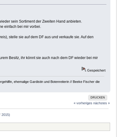
eder sein Sortiment der Zweiten Hand anbieten.
einfach bei mir vorbei.
eis), stelle sie auf dem DF aus und verkaufe sie. Auf den
rem Besitz, ihr könnt sie auch nach dem DF wieder bei mir
Gespeichert
hilfin, ehemalige Gardistin und Botenreiterin // Beeke Fischer die
DRUCKEN
« vorheriges
nächstes »
 2015)