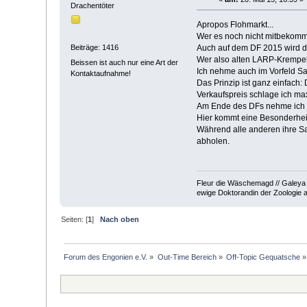
Drachentöter
Apropos Flohmarkt...
Wer es noch nicht mitbekomm
Auch auf dem DF 2015 wird d
Beiträge: 1416
Wer also alten LARP-Krempel
Beissen ist auch nur eine Art der
Ich nehme auch im Vorfeld Sa
Kontaktaufnahme!
Das Prinzip ist ganz einfach:
Verkaufspreis schlage ich ma
Am Ende des DFs nehme ich all
Hier kommt eine Besonderheit
Während alle anderen ihre Sa
abholen.
Fleur die Wäschemagd // Galeya K
ewige Doktorandin der Zoologie 
Seiten: [
1
]
Nach oben
Forum des Engonien e.V.
»
Out-Time Bereich
»
Off-Topic Gequatsche
»