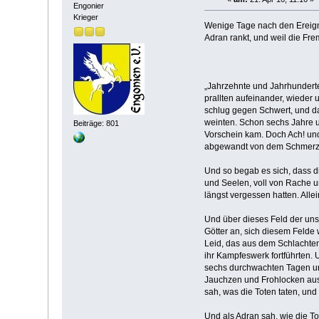
Engonier
Krieger
Wenige Tage nach den Ereigni
Adran rankt, und weil die Fre
„Jahrzehnte und Jahrhunderte 
prallten aufeinander, wieder
schlug gegen Schwert, und da
weinten. Schon sechs Jahre 
Beiträge: 801
Vorschein kam. Doch Ach! und
abgewandt von dem Schmerz un
Und so begab es sich, dass d
und Seelen, voll von Rache u
längst vergessen hatten. Allei
Und über dieses Feld der unse
Götter an, sich diesem Felde
Leid, das aus dem Schlachten
ihr Kampfeswerk fortführten.
sechs durchwachten Tagen und
Jauchzen und Frohlocken aus,
sah, was die Toten taten, und
Und als Adran sah, wie die T