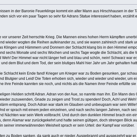
ssen in der Baronie Feuerklinge kommt ein alter Mann aus Hirschhausen in der Tav
mden sich vor ein paar Tagen so sehr für Adrans Statue interessiert haben, erzählt 
vor unserer Zeit herrschte Krieg. Die Mannen eines hohen Herrn kämpften unerbittl
 und wieder wogten die Reihen aufeinander zu, und sie waren zahlreich und stark
s Klingen und Hämmern und Donnern der Schlacht klang bis in den Himmel empor, 
und sechs Monate und sechs Wochen und sechs Tage wogte die Schlacht, als die 
 Weh! Der Himmel war nicht länger hell und blau und schön, nein! Schwarz war er,
d dem Blut und dem Tod, der sein blutiges Mahl hier Jahr um Jahr gehalten hatt
ie Schlacht kein Ende fand! Krieger um Krieger war zu Boden gesunken, gar scha
nd Blutgier und Leid! Die Toten erhoben sich, wieder und wieder und wieder, um 
ne ihre Feinde kannten sie noch, und nichts als die Namen ihrer Feinde erfüllte sie
ligen Helden schritt Adran. Adran von der Aue, so nannte man ihn. Ein Mann des G
 wieder zuzuwenden, Gnade zu zeigen und Trost zu spenden! Doch, Ach! und Weh! 
lärm entsprang. Doch Adran war stark im Glauben und unbeugsam war sein Wille! Un
 Und er sprach mit einem jeden einzelnen, und nach sechs langen Jahren, nach s
 Nächten war sein Werk vollbracht. Und durch den dunklen Himmel brach ein einzel
 denn Alamar war zurückgekehrt und hatte seinen gütigen, doch strengen Blick auf 
 in seiner immerwährenden Weisheit sprach er sein Urteil: der Kampf war vorüber.
oten zu Boden sanken, da sank auch er nieder. Ausgebrannt und ausgezehrt war er,