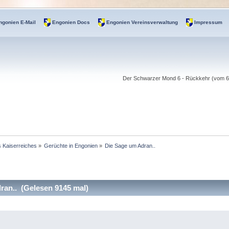
ngonien E-Mail
Engonien Docs
Engonien Vereinsverwaltung
Impressum
Der Schwarzer Mond 6 - Rückkehr (vom 6.-
s Kaiserreiches
»
Gerüchte in Engonien
»
Die Sage um Adran..
an.. (Gelesen 9145 mal)