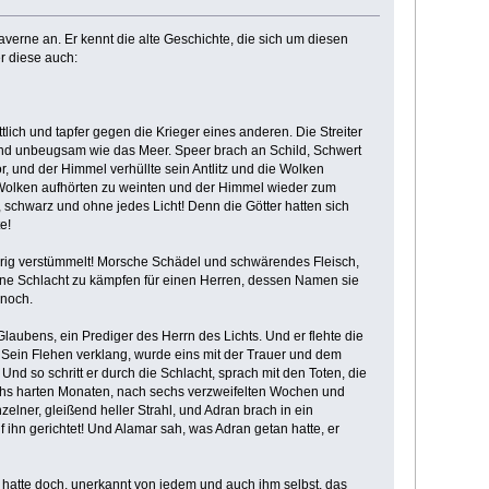
erne an. Er kennt die alte Geschichte, die sich um diesen
er diese auch:
ich und tapfer gegen die Krieger eines anderen. Die Streiter
 und unbeugsam wie das Meer. Speer brach an Schild, Schwert
und der Himmel verhüllte sein Antlitz und die Wolken
Wolken aufhörten zu weinten und der Himmel wieder zum
 schwarz und ohne jedes Licht! Denn die Götter hatten sich
e!
urig verstümmelt! Morsche Schädel und schwärendes Fleisch,
eine Schlacht zu kämpfen für einen Herren, dessen Namen sie
 noch.
laubens, ein Prediger des Herrn des Lichts. Und er flehte die
Sein Flehen verklang, wurde eins mit der Trauer und dem
d so schritt er durch die Schlacht, sprach mit den Toten, die
echs harten Monaten, nach sechs verzweifelten Wochen und
ner, gleißend heller Strahl, und Adran brach in ein
ihn gerichtet! Und Alamar sah, was Adran getan hatte, er
 hatte doch, unerkannt von jedem und auch ihm selbst, das