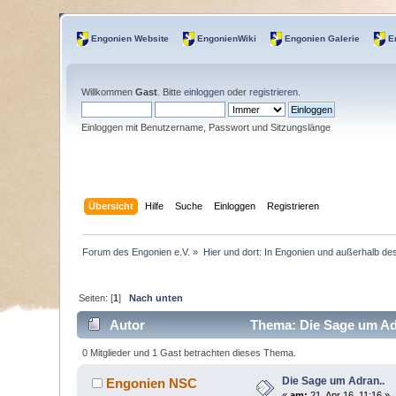
Engonien Website
EngonienWiki
Engonien Galerie
E
Willkommen
Gast
. Bitte
einloggen
oder
registrieren
.
Einloggen mit Benutzername, Passwort und Sitzungslänge
Übersicht
Hilfe
Suche
Einloggen
Registrieren
Forum des Engonien e.V.
»
Hier und dort: In Engonien und außerhalb de
Seiten: [
1
]
Nach unten
Autor
Thema: Die Sage um Adr
0 Mitglieder und 1 Gast betrachten dieses Thema.
Die Sage um Adran..
Engonien NSC
«
am:
21. Apr 16, 11:16 »