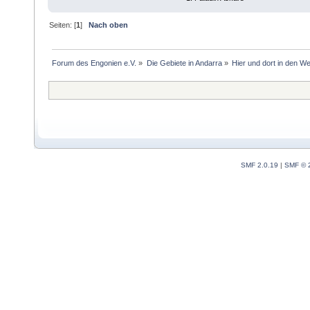
Seiten: [
1
]
Nach oben
Forum des Engonien e.V.
»
Die Gebiete in Andarra
»
Hier und dort in den W
SMF 2.0.19
|
SMF © 