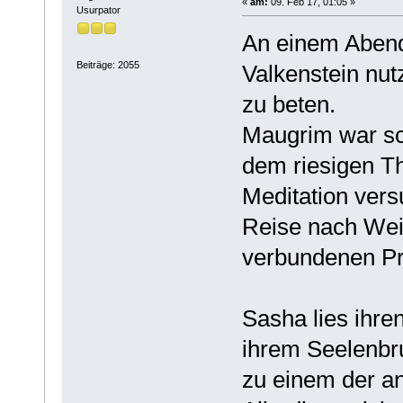
«
am:
09. Feb 17, 01:05 »
Usurpator
An einem Abend
Beiträge: 2055
Valkenstein nut
zu beten.
Maugrim war sc
dem riesigen Th
Meditation vers
Reise nach Wei
verbundenen Pr
Sasha lies ihre
ihrem Seelenbru
zu einem der a