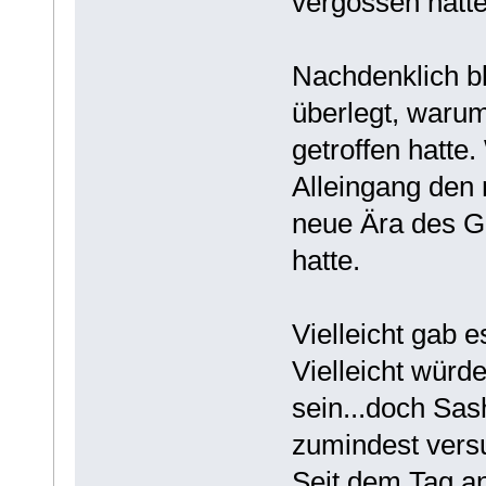
vergossen hatte
Nachdenklich bl
überlegt, warum
getroffen hatte
Alleingang den
neue Ära des Gl
hatte.
Vielleicht gab e
Vielleicht würd
sein...doch Sas
zumindest vers
Seit dem Tag an