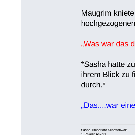
Maugrim kniete 
hochgezogenen
„Was war das d
*Sasha hatte zu
ihrem Blick zu f
durch.*
„Das....war eine
Sasha Timberlore Schattenwolf
1. Paladin Askars