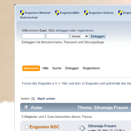
Engonien Website
EngonienWiki
Engonien Galerie
Engon
Datenschutz
Willkommen
Gast
. Bitte
einloggen
oder
registrieren
.
Einloggen mit Benutzername, Passwort und Sitzungslänge
Übersicht
Hilfe
Suche
Einloggen
Registrieren
Forum des Engonien e.V.
»
Hier und dort: In Engonien und außerhalb des Ka
Seiten: [
1
]
Nach unten
Autor
Thema: Silvanaja-Frauen 
0 Mitglieder und 1 Gast betrachten dieses Thema.
Silvanaja-Frauen
Engonien NSC
«
am:
20. Mär 17, 12:36 »