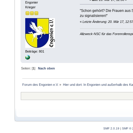
Engonier
Krieger
"Schon gehört? Die Frauen aus S
zu signalisieren!"
«
Letzte Änderung: 20. Mär 17, 12:
Allzweck-NSC für das Forenrollensp
Beiträge: 801
Seiten: [
1
]
Nach oben
Forum des Engonien e.V.
»
Hier und dort: In Engonien und außerhalb des Ka
SMF 2.0.19
|
SMF © 