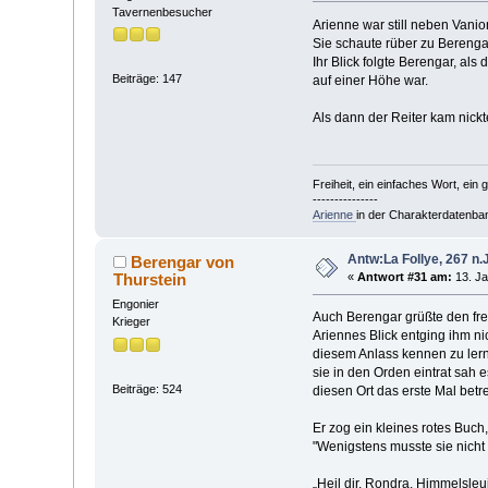
Tavernenbesucher
Arienne war still neben Vanio
Sie schaute rüber zu Berengar
Ihr Blick folgte Berengar, als
Beiträge: 147
auf einer Höhe war.
Als dann der Reiter kam nickt
Freiheit, ein einfaches Wort, ein
---------------
Arienne
in der Charakterdatenba
Antw:La Follye, 267 n.J
Berengar von
Thurstein
«
Antwort #31 am:
13. Ja
Engonier
Auch Berengar grüßte den fre
Krieger
Ariennes Blick entging ihm ni
diesem Anlass kennen zu lern
sie in den Orden eintrat sah 
Beiträge: 524
diesen Ort das erste Mal betre
Er zog ein kleines rotes Buch
"Wenigstens musste sie nicht
„Heil dir, Rondra, Himmels