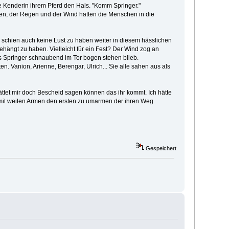
ie Kenderin ihrem Pferd den Hals. "Komm Springer."
en, der Regen und der Wind hatten die Menschen in die
d schien auch keine Lust zu haben weiter in diesem hässlichen
ehängt zu haben. Vielleicht für ein Fest? Der Wind zog an
als Springer schnaubend im Tor bogen stehen blieb.
. Vanion, Arienne, Berengar, Ulrich... Sie alle sahen aus als
hättet mir doch Bescheid sagen können das ihr kommt. Ich hätte
of mit weiten Armen den ersten zu umarmen der ihren Weg
Gespeichert