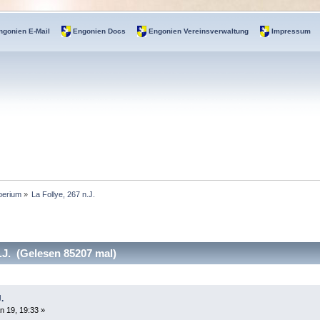
ngonien E-Mail
Engonien Docs
Engonien Vereinsverwaltung
Impressum
perium
»
La Follye, 267 n.J. 
.J. (Gelesen 85207 mal)
.
n 19, 19:33 »