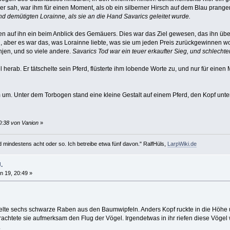
r sah, war ihm für einen Moment, als ob ein silberner Hirsch auf dem Blau prang
d demütigten Lorainne, als sie an die Hand Savarics geleitet wurde.
n auf ihn ein beim Anblick des Gemäuers. Dies war das Ziel gewesen, das ihn über 
ber es war das, was Lorainne liebte, was sie um jeden Preis zurückgewinnen woll
njen, und so viele andere.
Savarics Tod war ein teuer erkaufter Sieg, und schlecht
l herab. Er tätschelte sein Pferd, flüsterte ihm lobende Worte zu, und nur für eine
um. Unter dem Torbogen stand eine kleine Gestalt auf einem Pferd, den Kopf unter
0:38 von Vanion
»
d mindestens acht oder so. Ich betreibe etwa fünf davon." RalfHüls,
LarpWiki.de
.
n 19, 20:49 »
elte sechs schwarze Raben aus den Baumwipfeln. Anders Kopf ruckte in die Höhe 
trachtete sie aufmerksam den Flug der Vögel. Irgendetwas in ihr riefen diese Vögel
.