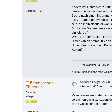
Anders versuchte sich zu eri
Beiträge: 1825
Leuten. Dafür war ihm sein...
Suche nach einer Erklärung. 
"Hey..." Tapfer überwandt sie 
sein, deshalb zitterte er wohl
"Ich bin da. Wir kriegen es wi
bin jetzt da."
//Was bei allen Göttern ist nu
Hinter Vanion betrat Fulk den 
Hinter Vanion stand ein Karr
Karren?
~~~~~~Der Wächter La Follyes 
Nur im Dunklen kann man Glühw
Antw:La Follye, 267 n.J
Berengar von
Thurstein
«
Antwort #37 am:
13. Ja
Engonier
Mit einem satten Klatschen li
Krieger
versuchen etwas zu sagen, do
in die Gesichter der anderen
Beiträge: 524