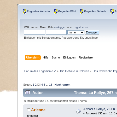
Engonien Website
EngonienWiki
Engonien Galerie
E
Willkommen
Gast
. Bitte
einloggen
oder
registrieren
.
Einloggen mit Benutzername, Passwort und Sitzungslänge
Übersicht
Hilfe
Suche
Einloggen
Registrieren
Forum des Engonien e.V.
»
Die Gebiete in Caldrien
»
Das Caldrische Im
Seiten:
1
2
[
3
]
4
5
...
15
Nach unten
Autor
Thema: La Follye, 267 n
0 Mitglieder und 1 Gast betrachten dieses Thema.
Antw:La Follye, 267 n.J
Arienne
«
Antwort #30 am:
13. Ja
Engonier