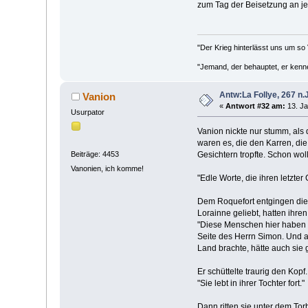
zum Tag der Beisetzung an jed
"Der Krieg hinterlässt uns um so 
"Jemand, der behauptet, er kenne 
Antw:La Follye, 267 n.J
Vanion
«
Antwort #32 am:
13. Ja
Usurpator
Vanion nickte nur stumm, als 
waren es, die den Karren, di
Gesichtern tropfte. Schon woll
Beiträge: 4453
Vanonien, ich komme!
"Edle Worte, die ihren letzte
Dem Roquefort entgingen die 
Lorainne geliebt, hatten ihren
"Diese Menschen hier haben ei
Seite des Herrn Simon. Und au
Land brachte, hätte auch sie 
Er schüttelte traurig den Kopf.
"Sie lebt in ihrer Tochter fort."
Dann ritten sie unter dem Tor