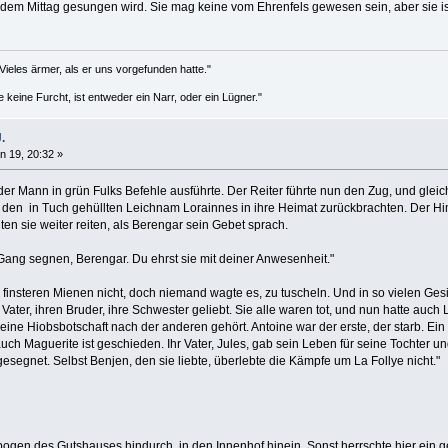
em Mittag gesungen wird. Sie mag keine vom Ehrenfels gewesen sein, aber sie ist m
Vieles ärmer, als er uns vorgefunden hatte."
keine Furcht, ist entweder ein Narr, oder ein Lügner."
.
n 19, 20:32 »
der Mann in grün Fulks Befehle ausführte. Der Reiter führte nun den Zug, und gleic
e den in Tuch gehüllten Leichnam Lorainnes in ihre Heimat zurückbrachten. Der Him
ten sie weiter reiten, als Berengar sein Gebet sprach.
r Gang segnen, Berengar. Du ehrst sie mit deiner Anwesenheit."
finsteren Mienen nicht, doch niemand wagte es, zu tuscheln. Und in so vielen Ge
 Vater, ihren Bruder, ihre Schwester geliebt. Sie alle waren tot, und nun hatte auch
ne Hiobsbotschaft nach der anderen gehört. Antoine war der erste, der starb. Ein 
ch Maguerite ist geschieden. Ihr Vater, Jules, gab sein Leben für seine Tochter un
gesegnet. Selbst Benjen, den sie liebte, überlebte die Kämpfe um La Follye nicht."
bogen des Gutshauses hindurch, in den Innenhof hinein. Sonst herrschte hier ein ges