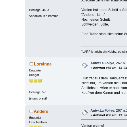
Absolute Stille herrschte. All
Vanion trat einen Schritt auf 
Beiträge: 4453
"Anders... ich..."
Vanonien, ich komme!
Noch einen Schritt.
Schweigen. Stille.
Eine Träne stahl sich seine W
"LARP ist nicht ein Hobby, es sin
Antw:La Follye, 267 n.J
Lorainne
«
Antwort #35 am:
13. Ja
Engonier
Krieger
Fulk trat aus dem Haus, erfass
Nicht nur, um Vanion die Cha
Am liebsten wäre er nach vorn
Beiträge: 570
Kopf vor dem Karren und hiel
je suis prest!
Antw:La Follye, 267 n.J
Anders
«
Antwort #36 am:
13. Ja
Engonier
Drachentöter
Vanion weinte!