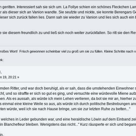
n geritten. Interessiert sah sie sich um. La Follye schien ein schönes Fleckchen Lan
 als dieser sich an Vanion wandte. Sie seufzte und nickte, sie konnte Berengars G
 dieser sich zurück fallen lies. Dann sah sie wieder zu Vanion und lies sich auch ein
e sie diesem freundlich zu und ließ sich noch weiter zurückfallen. So ritt sie den
 großes Wort! Frisch gewonnen scheinbar viel zu groß um sie zu füllen. Kleine Schritte nach 
nk:
.
n 19, 20:21 »
mden Ritter, und war doch beruhigt, als er sah, dass die umstehenden Einwohner si
cht, und so straffte er sich so gut es ging, und versuchte eine würdevolle Miene a
en. Als es aussah, als würde ich mein Lehen verlieren, da bot sie mir an, hierhe
es einmal eine kleine Weile so aus, als würde ich durch politische Bestrebungen an
ten würde, weil ich sie nach Hause bringe, um sie zur letzten Ruhe zu betten..."
, welches in Leder gebunden war, und eine heraldische Löwin auf dem Einband zeigt
 in Blanchefleur bleiben. Wenigstens das nicht..." Kurz räusperte er sich und beg
leuin,