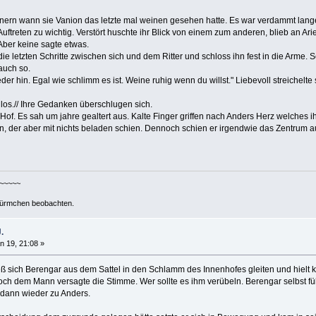
nnern wann sie Vanion das letzte mal weinen gesehen hatte. Es war verdammt lange
 Auftreten zu wichtig. Verstört huschte ihr Blick von einem zum anderen, blieb an A
Aber keine sagte etwas.
die letzten Schritte zwischen sich und dem Ritter und schloss ihn fest in die Arme. 
 auch so.
eder hin. Egal wie schlimm es ist. Weine ruhig wenn du willst." Liebevoll streichelt
r los.// Ihre Gedanken überschlugen sich.
Hof. Es sah um jahre gealtert aus. Kalte Finger griffen nach Anders Herz welches ih
en, der aber mit nichts beladen schien. Dennoch schien er irgendwie das Zentrum
~~~~~~
ürmchen beobachten.
.
n 19, 21:08 »
eß sich Berengar aus dem Sattel in den Schlamm des Innenhofes gleiten und hielt k
ch dem Mann versagte die Stimme. Wer sollte es ihm verübeln. Berengar selbst fü
, dann wieder zu Anders.