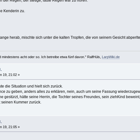
ein der Regen, der stetige, laute Regen war zu hören.
die Kenderin zu.
ange herab, mischte sich unter die kalten Tropfen, die von seinem Gesicht abperlte
d mindestens acht oder so. Ich betreibe etwa fünf davon." RalfHüls,
LarpWiki.de
.
n 19, 21:02 »
te die Situation und hielt sich zurück.
nce zu geben, anders alles zu erklären, nein, auch um seine Fassung wiederzuge
e gestürzt, hätte seine Herrin, die Tochter seines Freundes, sein ziehKind bewei
t seinen Kummer zurück.
.
n 19, 21:05 »