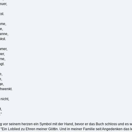
 Feuer,
uer,
nkst.
mme,
e,
anne,
kst.
hammer,
ammer,
Ramme,
hängt.
e,
e,
ge,
chwenkt.
nicht,
t,
“
 vor seinem herzen ein Symbol mit der Hand, bevor er das Buch schloss und es wi
e. "Ein Loblied zu Ehren meiner Göttin. Und in meiner Familie seit Angedenken da