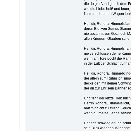
die du gleißend gleich dem
wie die Liebe heiß und te
flammend deinen Wagen le
Heil dir, Rondra, Himmelsfla
deren Blut von Sumus Stamm
nie gezähmt von Gott noch M
allen Kriegern Glauben schen
Heil dir, Rondra, Himmels
nie verschlossen deine K
wenn am Tore pocht die 
in der Luft der Schlachtruf 
Heil dir, Rondra, Himmelkling
der allein zum Ruhm ich sing
decke den mit deiner Schwin
der dir zur Ehr sein Banner s
Und fehlt der letzte Hieb mich 
Herrin Rondra, Himmelslicht,
halt mir nicht zu streng Gerich
wenn du meine Fahne senkst.
Danach schwieg er und schlug
sein Blick wieder auf Arienn