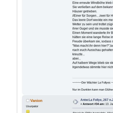
Eine erneute Windböhe trieb 
Sie verließen auf dem bekan
Häuser getrieben.
//Einer für Sorgen... zwei für He
Das leere Dorf weckte ein mer
Wetter zu sein und trottet zü
ihrer Gugel und sie musste si
Einen Moment wanderte ihr Bli
hätten sie eine lange Reise in
Freude überkam sie, sodass 
"Was macht ihr denn hier?",la
nach euch Ausschau gehalten! 
kreuzte...
aber...
Auf halbem Wege blieb sie st
Irgendetwas stimmte hier nicht
~~~~~~Der Wächter La Follyes 
Nur im Dunklen kann man Glühw
Antw:La Follye, 267 n.J
Vanion
«
Antwort #34 am:
13. Ja
Usurpator