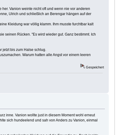
 her. Vanion weinte nicht oft und wenn nie vor anderen
rienne, Ulrich und schließlich an Berengar hängen auf der
Seine Kleidung war völlig klamm. Ihm musste furchtbar kalt
e sie seinen Rücken. "Es wird wieder gut. Ganz bestimmt. Ich
r jetzt bis zum Halse schlug.
 auszumachen. Warum hatten alle Angst vor einem leeren
Gespeichert
urz inne. Vanion wollte just in diesem Moment wohl erneut
hlte sich hundeelend und sah von Anders zu Vanion, einmal