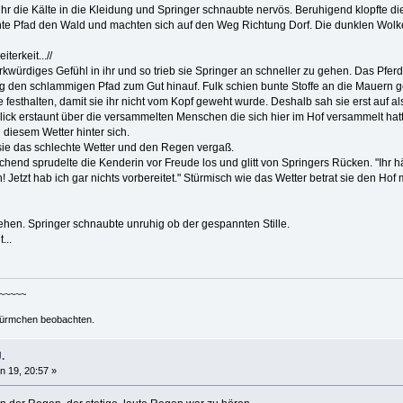
ihr die Kälte in die Kleidung und Springer schnaubte nervös. Beruhigend klopfte d
nte Pfad den Wald und machten sich auf den Weg Richtung Dorf. Die dunklen Wolk
iterkeit...//
kwürdiges Gefühl in ihr und so trieb sie Springer an schneller zu gehen. Das Pfer
gig den schlammigen Pfad zum Gut hinauf. Fulk schien bunte Stoffe an die Mauern g
e festhalten, damit sie ihr nicht vom Kopf geweht wurde. Deshalb sah sie erst auf 
ck erstaunt über die versammelten Menschen die sich hier im Hof versammelt hatten
 diesem Wetter hinter sich.
sie das schlechte Wetter und den Regen vergaß.
chend sprudelte die Kenderin vor Freude los und glitt von Springers Rücken. "Ihr 
Jetzt hab ich gar nichts vorbereitet." Stürmisch wie das Wetter betrat sie den H
ehen. Springer schnaubte unruhig ob der gespannten Stille.
...
~~~~~~
ürmchen beobachten.
.
n 19, 20:57 »