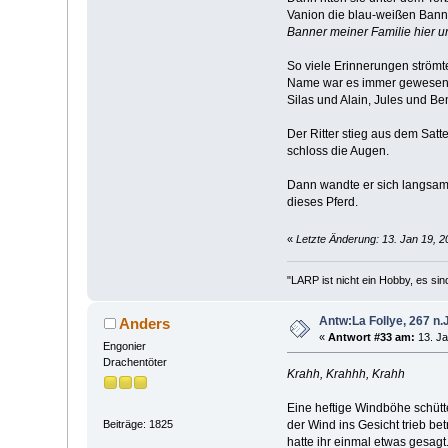
Vanion die blau-weißen Banne
Banner meiner Familie hier un
So viele Erinnerungen strömte
Name war es immer gewesen, a
Silas und Alain, Jules und Be
Der Ritter stieg aus dem Satte
schloss die Augen.
Dann wandte er sich langsam 
dieses Pferd.
«
Letzte Änderung: 13. Jan 19, 2
"LARP ist nicht ein Hobby, es sin
Antw:La Follye, 267 n.J
Anders
«
Antwort #33 am:
13. Ja
Engonier
Drachentöter
Krahh, Krahhh, Krahh
Eine heftige Windböhe schütt
Beiträge: 1825
der Wind ins Gesicht trieb be
hatte ihr einmal etwas gesagt