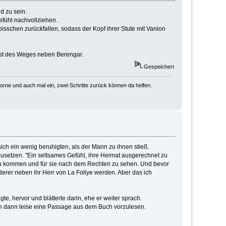
d zu sein.
efühl nachvollziehen.
 bisschen zurückfallen, sodass der Kopf ihrer Stute mit Vanion
 Rest des Weges neben Berengar.
Gespeichert
vorne und auch mal ein, zwei Schritte zurück können da helfen.
ch ein wenig beruhigten, als der Mann zu ihnen stieß.
ufzusetzen. "Ein seltsames Gefühl, ihre Heimat ausgerechnet zu
r zu kommen und für sie nach dem Rechten zu sehen. Und bevor
derer neben ihr Herr von La Follye werden. Aber das ich
e, hervor und blätterte darin, ehe er weiter sprach.
ann dann leise eine Passage aus dem Buch vorzulesen.