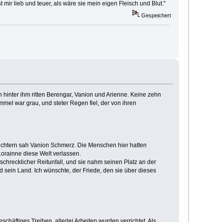
ir lieb und teuer, als wäre sie mein eigen Fleisch und Blut."
Gespeichert
h hinter ihm ritten Berengar, Vanion und Arienne. Keine zehn
mel war grau, und steter Regen fiel, der von ihren
sichtern sah Vanion Schmerz. Die Menschen hier hatten
 Lorainne diese Welt verlassen.
schrecklicher Reitunfall, und sie nahm seinen Platz an der
d sein Land. Ich wünschte, der Friede, den sie über dieses
chäftiges Treiben, allerlei Arbeiten wurden verrichtet. Als