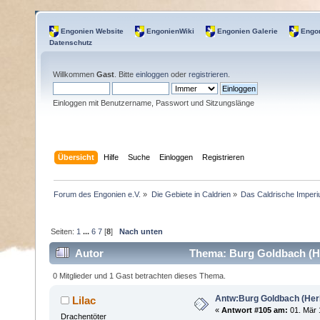
Engonien Website
EngonienWiki
Engonien Galerie
Engon
Datenschutz
Willkommen
Gast
. Bitte
einloggen
oder
registrieren
.
Einloggen mit Benutzername, Passwort und Sitzungslänge
Übersicht
Hilfe
Suche
Einloggen
Registrieren
Forum des Engonien e.V.
»
Die Gebiete in Caldrien
»
Das Caldrische Imper
Seiten:
1
...
6
7
[
8
]
Nach unten
Autor
Thema: Burg Goldbach (Her
0 Mitglieder und 1 Gast betrachten dieses Thema.
Antw:Burg Goldbach (Herb
Lilac
«
Antwort #105 am:
01. Mär 
Drachentöter