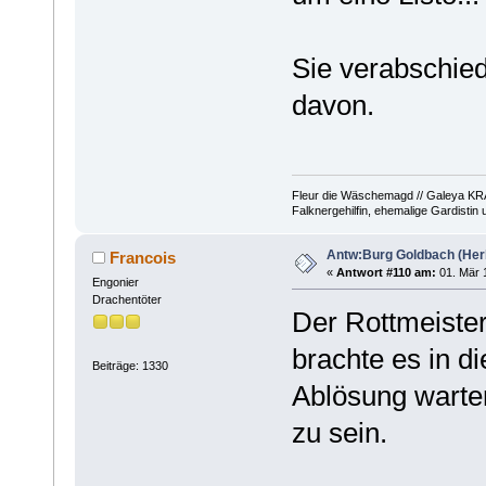
Sie verabschied
davon.
Fleur die Wäschemagd // Galeya KRA
Falknergehilfin, ehemalige Gardistin
Antw:Burg Goldbach (Herb
Francois
«
Antwort #110 am:
01. Mär 1
Engonier
Drachentöter
Der Rottmeiste
brachte es in d
Beiträge: 1330
Ablösung warten
zu sein.