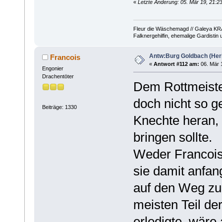
«
Letzte Änderung: 05. Mär 19, 21:23
Fleur die Wäschemagd // Galeya KRA
Falknergehilfin, ehemalige Gardistin
Antw:Burg Goldbach (Herb
Francois
«
Antwort #112 am:
06. Mär 1
Engonier
Drachentöter
Dem Rottmeiste
doch nicht so ge
Beiträge: 1330
Knechte heran, 
bringen sollte.
Weder Francois
sie damit anfan
auf den Weg zu
meisten Teil d
erledigte, wäre 