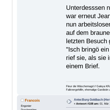
Unterdesssen nä
war erneut Jean
nun arbeitslos
auf dem braunen
letzten Besuch g
"Isch bringö ein
rief sie, als si
einem Brief.
Fleur die Wäschemagd // Galeya KRA
Falknergehilfin, ehemalige Gardistin
Antw:Burg Goldbach (Herb
Francois
«
Antwort #108 am:
01. Mär 
Engonier
Drachentöter