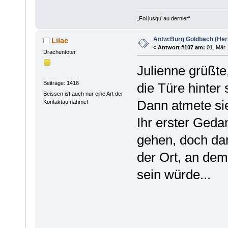
„Foi jusqu´au dernier“
Antw:Burg Goldbach (Herb
Lilac
«
Antwort #107 am:
01. Mär 
Drachentöter
Julienne grüßte
Beiträge: 1416
die Türe hinter 
Beissen ist auch nur eine Art der
Dann atmete sie
Kontaktaufnahme!
Ihr erster Geda
gehen, doch dan
der Ort, an dem
sein würde...