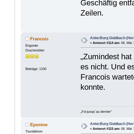
Geschäftig entfa
Zeilen.
Antw:Burg Goldbach (Herb
Francois
«
Antwort #114 am:
06. Mär 1
Engonier
Drachentöter
„Zumindest hat 
es nicht. Und e
Beiträge: 1330
Francois wartet
konnte.
„Foi jusqu´au dernier“
Antw:Burg Goldbach (Herb
Eponine
«
Antwort #115 am:
06. Mär 1
Touridämon