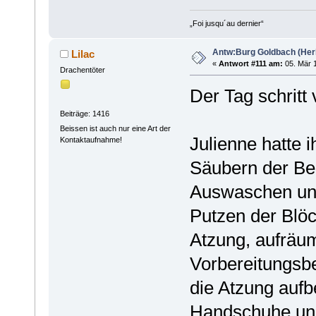
„Foi jusqu´au dernier“
Antw:Burg Goldbach (Herb
Lilac
«
Antwort #111 am:
05. Mär 1
Drachentöter
Der Tag schritt 
Beiträge: 1416
Beissen ist auch nur eine Art der
Julienne hatte
Kontaktaufnahme!
Säubern der Be
Auswaschen und
Putzen der Blöc
Atzung, aufräu
Vorbereitungsbe
die Atzung aufb
Handschuhe un