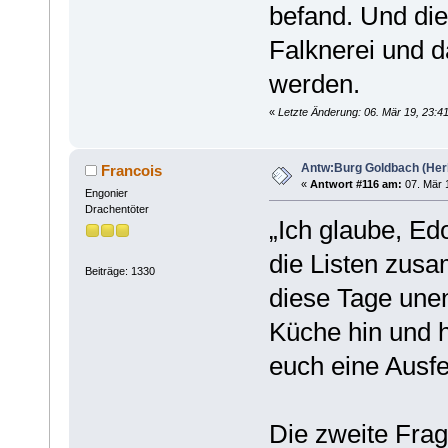
befand. Und die
Falknerei und d
werden.
«
Letzte Änderung: 06. Mär 19, 23:4
Antw:Burg Goldbach (Herb
Francois
«
Antwort #116 am:
07. Mär 1
Engonier
Drachentöter
„Ich glaube, E
die Listen zusa
Beiträge: 1330
diese Tage une
Küche hin und h
euch eine Ausf
Die zweite Frag