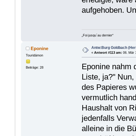
aufgehoben. Un
„Foi jusqu´au dernier“
Antw:Burg Goldbach (Herb
Eponine
«
Antwort #113 am:
06. Mär 1
Touridämon
Eponine nahm d
Beiträge: 28
Liste, ja?" Nu
des Papieres w
vermutlich hand
Haushalt von R
jedenfalls Verw
alleine in die B