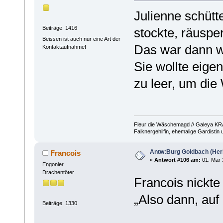
Julienne schütt
Beiträge: 1416
stockte, räuspe
Beissen ist auch nur eine Art der
Das war dann wo'
Kontaktaufnahme!
Sie wollte eige
zu leer, um die
Fleur die Wäschemagd // Galeya KRA
Falknergehilfin, ehemalige Gardistin
Antw:Burg Goldbach (Herb
Francois
«
Antwort #106 am:
01. Mär 
Engonier
Drachentöter
Francois nickte
„Also dann, auf 
Beiträge: 1330