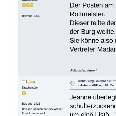
Der Posten am T
Rottmeister.
Beiträge: 1330
Dieser teilte d
der Burg weilte.
Sie könne also
Vertreter Mada
„Foi jusqu´au dernier“
Antw:Burg Goldbach (Herb
Lilac
«
Antwort #109 am:
01. Mär 
Drachentöter
Jeanne überlegt
Beiträge: 1416
schulterzuckend 
Beissen ist auch nur eine Art der
um einö Listö...
Kontaktaufnahme!