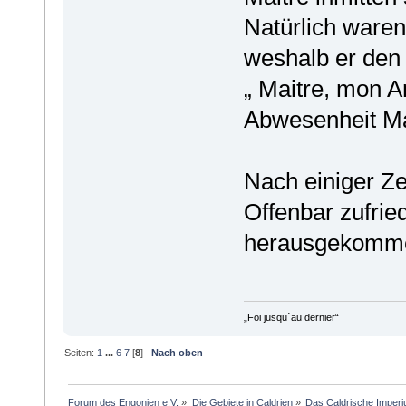
Natürlich waren
weshalb er den 
„ Maitre, mon A
Abwesenheit Ma
Nach einiger Ze
Offenbar zufrie
herausgekomme
„Foi jusqu´au dernier“
Seiten:
1
...
6
7
[
8
]
Nach oben
Forum des Engonien e.V.
»
Die Gebiete in Caldrien
»
Das Caldrische Imper