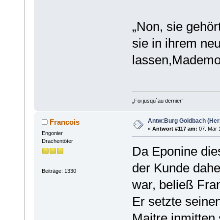
„Non, sie gehör
sie in ihrem neu
lassen,Mademoi
„Foi jusqu´au dernier“
Antw:Burg Goldbach (Herb
Francois
«
Antwort #117 am:
07. Mär 1
Engonier
Drachentöter
Da Eponine dies
der Kunde dah
Beiträge: 1330
war, beließ Fra
Er setzte seine
Maitre inmitten