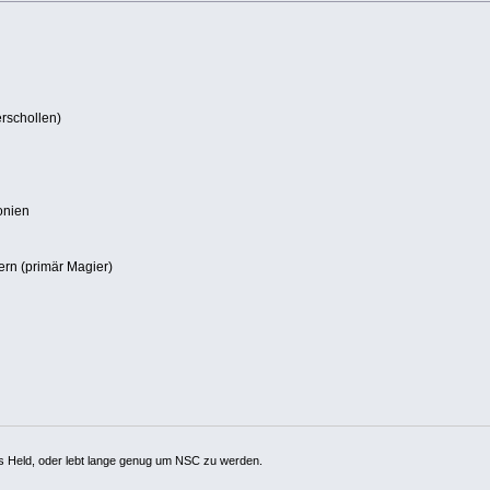
rschollen)
gonien
rn (primär Magier)
ls Held, oder lebt lange genug um NSC zu werden.