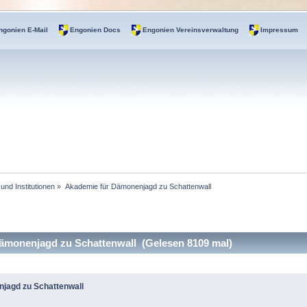
ngonien E-Mail
Engonien Docs
Engonien Vereinsverwaltung
Impressum
 und Institutionen
»
Akademie für Dämonenjagd zu Schattenwall
ämonenjagd zu Schattenwall (Gelesen 8109 mal)
jagd zu Schattenwall