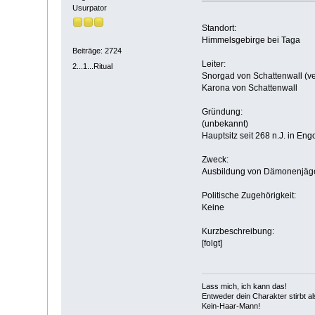
Usurpator
Standort:
Himmelsgebirge bei Taga
Beiträge: 2724
Leiter:
2...1...Ritual
Snorgad von Schattenwall (ve
Karona von Schattenwall
Gründung:
(unbekannt)
Hauptsitz seit 268 n.J. in En
Zweck:
Ausbildung von Dämonenjäge
Politische Zugehörigkeit:
Keine
Kurzbeschreibung:
[folgt]
Lass mich, ich kann das!
Entweder dein Charakter stirbt a
Kein-Haar-Mann!