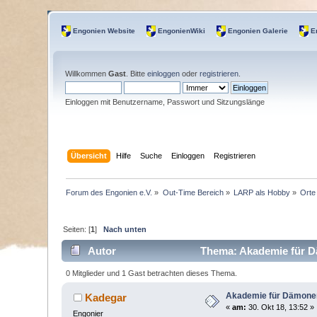
Engonien Website
EngonienWiki
Engonien Galerie
E
Willkommen
Gast
. Bitte
einloggen
oder
registrieren
.
Einloggen mit Benutzername, Passwort und Sitzungslänge
Übersicht
Hilfe
Suche
Einloggen
Registrieren
Forum des Engonien e.V.
»
Out-Time Bereich
»
LARP als Hobby
»
Orte
Seiten: [
1
]
Nach unten
Autor
Thema: Akademie für D
0 Mitglieder und 1 Gast betrachten dieses Thema.
Akademie für Dämonen
Kadegar
«
am:
30. Okt 18, 13:52 »
Engonier