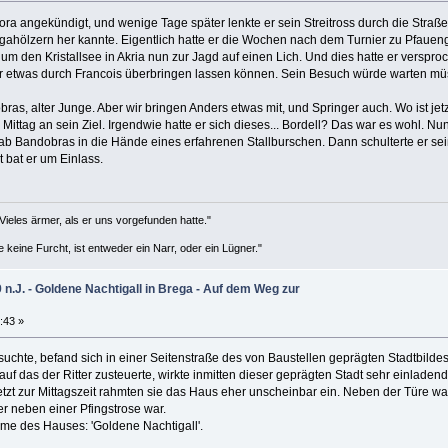
a angekündigt, und wenige Tage später lenkte er sein Streitross durch die Straße
gahölzern her kannte. Eigentlich hatte er die Wochen nach dem Turnier zu Pfaueng
 den Kristallsee in Akria nun zur Jagd auf einen Lich. Und dies hatte er verspro
ur etwas durch Francois überbringen lassen können. Sein Besuch würde warten müss
bras, alter Junge. Aber wir bringen Anders etwas mit, und Springer auch. Wo ist jetz
Mittag an sein Ziel. Irgendwie hatte er sich dieses... Bordell? Das war es wohl. Nun, e
gab Bandobras in die Hände eines erfahrenen Stallburschen. Dann schulterte er sei
 bat er um Einlass.
Vieles ärmer, als er uns vorgefunden hatte."
keine Furcht, ist entweder ein Narr, oder ein Lügner."
.J. - Goldene Nachtigall in Brega - Auf dem Weg zur
:43 »
chte, befand sich in einer Seitenstraße des von Baustellen geprägten Stadtbild
f das der Ritter zusteuerte, wirkte inmitten dieser geprägten Stadt sehr einladen
etzt zur Mittagszeit rahmten sie das Haus eher unscheinbar ein. Neben der Türe wa
er neben einer Pfingstrose war.
me des Hauses: 'Goldene Nachtigall'.