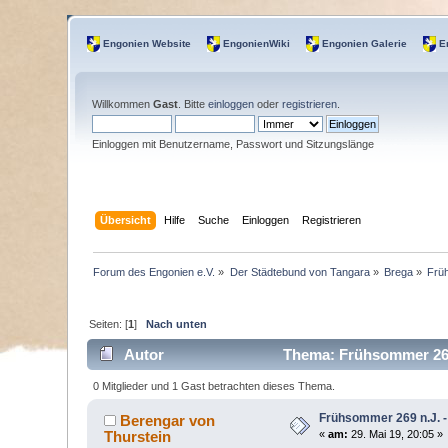
Engonien Website
EngonienWiki
Engonien Galerie
E
Willkommen
Gast
. Bitte
einloggen
oder
registrieren
.
Einloggen mit Benutzername, Passwort und Sitzungslänge
Übersicht
Hilfe
Suche
Einloggen
Registrieren
Forum des Engonien e.V.
»
Der Städtebund von Tangara
»
Brega
»
Früh
Seiten: [
1
]
Nach unten
Autor
Thema: Frühsommer 269 
0 Mitglieder und 1 Gast betrachten dieses Thema.
Frühsommer 269 n.J. -
Berengar von
Thurstein
«
am:
29. Mai 19, 20:05 »