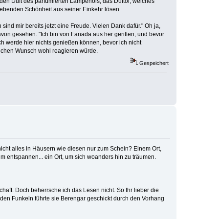
den Duft des parfümierten Lampenöls, das Duftöl, welches
webenden Schönheit aus seiner Einkehr lösen.
ind mir bereits jetzt eine Freude. Vielen Dank dafür." Oh ja,
davon gesehen. "Ich bin von Fanada aus her geritten, und bevor
Ich werde hier nichts genießen können, bevor ich nicht
solchen Wunsch wohl reagieren würde.
Gespeichert
nicht alles in Häusern wie diesen nur zum Schein? Einem Ort,
entspannen... ein Ort, um sich woanders hin zu träumen.
chaft. Doch beherrsche ich das Lesen nicht. So Ihr lieber die
enden Funkeln führte sie Berengar geschickt durch den Vorhang