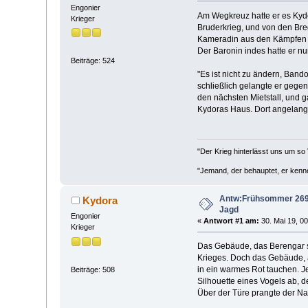
Engonier
Am Wegkreuz hatte er es Kydor
Krieger
Bruderkrieg, und von den Bre
Kameradin aus den Kämpfen um
Der Baronin indes hatte er n
Beiträge: 524
"Es ist nicht zu ändern, Bando
schließlich gelangte er gegen 
den nächsten Mietstall, und 
Kydoras Haus. Dort angelangt
"Der Krieg hinterlässt uns um so 
"Jemand, der behauptet, er kenne 
Antw:Frühsommer 269 n
Kydora
Jagd
Engonier
«
Antwort #1 am:
30. Mai 19, 00
Krieger
Das Gebäude, das Berengar su
Krieges. Doch das Gebäude, au
in ein warmes Rot tauchen. J
Beiträge: 508
Silhouette eines Vogels ab, d
Über der Türe prangte der Na