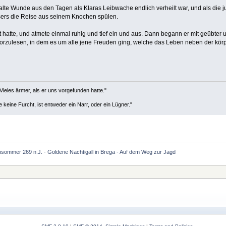
e alte Wunde aus den Tagen als Klaras Leibwache endlich verheilt war, und als die 
ers die Reise aus seinem Knochen spülen.
tzt hatte, und atmete einmal ruhig und tief ein und aus. Dann begann er mit geübte
orzulesen, in dem es um alle jene Freuden ging, welche das Leben neben der körper
Vieles ärmer, als er uns vorgefunden hatte."
keine Furcht, ist entweder ein Narr, oder ein Lügner."
sommer 269 n.J. - Goldene Nachtigall in Brega - Auf dem Weg zur Jagd