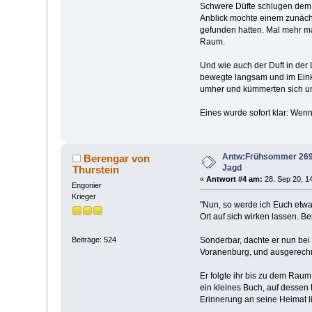
Schwere Düfte schlugen dem 
Anblick mochte einem zunäch
gefunden hatten. Mal mehr m
Raum.
Und wie auch der Duft in der
bewegte langsam und im Einkla
umher und kümmerten sich u
Eines wurde sofort klar: Wen
Antw:Frühsommer 269 n
Berengar von
Jagd
Thurstein
«
Antwort #4 am:
28. Sep 20, 1
Engonier
Krieger
"Nun, so werde ich Euch etwas
Ort auf sich wirken lassen. B
Beiträge: 524
Sonderbar, dachte er nun bei
Voranenburg, und ausgerechne
Er folgte ihr bis zu dem Rau
ein kleines Buch, auf dessen
Erinnerung an seine Heimat 