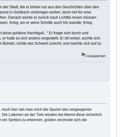
n der Stadt, die er bisher nur aus den Geschichten über den
rund in Goldbach verbringen wollen, doch rief ihn eine
chen. Danach würde er zurück nach Lichttal reisen müssen.
en. Krieg, wo er seine Schritte auch hin wandte, Krieg.
t diese goldene Nachtigall..." Er fragte sich durch und
r hatte es sich anders vorgestellt. Er ritt vorbei, suchte sich
n Bündel, rückte das Schwert zurecht, und machte sich auf zu
Gespeichert
es. Auch hier sah man noch die Spuren des vergangenen
d. Die Laternen an der Türe würden bei Abend diese sicherlich
r ein Symbol zu erkennen, golden zeichnete sich die