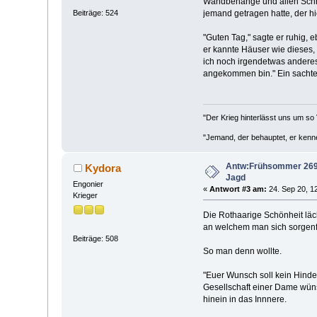
Wandbehänge und allen Schmuc
Beiträge: 524
jemand getragen hatte, der h
"Guten Tag," sagte er ruhig, 
er kannte Häuser wie dieses, 
ich noch irgendetwas anderes 
angekommen bin." Ein sachtes
"Der Krieg hinterlässt uns um so 
"Jemand, der behauptet, er kenne 
Antw:Frühsommer 269 n
Kydora
Jagd
Engonier
«
Antwort #3 am:
24. Sep 20, 1
Krieger
Die Rothaarige Schönheit läc
an welchem man sich sorgenf
Beiträge: 508
So man denn wollte.
"Euer Wunsch soll kein Hindern
Gesellschaft einer Dame wüns
hinein in das Innnere.