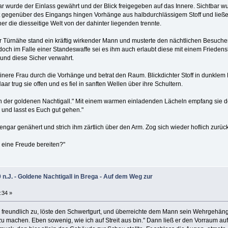
ar wurde der Einlass gewährt und der Blick freigegeben auf das Innere. Sichtbar w
t gegenüber des Eingangs hingen Vorhänge aus halbdurchlässigem Stoff und ließ
er die diesseitige Welt von der dahinter liegenden trennte.
r Türnähe stand ein kräftig wirkender Mann und musterte den nächtlichen Besuch
 doch im Falle einer Standeswaffe sei es ihm auch erlaubt diese mit einem Frieden
und diese Sicher verwahrt.
inere Frau durch die Vorhänge und betrat den Raum. Blickdichter Stoff in dunklem
ar trug sie offen und es fiel in sanften Wellen über ihre Schultern.
 der goldenen Nachtigall." Mit einem warmen einladenden Lächeln empfang sie den
 und lasst es Euch gut gehen."
engar genähert und strich ihm zärtlich über den Arm. Zog sich wieder hoflich zurück
 eine Freude bereiten?"
.J. - Goldene Nachtigall in Brega - Auf dem Weg zur
:34 »
freundlich zu, löste den Schwertgurt, und überreichte dem Mann sein Wehrgehänge 
 machen. Eben sowenig, wie ich auf Streit aus bin." Dann ließ er den Vorraum auf