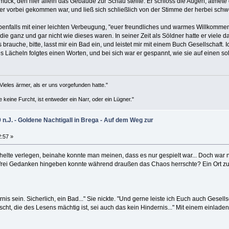
k, den hier allein das Gebäude zur Schau stellte. Er schloss die Augen, atmete 
ier vorbei gekommen war, und ließ sich schließlich von der Stimme der herbei sch
ebenfalls mit einer leichten Verbeugung, "euer freundliches und warmes Willkommen s
die ganz und gar nicht wie dieses waren. In seiner Zeit als Söldner hatte er viele 
brauche, bitte, lasst mir ein Bad ein, und leistet mir mit einem Buch Gesellschaft. 
 Lächeln folgtes einen Worten, und bei sich war er gespannt, wie sie auf einen 
Vieles ärmer, als er uns vorgefunden hatte."
keine Furcht, ist entweder ein Narr, oder ein Lügner."
.J. - Goldene Nachtigall in Brega - Auf dem Weg zur
2:57 »
helte verlegen, beinahe konnte man meinen, dass es nur gespielt war... Doch war 
rei Gedanken hingeben konnte während draußen das Chaos herrschte? Ein Ort zum 
is sein. Sicherlich, ein Bad..." Sie nickte. "Und gerne leiste ich Euch auch Gesells
cht, die des Lesens mächtig ist, sei auch das kein Hindernis..." Mit einem einlad