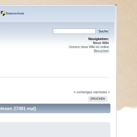
Datenschutz
Neuigkeiten:
Neue Wiki
Unsere neue Wiki ist online
Besuchen
« vorheriges
nächstes »
DRUCKEN
lesen 27491 mal)