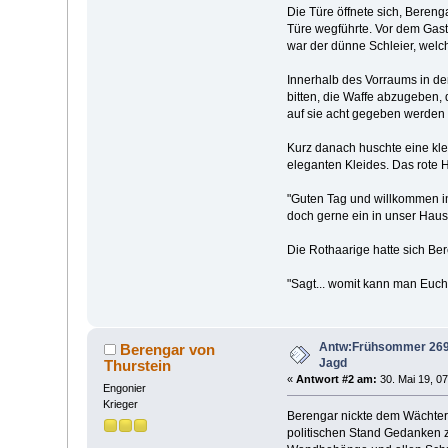
Die Türe öffnete sich, Bereng
Türe wegführte. Vor dem Gas
war der dünne Schleier, welch
Innerhalb des Vorraums in de
bitten, die Waffe abzugeben,
auf sie acht gegeben werden 
Kurz danach huschte eine kle
eleganten Kleides. Das rote Ha
"Guten Tag und willkommen in
doch gerne ein in unser Haus
Die Rothaarige hatte sich Ber
"Sagt... womit kann man Euch
Antw:Frühsommer 269 n
Berengar von
Jagd
Thurstein
«
Antwort #2 am:
30. Mai 19, 07
Engonier
Krieger
Berengar nickte dem Wächter 
politischen Stand Gedanken zu