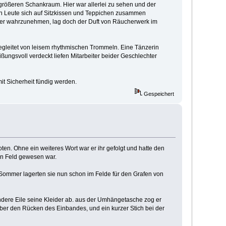
rößeren Schankraum. Hier war allerlei zu sehen und der
n Leute sich auf Sitzkissen und Teppichen zusammen
ver wahrzunehmen, lag doch der Duft von Räucherwerk im
begleitet von leisem rhythmischen Trommeln. Eine Tänzerin
ßungsvoll verdeckt liefen Mitarbeiter beider Geschlechter
it Sicherheit fündig werden.
Gespeichert
ten. Ohne ein weiteres Wort war er ihr gefolgt und hatte den
hen Feld gewesen war.
 Sommer lagerten sie nun schon im Felde für den Grafen von
ondere Eile seine Kleider ab. aus der Umhängetasche zog er
ber den Rücken des Einbandes, und ein kurzer Stich bei der