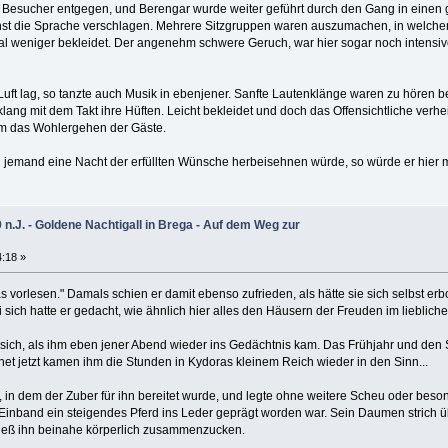
Besucher entgegen, und Berengar wurde weiter geführt durch den Gang in einen g
st die Sprache verschlagen. Mehrere Sitzgruppen waren auszumachen, in welche
al weniger bekleidet. Der angenehm schwere Geruch, war hier sogar noch intensi
 Luft lag, so tanzte auch Musik in ebenjener. Sanfte Lautenklänge waren zu hören 
ng mit dem Takt ihre Hüften. Leicht bekleidet und doch das Offensichtliche verhei
m das Wohlergehen der Gäste.
n jemand eine Nacht der erfüllten Wünsche herbeisehnen würde, so würde er hier m
.J. - Goldene Nachtigall in Brega - Auf dem Weg zur
4:18 »
 vorlesen." Damals schien er damit ebenso zufrieden, als hätte sie sich selbst erbo
ei sich hatte er gedacht, wie ähnlich hier alles den Häusern der Freuden im lieblic
 sich, als ihm eben jener Abend wieder ins Gedächtnis kam. Das Frühjahr und den
t jetzt kamen ihm die Stunden in Kydoras kleinem Reich wieder in den Sinn...
m, in dem der Zuber für ihn bereitet wurde, und legte ohne weitere Scheu oder bes
 Einband ein steigendes Pferd ins Leder geprägt worden war. Sein Daumen strich ü
ließ ihn beinahe körperlich zusammenzucken.