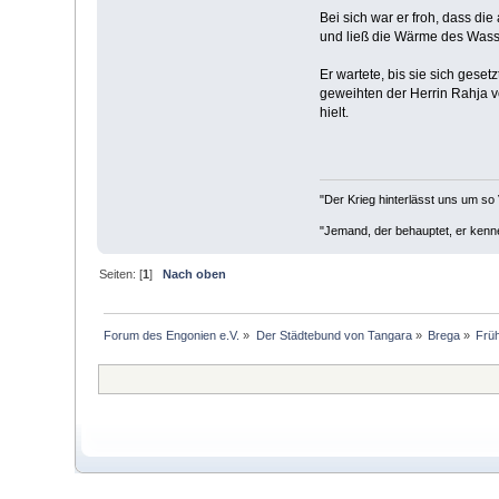
Bei sich war er froh, dass di
und ließ die Wärme des Wass
Er wartete, bis sie sich gese
geweihten der Herrin Rahja v
hielt.
"Der Krieg hinterlässt uns um so 
"Jemand, der behauptet, er kenne 
Seiten: [
1
]
Nach oben
Forum des Engonien e.V.
»
Der Städtebund von Tangara
»
Brega
»
Früh