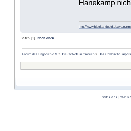
Hanekamp nicht
http://www.blackandgold.de/weararmo
Seiten: [
1
]
Nach oben
Forum des Engonien e.V.
»
Die Gebiete in Caldrien
»
Das Caldrische Imper
SMF 2.0.19
|
SMF © 