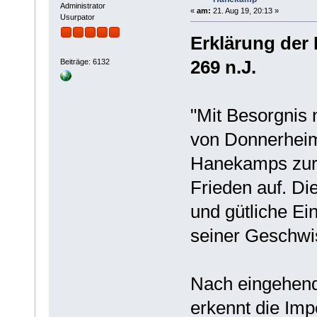
Administrator
«
am:
21. Aug 19, 20:13 »
Usurpator
Erklärung der 
269 n.J.
Beiträge: 6132
"Mit Besorgnis 
von Donnerhei
Hanekamps zur K
Frieden auf. Die
und gütliche Ei
seiner Geschwis
Nach eingehend
erkennt die Im