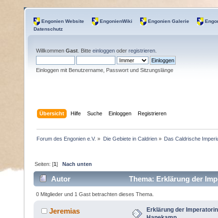
Engonien Website
EngonienWiki
Engonien Galerie
Engon
Datenschutz
Willkommen
Gast
. Bitte
einloggen
oder
registrieren
.
Einloggen mit Benutzername, Passwort und Sitzungslänge
Übersicht
Hilfe
Suche
Einloggen
Registrieren
Forum des Engonien e.V.
»
Die Gebiete in Caldrien
»
Das Caldrische Imper
Seiten: [
1
]
Nach unten
Autor
Thema: Erklärung der Impe
0 Mitglieder und 1 Gast betrachten dieses Thema.
Erklärung der Imperatorin 
Jeremias
Hanekamp