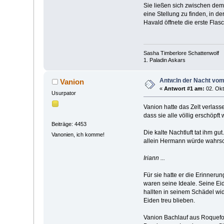
Sie ließen sich zwischen dem
eine Stellung zu finden, in de
Havald öffnete die erste Fla
Sasha Timberlore Schattenwolf
1. Paladin Askars
Antw:In der Nacht vo
Vanion
«
Antwort #1 am:
02. Okt
Usurpator
Vanion hatte das Zelt verlas
dass sie alle völlig erschöpf
Beiträge: 4453
Die kalte Nachtluft tat ihm gu
Vanonien, ich komme!
allein Hermann würde wahrsch
Iriann ...
Für sie hatte er die Erinner
waren seine Ideale. Seine Ei
hallten in seinem Schädel wid
Eiden treu blieben.
Vanion Bachlauf aus Roquefort