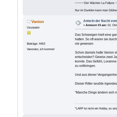
~~~~~~Der Wächter La Follyes 
Nur im Dunklen kann man Glühw
Antw:In der Nacht vo
Vanion
«
Antwort #3 am:
02. Okt
Usurpator
Das Schweigen hielt eine gan
hatten. So oft waren sie durc
nie gewesen.
Beiträge: 4453
Vanonien, ich komme!
Schon damals hatte Vanion si
entscheiden? Gewiss zwei Jah
konnte. Das Gefühl, Lorainne 
zu vollbringen.
Und aus dieser Vergangenhei
Dieser Ritter seufzte irgendw
"Manche Dinge ändern sich ni
"LARP ist nicht ein Hobby, es sin