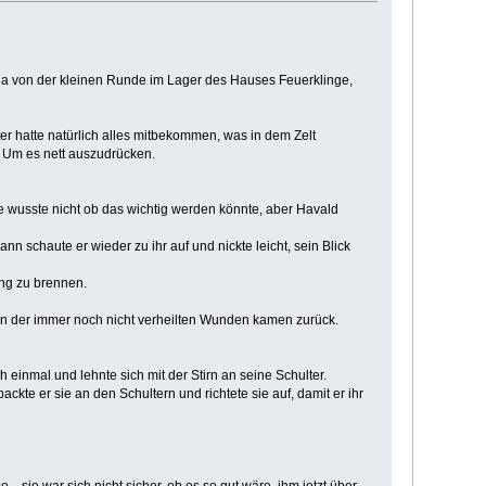
ha von der kleinen Runde im Lager des Hauses Feuerklinge,
ster hatte natürlich alles mitbekommen, was in dem Zelt
r. Um es nett auszudrücken.
Sie wusste nicht ob das wichtig werden könnte, aber Havald
n schaute er wieder zu ihr auf und nickte leicht, sein Blick
ing zu brennen.
zen der immer noch nicht verheilten Wunden kamen zurück.
 einmal und lehnte sich mit der Stirn an seine Schulter.
ckte er sie an den Schultern und richtete sie auf, damit er ihr
ie war sich nicht sicher, ob es so gut wäre, ihm jetzt über