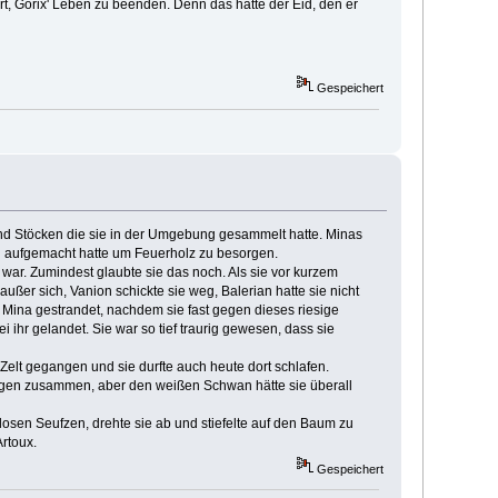
rt, Gorix' Leben zu beenden. Denn das hatte der Eid, den er
Gespeichert
und Stöcken die sie in der Umgebung gesammelt hatte. Minas
l aufgemacht hatte um Feuerholz zu besorgen.
 war. Zumindest glaubte sie das noch. Als sie vor kurzem
r sich, Vanion schickte sie weg, Balerian hatte sie nicht
 Mina gestrandet, nachdem sie fast gegen dieses riesige
 ihr gelandet. Sie war so tief traurig gewesen, dass sie
Zelt gegangen und sie durfte auch heute dort schlafen.
e Augen zusammen, aber den weißen Schwan hätte sie überall
losen Seufzen, drehte sie ab und stiefelte auf den Baum zu
Artoux.
Gespeichert