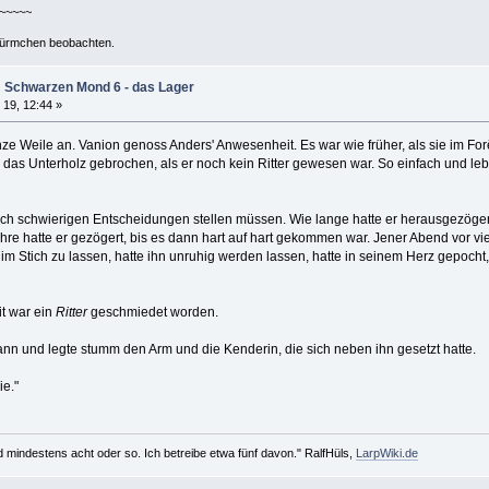
~~~~~~
ürmchen beobachten.
m Schwarzen Mond 6 - das Lager
 19, 12:44 »
ze Weile an. Vanion genoss Anders' Anwesenheit. Es war wie früher, als sie im Fo
h das Unterholz gebrochen, als er noch kein Ritter gewesen war. So einfach und leb
ch schwierigen Entscheidungen stellen müssen. Wie lange hatte er herausgezögert
re hatte er gezögert, bis es dann hart auf hart gekommen war. Jener Abend vor vie
im Stich zu lassen, hatte ihn unruhig werden lassen, hatte in seinem Herz gepocht
t war ein
Ritter
geschmiedet worden.
ann und legte stumm den Arm und die Kenderin, die sich neben ihn gesetzt hatte.
e."
d mindestens acht oder so. Ich betreibe etwa fünf davon." RalfHüls,
LarpWiki.de