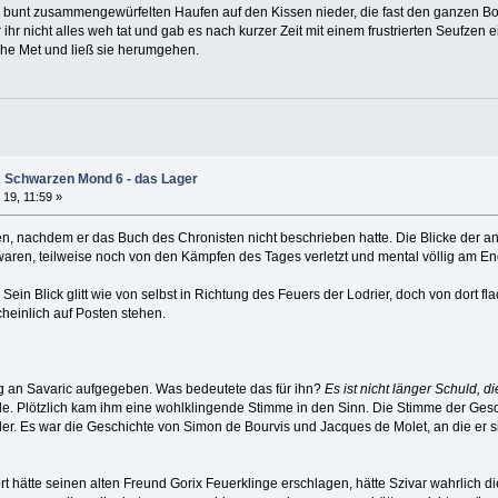
 bunt zusammengewürfelten Haufen auf den Kissen nieder, die fast den ganzen Bod
r ihr nicht alles weh tat und gab es nach kurzer Zeit mit einem frustrierten Seufzen e
sche Met und ließ sie herumgehen.
m Schwarzen Mond 6 - das Lager
 19, 11:59 »
sen, nachdem er das Buch des Chronisten nicht beschrieben hatte. Die Blicke der 
t waren, teilweise noch von den Kämpfen des Tages verletzt und mental völlig am En
t. Sein Blick glitt wie von selbst in Richtung des Feuers der Lodrier, doch von dort 
einlich auf Posten stehen.
ung an Savaric aufgegeben. Was bedeutete das für ihn?
Es ist nicht länger Schuld, di
de. Plötzlich kam ihm eine wohlklingende Stimme in den Sinn. Die Stimme der Gesc
er. Es war die Geschichte von Simon de Bourvis und Jacques de Molet, an die er sich
 hätte seinen alten Freund Gorix Feuerklinge erschlagen, hätte Szivar wahrlich di