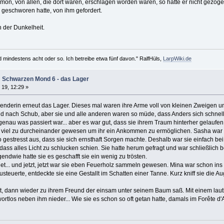
on, von allen, die dort waren, erschlagen worden waren, so hätte er nicht gezöge
geschworen hatte, von ihm gefordert.
 der Dunkelheit.
d mindestens acht oder so. Ich betreibe etwa fünf davon." RalfHüls,
LarpWiki.de
m Schwarzen Mond 6 - das Lager
 19, 12:29 »
 Kenderin erneut das Lager. Dieses mal waren ihre Arme voll von kleinen Zweigen 
nd nach Schub, aber sie und alle anderen waren so müde, dass Anders sich schnel
enau was passiert war... aber es war gut, dass sie ihrem Traum hinterher gelaufen
iel zu durcheinander gewesen um ihr ein Ankommen zu ermöglichen. Sasha war auße
gestresst aus, dass sie sich ernsthaft Sorgen machte. Deshalb war sie einfach bei
ass alles Licht zu schlucken schien. Sie hatte herum gefragt und war schließlich bei
gendwie hatte sie es geschafft sie ein wenig zu trösten.
et... und jetzt, jetzt war sie eben Feuerholz sammeln gewesen. Mina war schon ins 
usteuerte, entdeckte sie eine Gestallt im Schatten einer Tanne. Kurz kniff sie di
lt, dann wieder zu ihrem Freund der einsam unter seinem Baum saß. Mit einem laut
ortlos neben ihm nieder... Wie sie es schon so oft getan hatte, damals im Forête d'