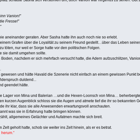
inn Vanion!”
die Fresse!”
”
nie aneinander geraten. Aber Sasha hatte ihn auch noch nie so erlebt.
 seinem Grafen über die Loyalität zu seinem Freund gestellt…über das Leben seine
u töten, nur weil er Sorge hatte vor den politischen Folgen.
ie sie damit umgehen sollte.
 Boden, nachdem er sich mehrfach versucht hatte, die Adern aufzuschlitzen, Vanion
…
 gewesen und hätte Havald die Szenerie nicht einfach an einem gewissen Punkt been
iderspruch duldend...
nd geendet hätte.
s die Lager von Mina und Balerian …und die Hexen-Loonsch von Mina… beherbergte, s
en kurzen Augenblick schloss sie die Augen und atmete tief die ihr so bekannten G
urde ihr klar, dass sie alle Anwesenden erwartungsvoll anschauten.
pannt was sie in Erfahrung hatte bringen können.
zählt, allgemeines Gelächter und Aufatmen machte sich breit.
elt geholt hatte, schob sie weiter ins Zelt hinein, als er es betrat.
 herum.”