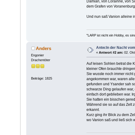
Damian, von Lorainne, von Sim
dem Grafen von Voranenburg 
Und nun saß Vanion alleine in
"LARP ist nicht ein Hobby, es sin
Antw:In der Nacht vo
Anders
«
Antwort #2 am:
02. Okt
Engonier
Drachentöter
Auf leisen Sohlen betrat die
kleiner Ofen brauchte dringe
Sie wusste noch immer nicht g
Beiträge: 1825
angekommen war, waren alle v
gefunden und Ysander sah so 
schwarze Ding gelaufen war, d
einfach dort geblieben war. Ir
Sie hatten ein bisschen gered
Während sie so auf das Zelt z
erkannt.
Kurz ging ihr Blick zu dem Ze
wo Vanion saß und ließ sich w