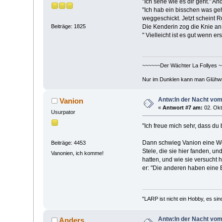
"Ich sehe wie es dir geht." A
"Ich hab ein bisschen was gehö
weggeschickt. Jetzt scheint R
Beiträge: 1825
Die Kenderin zog die Knie an
" Vielleicht ist es gut wenn e
~~~~~~Der Wächter La Follyes 
Nur im Dunklen kann man Glühw
Antw:In der Nacht vo
Vanion
«
Antwort #7 am:
02. Okt
Usurpator
"Ich freue mich sehr, dass du b
Dann schwieg Vanion eine Wei
Beiträge: 4453
Stele, die sie hier fanden, 
Vanonien, ich komme!
hatten, und wie sie versucht h
er: "Die anderen haben eine E
"LARP ist nicht ein Hobby, es sin
Antw:In der Nacht vo
Anders