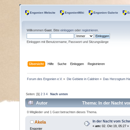
Engonien Website
EngonienWiki
Engonien Galerie
E
Willkommen
Gast
. Bitte
einloggen
oder
registrieren
.
Einloggen mit Benutzername, Passwort und Sitzungslänge
Übersicht
Hilfe
Suche
Einloggen
Registrieren
Forum des Engonien e.V.
»
Die Gebiete in Caldrien
»
Das Herzogtum H
Seiten: [
1
]
2
3
4
Nach unten
Autor
Thema: In der Nacht vo
0 Mitglieder und 1 Gast betrachten dieses Thema.
In der Nacht vom Schw
Akela
«
am:
02. Okt 19, 05:27 »
Engonier