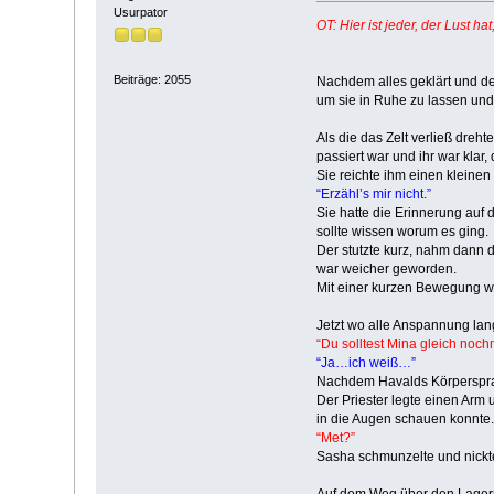
Usurpator
OT: Hier ist jeder, der Lust 
Beiträge: 2055
Nachdem alles geklärt und d
um sie in Ruhe zu lassen und
Als die das Zelt verließ dreht
passiert war und ihr war klar
Sie reichte ihm einen kleinen 
“Erzähl’s mir nicht.”
Sie hatte die Erinnerung auf 
sollte wissen worum es ging.
Der stutzte kurz, nahm dann d
war weicher geworden.
Mit einer kurzen Bewegung wa
Jetzt wo alle Anspannung lan
“Du solltest Mina gleich no
“Ja…ich weiß…”
Nachdem Havalds Körpersprache
Der Priester legte einen Arm 
in die Augen schauen konnte.
“Met?”
Sasha schmunzelte und nickt
Auf dem Weg über den Lagerpl