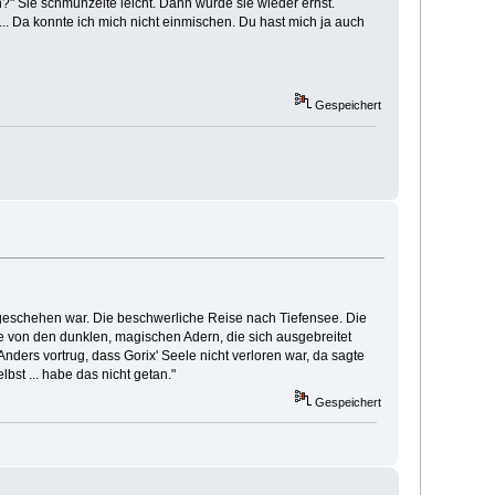
n?" Sie schmunzelte leicht. Dann wurde sie wieder ernst.
t... Da konnte ich mich nicht einmischen. Du hast mich ja auch
Gespeichert
 geschehen war. Die beschwerliche Reise nach Tiefensee. Die
e von den dunklen, magischen Adern, die sich ausgebreitet
Anders vortrug, dass Gorix' Seele nicht verloren war, da sagte
st ... habe das nicht getan."
Gespeichert