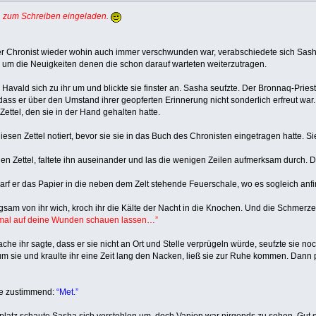
hat, zum Schreiben eingeladen.
er Chronist wieder wohin auch immer verschwunden war, verabschiedete sich Sas
 um die Neuigkeiten denen die schon darauf warteten weiterzutragen.
e Havald sich zu ihr um und blickte sie finster an. Sasha seufzte. Der Bronnaq-Prie
, dass er über den Umstand ihrer geopferten Erinnerung nicht sonderlich erfreut wa
Zettel, den sie in der Hand gehalten hatte.
diesen Zettel notiert, bevor sie sie in das Buch des Chronisten eingetragen hatte. 
en Zettel, faltete ihn auseinander und las die wenigen Zeilen aufmerksam durch. Dan
rf er das Papier in die neben dem Zelt stehende Feuerschale, wo es sogleich anf
gsam von ihr wich, kroch ihr die Kälte der Nacht in die Knochen. Und die Schmer
chmal auf deine Wunden schauen lassen…”
 ihr sagte, dass er sie nicht an Ort und Stelle verprügeln würde, seufzte sie noch
um sie und kraulte ihr eine Zeit lang den Nacken, ließ sie zur Ruhe kommen. Dann pa
e zustimmend:
“Met.”
atz schaute Sasha sich verstohlen um, doch Vanion war nirgends zu sehen. Gut so…s