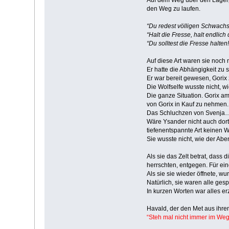
den Weg zu laufen.
“Du redest völligen Schwachs
“Halt die Fresse, halt endlich 
“Du solltest die Fresse halten!
Auf diese Art waren sie noch 
Er hatte die Abhängigkeit zu
Er war bereit gewesen, Gorix z
Die Wolfselfe wusste nicht, w
Die ganze Situation. Gorix am
von Gorix in Kauf zu nehmen.
Das Schluchzen von Svenja
Wäre Ysander nicht auch dort
tiefenentspannte Art keinen W
Sie wusste nicht, wie der Abe
Als sie das Zelt betrat, das
herrschten, entgegen. Für ein
Als sie sie wieder öffnete, w
Natürlich, sie waren alle ges
In kurzen Worten war alles er
Havald, der den Met aus ihrem Z
“Steh mal nicht immer im Weg