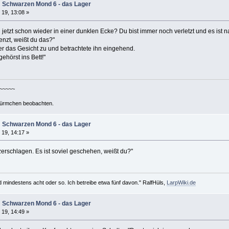
m Schwarzen Mond 6 - das Lager
 19, 13:08 »
jetzt schon wieder in einer dunklen Ecke? Du bist immer noch verletzt und es ist n
nzt, weißt du das?"
er das Gesicht zu und betrachtete ihn eingehend.
hörst ins Bett!"
~~~~~~
ürmchen beobachten.
m Schwarzen Mond 6 - das Lager
 19, 14:17 »
erschlagen. Es ist soviel geschehen, weißt du?"
d mindestens acht oder so. Ich betreibe etwa fünf davon." RalfHüls,
LarpWiki.de
m Schwarzen Mond 6 - das Lager
 19, 14:49 »