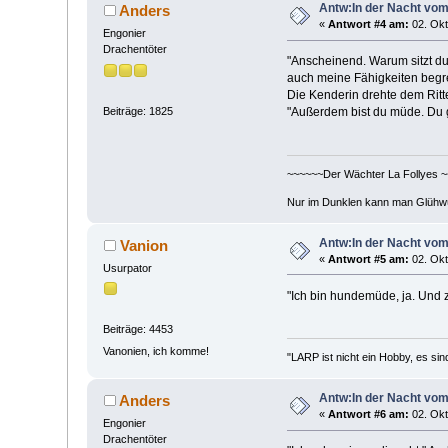
Antw:In der Nacht vo
Anders
«
Antwort #4 am:
02. Okt
Engonier
Drachentöter
"Anscheinend. Warum sitzt du 
auch meine Fähigkeiten begre
Die Kenderin drehte dem Ritt
Beiträge: 1825
"Außerdem bist du müde. Du ge
~~~~~~Der Wächter La Follyes 
Nur im Dunklen kann man Glühw
Antw:In der Nacht vo
Vanion
«
Antwort #5 am:
02. Okt
Usurpator
"Ich bin hundemüde, ja. Und z
Beiträge: 4453
Vanonien, ich komme!
"LARP ist nicht ein Hobby, es sin
Antw:In der Nacht vo
Anders
«
Antwort #6 am:
02. Okt
Engonier
Drachentöter