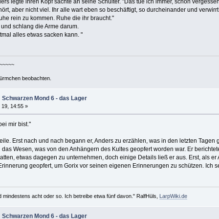
nders legte ihren Kopf sachte an seine Schulter. "Das tue ich immer, schon vergesse
rt, aber nicht viel. Ihr alle wart eben so beschäftigt, so durcheinander und verwirr
uhe rein zu kommen. Ruhe die ihr braucht."
 und schlang die Arme darum.
rstmal alles etwas sacken kann. "
~~~~~~
ürmchen beobachten.
m Schwarzen Mond 6 - das Lager
 19, 14:55 »
ei mir bist."
le. Erst nach und nach begann er, Anders zu erzählen, was in den letzten Tagen
und das Wesen, was von den Anhängern des Kultes geopfert worden war. Er berichtet
atten, etwas dagegen zu unternehmen, doch einige Details ließ er aus. Erst, als er 
rinnerung geopfert, um Gorix vor seinen eigenen Erinnerungen zu schützen. Ich selb
d mindestens acht oder so. Ich betreibe etwa fünf davon." RalfHüls,
LarpWiki.de
m Schwarzen Mond 6 - das Lager