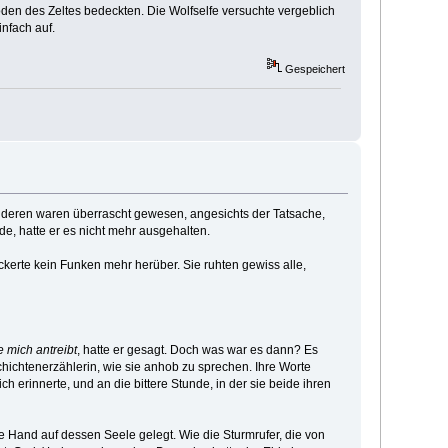
en des Zeltes bedeckten. Die Wolfselfe versuchte vergeblich
infach auf.
Gespeichert
anderen waren überrascht gewesen, angesichts der Tatsache,
de, hatte er es nicht mehr ausgehalten.
flackerte kein Funken mehr herüber. Sie ruhten gewiss alle,
e mich antreibt
, hatte er gesagt. Doch was war es dann? Es
hichtenerzählerin, wie sie anhob zu sprechen. Ihre Worte
 erinnerte, und an die bittere Stunde, in der sie beide ihren
e Hand auf dessen Seele gelegt. Wie die Sturmrufer, die von