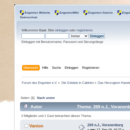
Engonien Website
EngonienWiki
Engonien Galerie
Engon
Datenschutz
Willkommen
Gast
. Bitte
einloggen
oder
registrieren
.
Einloggen mit Benutzername, Passwort und Sitzungslänge
Übersicht
Hilfe
Suche
Einloggen
Registrieren
Forum des Engonien e.V.
»
Die Gebiete in Caldrien
»
Das Herzogtum Hane
Seiten: [
1
]
Nach unten
Autor
Thema: 269 n.J., Voranen
0 Mitglieder und 1 Gast betrachten dieses Thema.
269 n.J., Voranenburg
Vanion
«
am:
17. Sep 19, 16:27 »