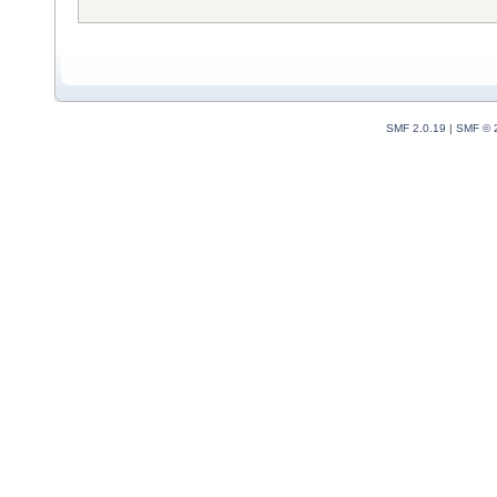
SMF 2.0.19
|
SMF © 