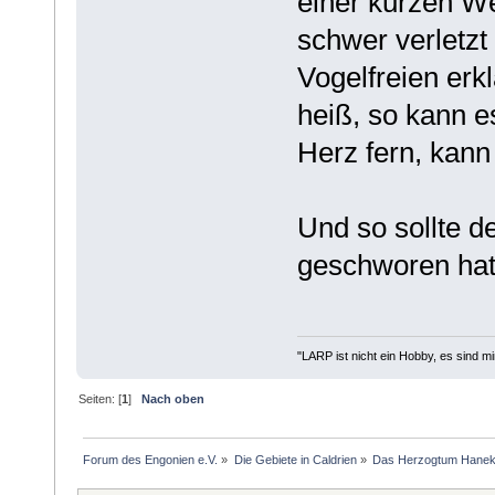
einer kurzen We
schwer verletzt
Vogelfreien erk
heiß, so kann e
Herz fern, kann 
Und so sollte d
geschworen hatt
"LARP ist nicht ein Hobby, es sind m
Seiten: [
1
]
Nach oben
Forum des Engonien e.V.
»
Die Gebiete in Caldrien
»
Das Herzogtum Hane