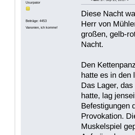
Usurpator
Diese Nacht war
Beiträge: 4453
Herr von Mühle
Vanonien, ich komme!
großen, gelb-rot
Nacht.
Den Kettenpanze
hatte es in den
Das Lager, das 
hatte, lag jense
Befestigungen d
Provokation. Di
Muskelspiel ge