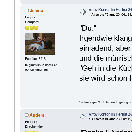
Antw:Kontor im Herbst 26
Jelena
«
Antwort #3 am:
23. Okt 19,
Engonier
Usurpator
"Du."
Irgendwie klang
einladend, aber 
und die mürrisch
Beiträge: 5413
In girum imus nocte et
"Geh in die Küc
consumimur igni
sie wird schon h
"Schmuggeln? Ich bin reich genug u
Antw:Kontor im Herbst 26
Anders
«
Antwort #4 am:
23. Okt 19,
Engonier
Drachentöter