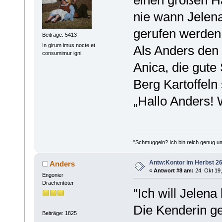
einen großen H
nie wann Jelena
gerufen werden
Beiträge: 5413
In girum imus nocte et
Als Anders den 
consumimur igni
Anica, die gute
Berg Kartoffeln 
„Hallo Anders! 
"Schmuggeln? Ich bin reich genug u
Antw:Kontor im Herbst 26
Anders
«
Antwort #8 am:
24. Okt 19,
Engonier
Drachentöter
"Ich will Jelen
Die Kenderin ge
Beiträge: 1825