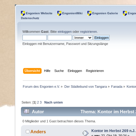
Engonien Website
EngonienWiki
Engonien Galerie
Engon
Datenschutz
Willkommen
Gast
. Bitte
einloggen
oder
registrieren
.
Einloggen mit Benutzername, Passwort und Sitzungslänge
Übersicht
Hilfe
Suche
Einloggen
Registrieren
Forum des Engonien e.V.
»
Der Städtebund von Tangara
»
Fanada
»
Kontor
Seiten: [
1
]
2
3
Nach unten
Autor
Thema: Kontor im Herbst 2
0 Mitglieder und 1 Gast betrachten dieses Thema.
Kontor im Herbst 269 n.J.
Anders
«
am:
22. Okt 19, 20:24 »