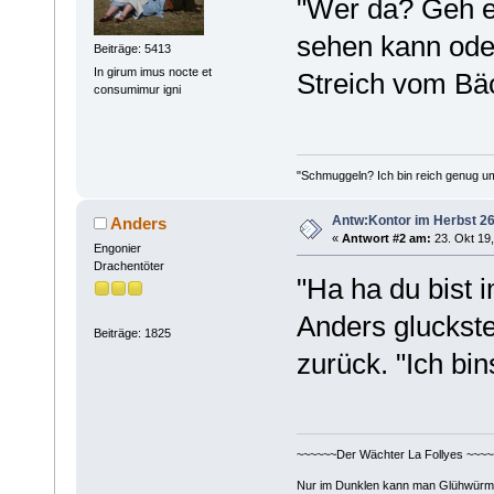
"Wer da? Geh ei
sehen kann oder
Beiträge: 5413
In girum imus nocte et
Streich vom Bäc
consumimur igni
"Schmuggeln? Ich bin reich genug u
Antw:Kontor im Herbst 26
Anders
«
Antwort #2 am:
23. Okt 19,
Engonier
Drachentöter
"Ha ha du bist 
Anders gluckste
Beiträge: 1825
zurück. "Ich bin
~~~~~~Der Wächter La Follyes ~~~~
Nur im Dunklen kann man Glühwürm