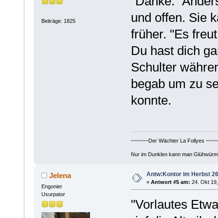
"Danke." Anders
und offen. Sie 
Beiträge: 1825
früher. "Es freu
Du hast dich gar
Schulter währen
begab um zu se
konnte.
~~~~~~Der Wächter La Follyes ~~~~
Nur im Dunklen kann man Glühwürm
Antw:Kontor im Herbst 26
Jelena
«
Antwort #5 am:
24. Okt 19,
Engonier
Usurpator
"Vorlautes Etwa