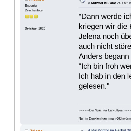
«
Antwort #10 am:
24. Okt 19
Engonier
Drachentöter
"Dann werde ic
kriegen wir die
Beiträge: 1825
Jelena noch über
auch nicht störe
Anders begann d
"Ich bin froh w
Ich hab in den l
gelesen."
~~~~~~Der Wächter La Follyes ~~~~
Nur im Dunklen kann man Glühwürm
Antw:Kontor im Herbst 26