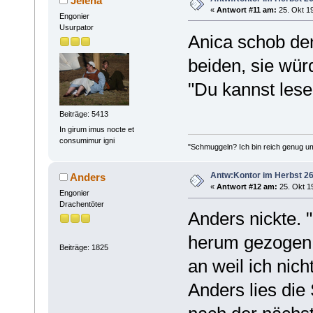
Jelena
«
Antwort #11 am:
25. Okt 19
Engonier
Usurpator
Anica schob den
beiden, sie wür
"Du kannst lese
Beiträge: 5413
In girum imus nocte et
consumimur igni
"Schmuggeln? Ich bin reich genug u
Antw:Kontor im Herbst 26
Anders
«
Antwort #12 am:
25. Okt 19
Engonier
Drachentöter
Anders nickte. "
herum gezogen b
Beiträge: 1825
an weil ich nich
Anders lies die 