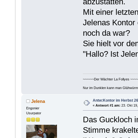
abzustatten.
Mit einer letzt
Jelenas Kontor 
noch da war?
Sie hielt vor de
"Hallo? Ist Jel
~~~~~~Der Wächter La Follyes ~~~~
Nur im Dunklen kann man Glühwürm
Antw:Kontor im Herbst 26
Jelena
«
Antwort #1 am:
23. Okt 19,
Engonier
Usurpator
Das Guckloch im
Stimme krakelt