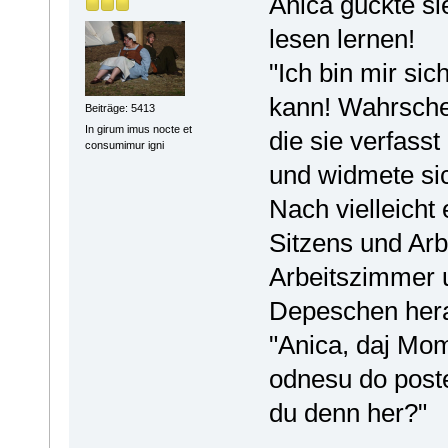
Anica guckte si
lesen lernen!
"Ich bin mir sic
kann! Wahrschei
Beiträge: 5413
In girum imus nocte et
die sie verfasst
consumimur igni
und widmete sic
Nach vielleich
Sitzens und Arb
Arbeitszimmer u
Depeschen her
"Anica, daj Mo
odnesu do post
du denn her?"