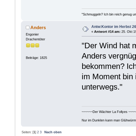
"Schmuggeln? Ich bin reich genug u
Antw:Kontor im Herbst 26
Anders
«
Antwort #14 am:
25. Okt 19
Engonier
Drachentöter
"Der Wind hat m
Anders vergnügt
Beiträge: 1825
bekommen? Ich 
im Moment bin i
unterwegs."
~~~~~~Der Wächter La Follyes ~~~~
Nur im Dunklen kann man Glühwürm
Seiten: [
1
]
2
3
Nach oben