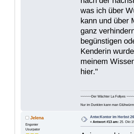
nach der nächst
was ich über W
kann und über M
ganz verhinder
begünstigen ode
Kenderin wurden
meinem Wissen 
hier."
~~~~~~Der Wächter La Follyes ~~~~
Nur im Dunklen kann man Glühwürm
Antw:Kontor im Herbst 26
Jelena
«
Antwort #13 am:
25. Okt 19
Engonier
Usurpator