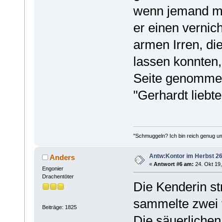
wenn jemand mi
er einen vernic
armen Irren, d
lassen konnten,
Seite genommen
"Gerhardt liebt
"Schmuggeln? Ich bin reich genug u
Antw:Kontor im Herbst 26
Anders
«
Antwort #6 am:
24. Okt 19,
Engonier
Drachentöter
Die Kenderin s
sammelte zwei f
Beiträge: 1825
Die säuerlichen