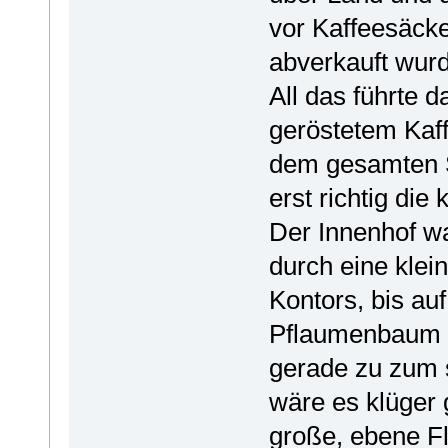
vor Kaffeesäcke
abverkauft wur
All das führte 
geröstetem Kaff
dem gesamten St
erst richtig die 
Der Innenhof wa
durch eine kle
Kontors, bis au
Pflaumenbaum u
gerade zu zum s
wäre es klüger
große, ebene Fl