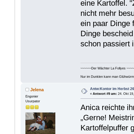
eine Kartoffel.
nicht mehr bes
ein paar Dinge 
Dinge bescheid 
schon passiert i
~~~~~~Der Wächter La Follyes ~~~~
Nur im Dunklen kann man Glühwürm
Antw:Kontor im Herbst 26
Jelena
«
Antwort #9 am:
24. Okt 19,
Engonier
Usurpator
Anica reichte i
„Gerne! Meistri
Kartoffelpuffer 