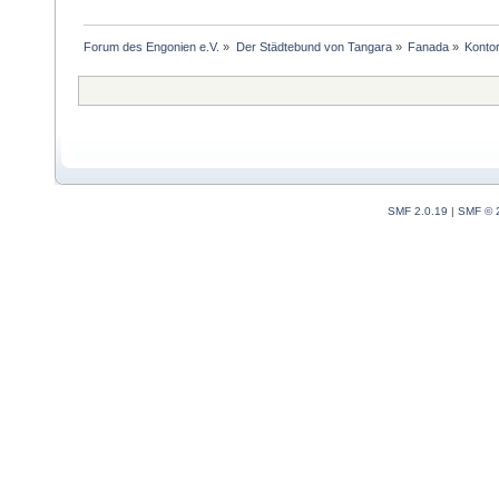
Forum des Engonien e.V.
»
Der Städtebund von Tangara
»
Fanada
»
Kontor
SMF 2.0.19
|
SMF © 