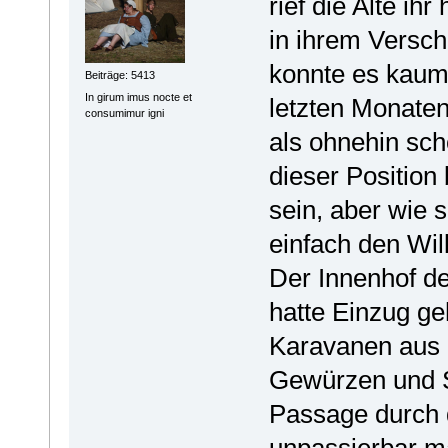
rief die Alte ih
in ihrem Versc
konnte es kaum 
Beiträge: 5413
In girum imus nocte et
letzten Monate
consumimur igni
als ohnehin sch
dieser Position 
sein, aber wie 
einfach den Wil
Der Innenhof de
hatte Einzug ge
Karavanen aus 
Gewürzen und S
Passage durch 
unpassierbar m