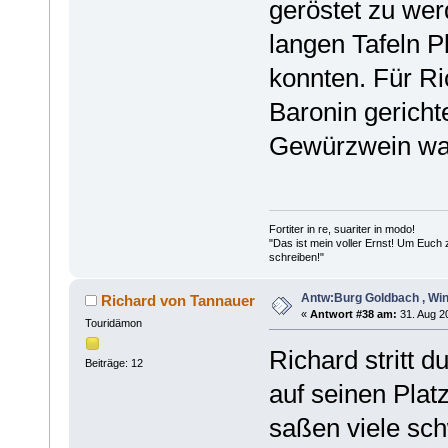
geröstet zu we
langen Tafeln P
konnten. Für Ri
Baronin gericht
Gewürzwein wart
Fortiter in re, suariter in modo!
"Das ist mein voller Ernst! Um Euch
schreiben!"
Antw:Burg Goldbach , Win
Richard von Tannauer
«
Antwort #38 am:
31. Aug 20
Touridämon
Richard stritt d
Beiträge: 12
auf seinen Plat
saßen viele sc