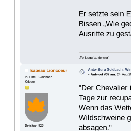
Er setzte sein 
Bissen „Wie ged
Ausritte zu ge
„Foi jusqu´au dernier“
Antw:Burg Goldbach , Win
Isabeau Lioncoeur
«
Antwort #37 am:
24. Aug 20
In-Time - Goldbach
Krieger
"Der Chevalier 
Tage zur recupa
Wenn das Wetter
Wildschweine g
absagen."
Beiträge: 923