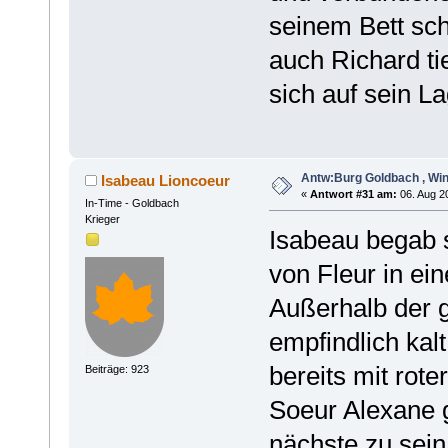
seinem Bett sch
auch Richard ti
sich auf sein La
Antw:Burg Goldbach , Win
Isabeau Lioncoeur
«
Antwort #31 am:
06. Aug 20
In-Time - Goldbach
Krieger
Isabeau begab s
von Fleur in e
Außerhalb der 
empfindlich kalt
bereits mit ro
Beiträge: 923
Soeur Alexane g
nächste zu sein