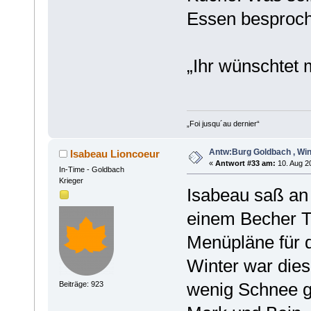
Essen besproc
„Ihr wünschtet
„Foi jusqu´au dernier“
Antw:Burg Goldbach , Win
Isabeau Lioncoeur
«
Antwort #33 am:
10. Aug 20
In-Time - Goldbach
Krieger
Isabeau saß an
einem Becher T
Menüpläne für 
Winter war dies
wenig Schnee ge
Beiträge: 923