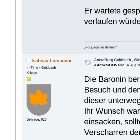
Er wartete gesp
verlaufen würde
„Foi jusqu´au dernier“
Antw:Burg Goldbach , Win
Isabeau Lioncoeur
«
Antwort #35 am:
14. Aug 20
In-Time - Goldbach
Krieger
Die Baronin be
Besuch und den
dieser unterweg
Ihr Wunsch war 
einsacken, sollt
Beiträge: 923
Verscharren de