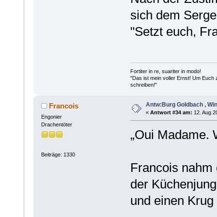
sich dem Serge
"Setzt euch, Fr
Fortiter in re, suariter in modo!
"Das ist mein voller Ernst! Um Euch
schreiben!"
Antw:Burg Goldbach , Win
Francois
«
Antwort #34 am:
12. Aug 20
Engonier
Drachentöter
„Oui Madame. W
Beiträge: 1330
Francois nahm 
der Küchenjung
und einen Krug 