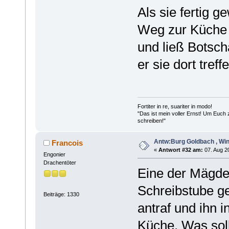
Als sie fertig 
Weg zur Küche
und ließ Botsch
er sie dort treff
Fortiter in re, suariter in modo!
"Das ist mein voller Ernst! Um Euch
schreiben!"
Antw:Burg Goldbach , Win
Francois
«
Antwort #32 am:
07. Aug 20
Engonier
Drachentöter
Eine der Mägde 
Schreibstube g
Beiträge: 1330
antraf und ihn i
Küche. Was soll