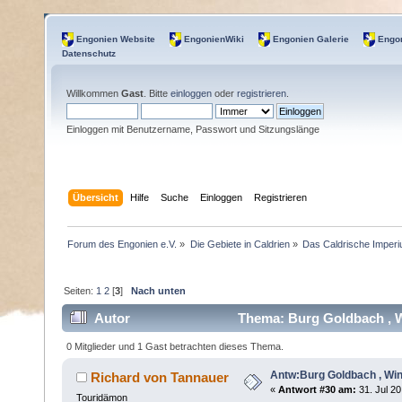
Engonien Website
EngonienWiki
Engonien Galerie
Engon
Datenschutz
Willkommen
Gast
. Bitte
einloggen
oder
registrieren
.
Einloggen mit Benutzername, Passwort und Sitzungslänge
Übersicht
Hilfe
Suche
Einloggen
Registrieren
Forum des Engonien e.V.
»
Die Gebiete in Caldrien
»
Das Caldrische Imper
Seiten:
1
2
[
3
]
Nach unten
Autor
Thema: Burg Goldbach , W
0 Mitglieder und 1 Gast betrachten dieses Thema.
Antw:Burg Goldbach , Win
Richard von Tannauer
«
Antwort #30 am:
31. Jul 20
Touridämon