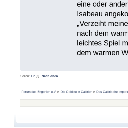
eine oder ander
Isabeau angekom
„Verzeiht meine
nach dem warme
leichtes Spiel m
dem warmen W
Seiten:
1
2
[
3
]
Nach oben
Forum des Engonien e.V.
»
Die Gebiete in Caldrien
»
Das Caldrische Imper