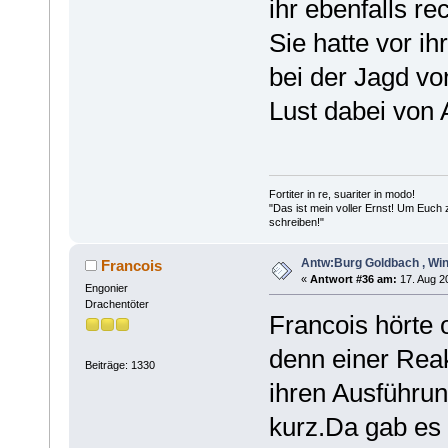
ihr ebenfalls rec
Sie hatte vor i
bei der Jagd vo
Lust dabei von 
Fortiter in re, suariter in modo!
"Das ist mein voller Ernst! Um Euch
schreiben!"
Antw:Burg Goldbach , Win
Francois
«
Antwort #36 am:
17. Aug 20
Engonier
Drachentöter
Francois hörte
denn einer Reak
Beiträge: 1330
ihren Ausführu
kurz.Da gab es n