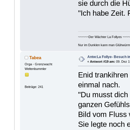
sie durch die Hü
"Ich habe Zeit. 
~~~~~~Der Wächter La Follyes ~~~~
Nur im Dunklen kann man Glühwürm
Antw:La Follye- Besuch i
Tabea
«
Antwort #19 am:
09. Dez 1
Orga - Grenzwacht
Weltenbummler
Enid trankihren
einmal nach.
Beiträge: 241
"Du musst dich 
ganzen Gefühls
Bild vom Fluss 
Sie legte noch 