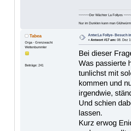
~~~~~~Der Wächter La Follyes ~~~~
Nur im Dunklen kann man Glühwürm
Antw:La Follye- Besuch i
Tabea
«
Antwort #17 am:
08. Dez 1
Orga - Grenzwacht
Weltenbummler
Bei dieser Frag
Was passierte h
Beiträge: 241
tunlichst mit s
kommen und nun
irgendwie, stän
Und schien dabe
lassen.
Kurz erwog Enid