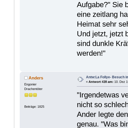
Aufgabe?" Sie bl
eine zeitlang ha
Heimat sehr se
Und jetzt, jetzt
sind dunkle Kr
werden!"
Antw:La Follye- Besuch i
Anders
«
Antwort #28 am:
10. Dez 1
Engonier
Drachentöter
"Irgendetwas ve
nicht so schlec
Beiträge: 1825
Ander legte den
genau. "Was bin