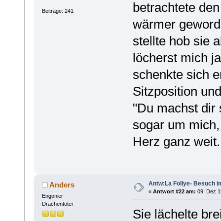
betrachtete den
Beiträge: 241
wärmer geworde
stellte hob sie
löcherst mich j
schenkte sich e
Sitzposition un
"Du machst dir 
sogar um mich, 
Herz ganz weit.
Antw:La Follye- Besuch i
Anders
«
Antwort #22 am:
09. Dez 1
Engonier
Drachentöter
Sie lächelte br