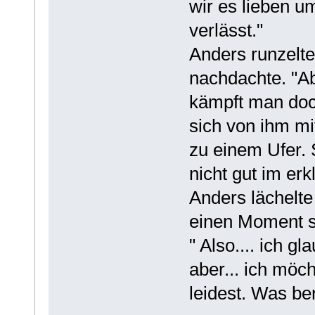
wir es lieben u
verlässt."
Anders runzelte
nachdachte. "Ab
kämpft man doch
sich von ihm mi
zu einem Ufer. S
nicht gut im erk
Anders lächelte 
einen Moment se
" Also.... ich g
aber... ich mö
leidest. Was be