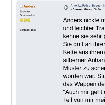
Antw:La Follye- Besuch i
Anders
«
Antwort #20 am:
09. Dez 1
Engonier
Drachentöter
Anders nickte m
und leichter Tr
Beiträge: 1825
kenne sie sehr g
Sie griff an ihr
Kette aus ihrem
silberner Anhän
Muster zu sche
worden war. St
das Wappen der
"Auch mir geht 
Teil von mir me