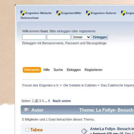
Engonien Website
EngonienWiki
Engonien Galerie
Engon
Datenschutz
Willkommen
Gast
. Bitte
einloggen
oder
registrieren
.
Einloggen mit Benutzername, Passwort und Sitzungslänge
Übersicht
Hilfe
Suche
Einloggen
Registrieren
Forum des Engonien e.V.
»
Die Gebiete in Caldrien
»
Das Caldrische Imper
Seiten:
1
[
2
]
3
4
...
8
Nach unten
Autor
Thema: La Follye- Besuch
0 Mitglieder und 1 Gast betrachten dieses Thema.
Antw:La Follye- Besuch i
Tabea
«
Antwort #15 am:
08. Dez 1