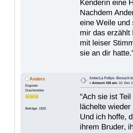
Kenderin eine H
Nachdem Anders 
eine Weile und 
mir das erzählt 
mit leiser Stim
sie an dir hatte.
Antw:La Follye- Besuch i
Anders
«
Antwort #26 am:
10. Dez 1
Engonier
Drachentöter
"Ach sie ist Tei
lächelte wieder
Beiträge: 1825
Und ich hoffe, d
ihrem Bruder, i