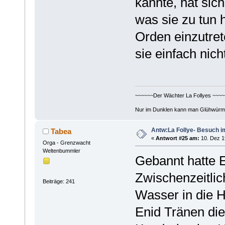
kannte, hat sic
was sie zu tun h
Orden einzutret
sie einfach nicht
~~~~~~Der Wächter La Follyes ~~~~
Nur im Dunklen kann man Glühwürm
Antw:La Follye- Besuch i
Tabea
«
Antwort #25 am:
10. Dez 1
Orga - Grenzwacht
Weltenbummler
Gebannt hatte 
Zwischenzeitlic
Beiträge: 241
Wasser in die H
Enid Tränen die