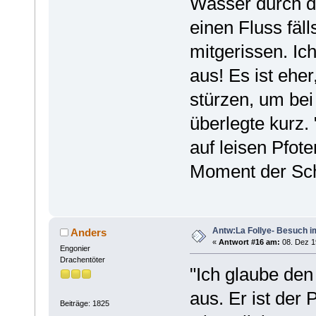
Wasser durch d
einen Fluss fäl
mitgerissen. Ic
aus! Es ist eher
stürzen, um bei
überlegte kurz. 
auf leisen Pfote
Moment der Sch
Antw:La Follye- Besuch i
Anders
«
Antwort #16 am:
08. Dez 1
Engonier
Drachentöter
"Ich glaube den
aus. Er ist der 
Beiträge: 1825