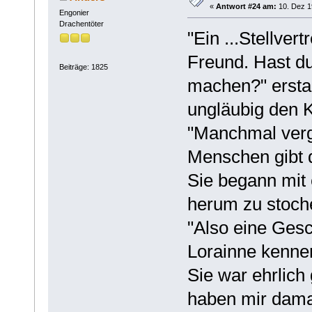
«
Antwort #24 am:
10. Dez 1
Engonier
Drachentöter
"Ein ...Stellvert
Freund. Hast du
Beiträge: 1825
machen?" erstau
ungläubig den K
"Manchmal verge
Menschen gibt d
Sie begann mit
herum zu stoch
"Also eine Gesc
Lorainne kennen 
Sie war ehrlich
haben mir damals