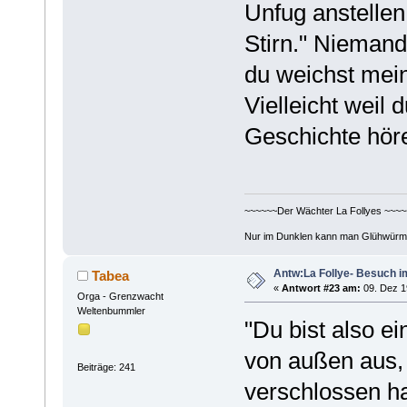
Unfug anstellen.
Stirn." Niemand
du weichst mein
Vielleicht weil 
Geschichte hör
~~~~~~Der Wächter La Follyes ~~~~
Nur im Dunklen kann man Glühwürm
Antw:La Follye- Besuch i
Tabea
«
Antwort #23 am:
09. Dez 1
Orga - Grenzwacht
Weltenbummler
"Du bist also ei
von außen aus, 
Beiträge: 241
verschlossen ha