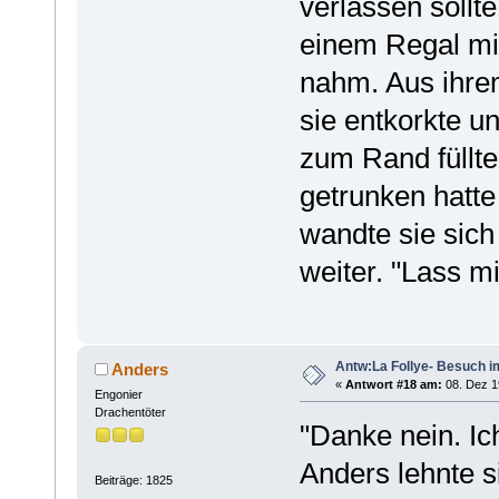
verlassen sollte
einem Regal mi
nahm. Aus ihrem
sie entkorkte u
zum Rand füllt
getrunken hatte
wandte sie sich
weiter. "Lass 
Antw:La Follye- Besuch i
Anders
«
Antwort #18 am:
08. Dez 1
Engonier
Drachentöter
"Danke nein. Ich
Anders lehnte s
Beiträge: 1825