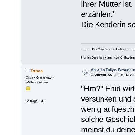
ihrer Mutter ist
erzählen."
Die Kenderin sch
~~~~~~Der Wächter La Follyes ~~~~
Nur im Dunklen kann man Glühwürm
Antw:La Follye- Besuch i
Tabea
«
Antwort #27 am:
10. Dez 1
Orga - Grenzwacht
Weltenbummler
"Hm?" Enid wir
versunken und 
Beiträge: 241
wenig aufgeschr
solche Geschich
meinst du dein