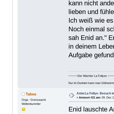
kann nicht and
lieben und fühl
Ich weiß wie es 
Noch einmal sch
sah Enid an." E
in deinem Leben
Aufgabe gefund
~~~~~~Der Wächter La Follyes ~~~~
Nur im Dunklen kann man Glühwürm
Antw:La Follye- Besuch i
Tabea
«
Antwort #21 am:
09. Dez 1
Orga - Grenzwacht
Weltenbummler
Enid lauschte 