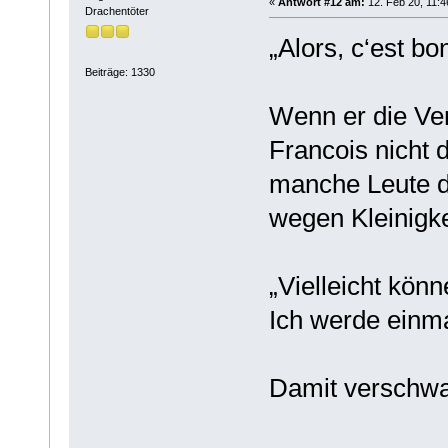
«
Antwort #12 am:
12. Feb 20, 11:4
Drachentöter
„Alors, c‘est bon
Beiträge: 1330
Wenn er die Ve
Francois nicht da
manche Leute do
wegen Kleinigke
„Vielleicht kön
Ich werde einma
Damit verschwa