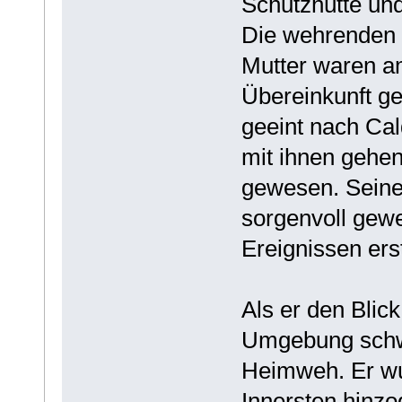
Schutzhütte und
Die wehrenden S
Mutter waren am
Übereinkunft ge
geeint nach Ca
mit ihnen gehen
gewesen. Seine
sorgenvoll gewe
Ereignissen ers
Als er den Blic
Umgebung schwe
Heimweh. Er wus
Innersten hinzo