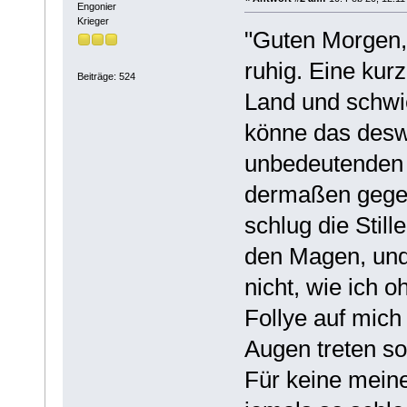
Engonier
Krieger
"Guten Morgen,
ruhig. Eine kur
Beiträge: 524
Land und schwie
könne das deswe
unbedeutenden V
dermaßen gegen
schlug die Still
den Magen, und 
nicht, wie ich 
Follye auf mich
Augen treten sol
Für keine mein