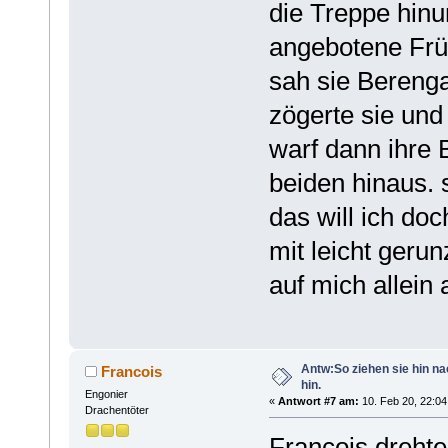
die Treppe hinun
angebotene Früh
sah sie Bereng
zögerte sie und
warf dann ihre 
beiden hinaus. 
das will ich do
mit leicht gerun
auf mich allein
Antw:So ziehen sie hin n
Francois
hin.
Engonier
«
Antwort #7 am:
10. Feb 20, 22:04
Drachentöter
Francois drehte