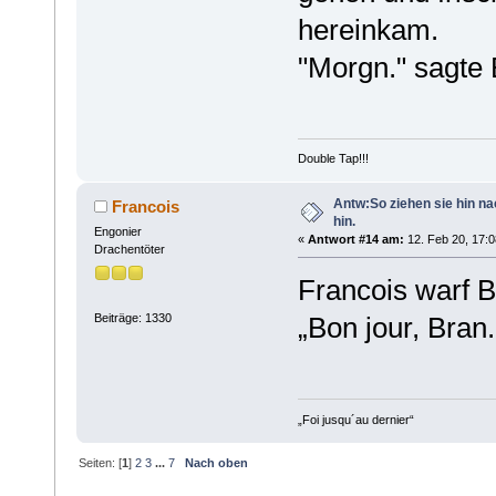
hereinkam.
"Morgn." sagte 
Double Tap!!!
Antw:So ziehen sie hin n
Francois
hin.
Engonier
«
Antwort #14 am:
12. Feb 20, 17:0
Drachentöter
Francois warf B
Beiträge: 1330
„Bon jour, Bran
„Foi jusqu´au dernier“
Seiten: [
1
]
2
3
...
7
Nach oben