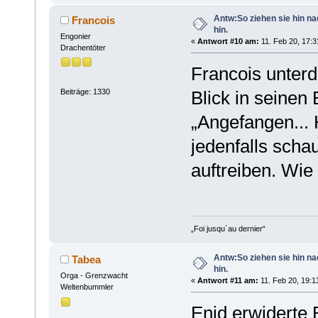
Antw:So ziehen sie hin n
Francois
hin.
Engonier
«
Antwort #10 am:
11. Feb 20, 17:3
Drachentöter
Francois unterd
Beiträge: 1330
Blick in seinen 
„Angefangen... H
jedenfalls scha
auftreiben. Wie
„Foi jusqu´au dernier“
Antw:So ziehen sie hin n
Tabea
hin.
Orga - Grenzwacht
«
Antwort #11 am:
11. Feb 20, 19:1
Weltenbummler
Enid erwiderte