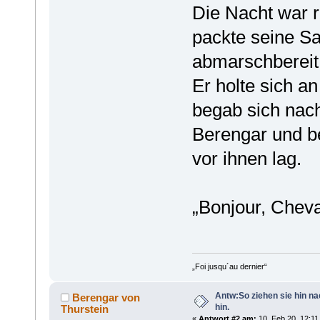
Die Nacht war ru
packte seine S
abmarschbereit
Er holte sich a
begab sich nach
Berengar und bet
vor ihnen lag.
„Bonjour, Cheval
„Foi jusqu´au dernier“
Antw:So ziehen sie hin n
Berengar von
hin.
Thurstein
«
Antwort #2 am:
10. Feb 20, 12:11