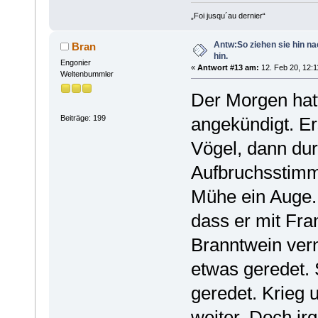
„Foi jusqu´au dernier“
Antw:So ziehen sie hin n
Bran
hin.
Engonier
«
Antwort #13 am:
12. Feb 20, 12:1
Weltenbummler
Der Morgen hatt
Beiträge: 199
angekündigt. Er
Vögel, dann dur
Aufbruchsstimmu
Mühe ein Auge.
dass er mit Fr
Branntwein vern
etwas geredet. S
geredet. Krieg 
weiter. Doch ir