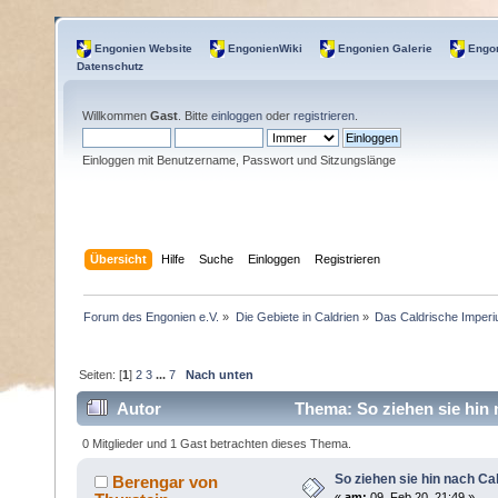
Engonien Website
EngonienWiki
Engonien Galerie
Engon
Datenschutz
Willkommen
Gast
. Bitte
einloggen
oder
registrieren
.
Einloggen mit Benutzername, Passwort und Sitzungslänge
Übersicht
Hilfe
Suche
Einloggen
Registrieren
Forum des Engonien e.V.
»
Die Gebiete in Caldrien
»
Das Caldrische Imper
Seiten: [
1
]
2
3
...
7
Nach unten
Autor
Thema: So ziehen sie hin 
0 Mitglieder und 1 Gast betrachten dieses Thema.
So ziehen sie hin nach Ca
Berengar von
«
am:
09. Feb 20, 21:49 »