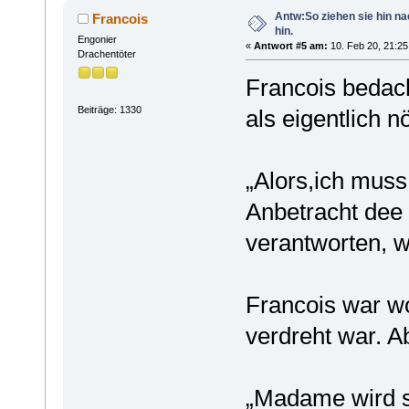
Antw:So ziehen sie hin n
Francois
hin.
Engonier
«
Antwort #5 am:
10. Feb 20, 21:25
Drachentöter
Francois bedach
Beiträge: 1330
als eigentlich nö
„Alors,ich muss 
Anbetracht dee 
verantworten, w
Francois war wo
verdreht war. Ab
„Madame wird s