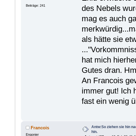
Beiträge: 241
des Nebels wurd
mag es auch gar
merkwürdig...ma
als hätte sie e
..."Vorkommniss
hat mich hierhe
Gutes dran. Hm
An Francois gew
immer gut! Ich 
fast ein wenig ü
Antw:So ziehen sie hin n
Francois
hin.
Engonier