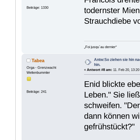
Beiträge: 1330
todernster Miene
Strauchdiebe vo
„Foi jusqu´au dernier“
Antw:So ziehen sie hin n
Tabea
hin.
Orga - Grenzwacht
«
Antwort #8 am:
11. Feb 20, 13:20
Weltenbummler
Enid blickte ebe
Beiträge: 241
Leben." Sie lie
schweifen. "Der
dann können wir
gefrühstückt?"