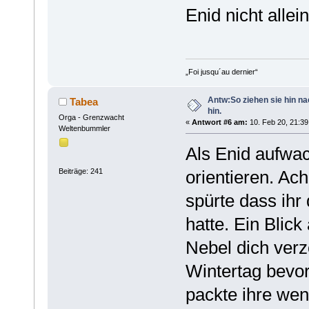
Enid nicht alle
„Foi jusqu´au dernier“
Antw:So ziehen sie hin n
Tabea
hin.
Orga - Grenzwacht
«
Antwort #6 am:
10. Feb 20, 21:39
Weltenbummler
Als Enid aufwac
Beiträge: 241
orientieren. Ach
spürte dass ihr
hatte. Ein Blic
Nebel dich verz
Wintertag bevor
packte ihre we