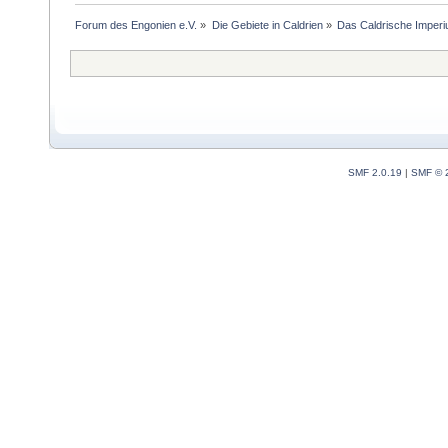
Forum des Engonien e.V.
»
Die Gebiete in Caldrien
»
Das Caldrische Imper
SMF 2.0.19
|
SMF © 