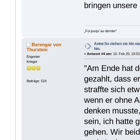
bringen unsere D
„Foi jusqu´au dernier“
Antw:So ziehen sie hin n
Berengar von
hin.
Thurstein
«
Antwort #4 am:
10. Feb 20, 19:53
Engonier
Krieger
"Am Ende hat de
gezahlt, dass e
Beiträge: 524
straffte sich e
wenn er ohne A
denken musste, 
sein, ich hatte
gehen. Wir beide