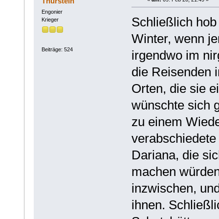
Thurstein
Engonier
Schließlich hob
Krieger
Winter, wenn j
Beiträge: 524
irgendwo im ni
die Reisenden i
Orten, die sie e
wünschte sich g
zu einem Wiede
verabschiedete 
Dariana, die si
machen würden.
inzwischen, un
ihnen. Schließl