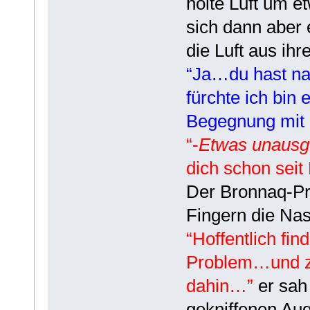
holte Luft um 
sich dann aber 
die Luft aus ih
“Ja…du hast nat
fürchte ich bin
Begegnung mit 
“-
Etwas unausg
dich schon seit
Der Bronnaq-Pri
Fingern die Na
“Hoffentlich fin
Problem…und zw
dahin…”
er sah
gekniffenen Au