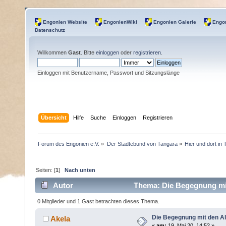
Engonien Website
EngonienWiki
Engonien Galerie
Engon
Datenschutz
Willkommen
Gast
. Bitte
einloggen
oder
registrieren
.
Einloggen mit Benutzername, Passwort und Sitzungslänge
Übersicht
Hilfe
Suche
Einloggen
Registrieren
Forum des Engonien e.V.
»
Der Städtebund von Tangara
»
Hier und dort in
Seiten: [
1
]
Nach unten
Autor
Thema: Die Begegnung mi
0 Mitglieder und 1 Gast betrachten dieses Thema.
Die Begegnung mit den 
Akela
«
am:
19. Mai 20, 14:52 »