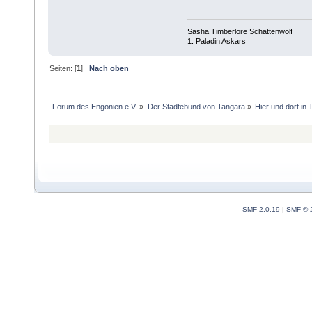
Sasha Timberlore Schattenwolf
1. Paladin Askars
Seiten: [
1
]
Nach oben
Forum des Engonien e.V.
»
Der Städtebund von Tangara
»
Hier und dort in
SMF 2.0.19
|
SMF © 