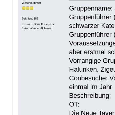
Weltenbummler
Gruppenname: 
Gruppenführer (
Beiträge: 188
schwarzer Kate
In-Time - Boris Krassusov
freischafender Alchemist
Gruppenführer 
Voraussetzungen
aber erstmal sc
Vorrangige Gru
Halunken, Zigeu
Conbesuche: Vo
einmal im Jahr
Beschreibung:
OT:
Die Neue Taver