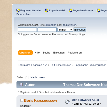
Engonien Website
EngonienWiki
Engonien Galerie
Engon
Datenschutz
Willkommen
Gast
. Bitte
einloggen
oder
registrieren
.
Einloggen mit Benutzername, Passwort und Sitzungslänge
Übersicht
Hilfe
Suche
Einloggen
Registrieren
Forum des Engonien e.V.
»
Out-Time Bereich
»
Engonische Spielergruppen
Seiten: [
1
]
Nach unten
Autor
Thema: Der Schwarze Kate
0 Mitglieder und 1 Gast betrachten dieses Thema.
Der Schwarze Kater
Boris Krassoussow
«
am:
30. Mai 22, 19:18 »
Engonier