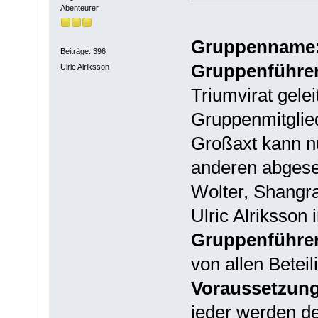
Abenteurer
Gruppenname
Beiträge: 396
Gruppenführer 
Ulric Alriksson
Triumvirat gele
Gruppenmitglie
Großaxt kann nu
anderen abgeset
Wolter, Shangr
Ulric Alriksson 
Gruppenführer
von allen Beteil
Voraussetzunge
jeder werden d