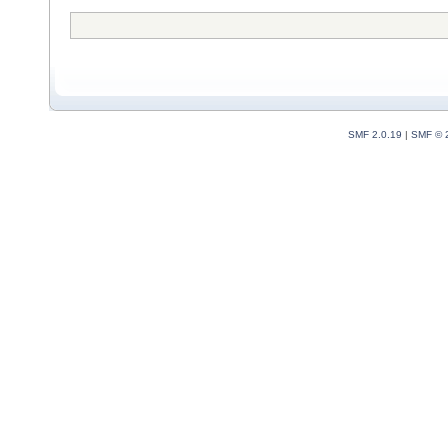
SMF 2.0.19
|
SMF © 