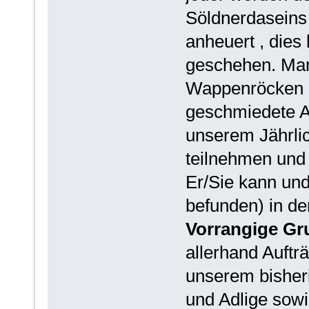
Söldnerdaseins
anheuert , dies
geschehen. Man
Wappenröcken u
geschmiedete Ax
unserem Jährlic
teilnehmen und
Er/Sie kann und
befunden) in d
Vorrangige G
allerhand Auftr
unserem bisheri
und Adlige sowi