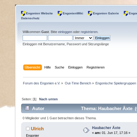
Engonien Website
EngonienWiki
Engonien Galerie
Engon
Datenschutz
Willkommen
Gast
. Bitte
einloggen
oder
registrieren
.
Einloggen mit Benutzername, Passwort und Sitzungslänge
Übersicht
Hilfe
Suche
Einloggen
Registrieren
Forum des Engonien e.V.
»
Out-Time Bereich
»
Engonische Spielergruppen
Seiten: [
1
]
Nach unten
Autor
Thema: Haubacher Äxte (
0 Mitglieder und 1 Gast betrachten dieses Thema.
Haubacher Äxte
Ulrich
«
am:
01. Jun 17, 17:16 »
Engonier