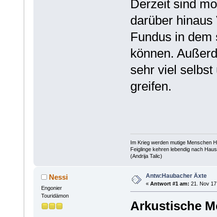
Derzeit sind mo
darüber hinaus 
Fundus in dem s
können. Außerd
sehr viel selbs
greifen.
Im Krieg werden mutige Menschen H
Feiglinge kehren lebendig nach Haus
(Andrija Talic)
Antw:Haubacher Äxte
Nessi
«
Antwort #1 am:
21. Nov 17,
Engonier
Touridämon
Arkustische M