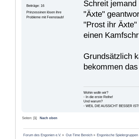
Schreit jemand 
Beiträge: 16
"Äxte" geantwor
Prinzessinen lösen ihre
Probleme mit Feenstaub!
"Prost ihr Äxte
einen Kamfschre
Grundsätzlich k
bekommen das i
Wohin wolln wir?
- In die erste Reihe!
Und warum?
- WEIL DIE AUSSICHT BESSER IS
Seiten: [
1
]
Nach oben
Forum des Engonien e.V.
»
Out-Time Bereich
»
Engonische Spielergruppen