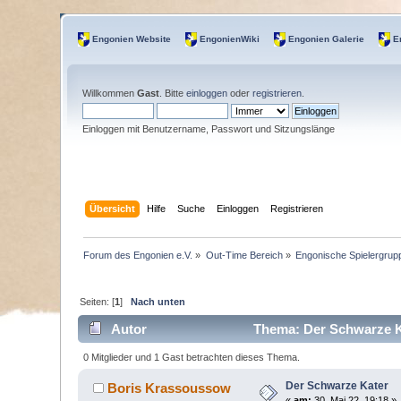
Engonien Website
EngonienWiki
Engonien Galerie
E
Willkommen
Gast
. Bitte
einloggen
oder
registrieren
.
Einloggen mit Benutzername, Passwort und Sitzungslänge
Übersicht
Hilfe
Suche
Einloggen
Registrieren
Forum des Engonien e.V.
»
Out-Time Bereich
»
Engonische Spielergrup
Seiten: [
1
]
Nach unten
Autor
Thema: Der Schwarze K
0 Mitglieder und 1 Gast betrachten dieses Thema.
Der Schwarze Kater
Boris Krassoussow
«
am:
30. Mai 22, 19:18 »