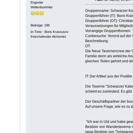
Engonier
Weltenbummler
Gruppenname: Schwarzer Ka
Gruppenführer (IT): Boris Kr
Gruppenführer (OT): Christi
Beiträge: 188
Voraussetzungen für Mitglieds
Vorrangige Gruppenthemen: T
In-Time - Boris Krassusov
Conbesuche: Vorerst auf der
freischafender Alchemist
Beschreibung:
OT:
Die Neue Tavernencrew der Gr
Familie denn als wirkliche A
gleichen Teilen gehört und di
IT: Der Artikel aus der Postille 
Die Taverne "Schwarzer Kater”
scheint es zumindest. Es gibt
Der Geschäftspartner der besa
Auf unsere Frage, wie es zu 
“Ich war in Uld und habe gewu
Besitzer von Wandertaverne un
neue Besitzer von "Schwarzer