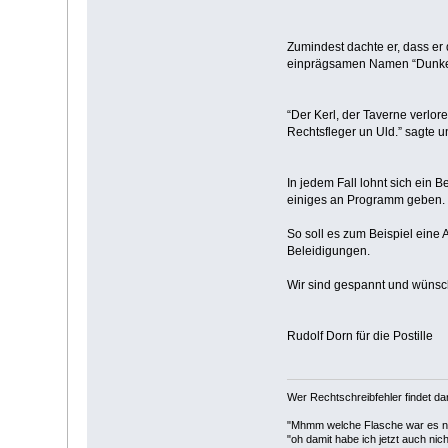
Zumindest dachte er, dass er 
einprägsamen Namen “Dunkelb
“Der Kerl, der Taverne verlor
Rechtsfleger un Uld.” sagte u
In jedem Fall lohnt sich ein
einiges an Programm geben.
So soll es zum Beispiel eine 
Beleidigungen.
Wir sind gespannt und wünsch
Rudolf Dorn für die Postille
Wer Rechtschreibfehler findet dar
"Mhmm welche Flasche war es n
"oh damit habe ich jetzt auch nic