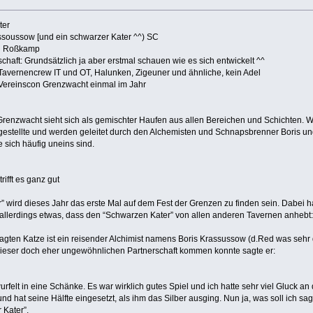
ter
assoussow [und ein schwarzer Kater ^^) SC
an Roßkamp
chaft: Grundsätzlich ja aber erstmal schauen wie es sich entwickelt ^^
avernencrew IT und OT, Halunken, Zigeuner und ähnliche, kein Adel
 Vereinscon Grenzwacht einmal im Jahr
enzwacht sieht sich als gemischter Haufen aus allen Bereichen und Schichten. W
ngestellte und werden geleitet durch den Alchemisten und Schnapsbrenner Boris 
e sich häufig uneins sind.
trifft es ganz gut
 wird dieses Jahr das erste Mal auf dem Fest der Grenzen zu finden sein. Dabei ha
 allerdings etwas, dass den “Schwarzen Kater” von allen anderen Tavernen anhebt: 
gten Katze ist ein reisender Alchimist namens Boris Krassussow (d.Red was sehr da
dieser doch eher ungewöhnlichen Partnerschaft kommen konnte sagte er:
rfelt in eine Schänke. Es war wirklich gutes Spiel und ich hatte sehr viel Gluck 
d hat seine Hälfte eingesetzt, als ihm das Silber ausging. Nun ja, was soll ich sag
 Kater”.