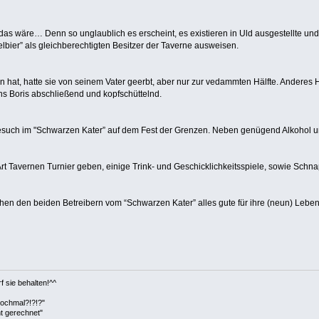
das wäre… Denn so unglaublich es erscheint, es existieren in Uld ausgestellte und
ier” als gleichberechtigten Besitzer der Taverne ausweisen.
en hat, hatte sie von seinem Vater geerbt, aber nur zur vedammten Hälfte. Anderes 
ns Boris abschließend und kopfschüttelnd.
 Besuch im "Schwarzen Kater” auf dem Fest der Grenzen. Neben genügend Alkohol u
Art Tavernen Turnier geben, einige Trink- und Geschicklichkeitsspiele, sowie Schn
en den beiden Betreibern vom “Schwarzen Kater” alles gute für ihre (neun) Leben
f sie behalten!^^
ochmal?!?!?"
ht gerechnet"