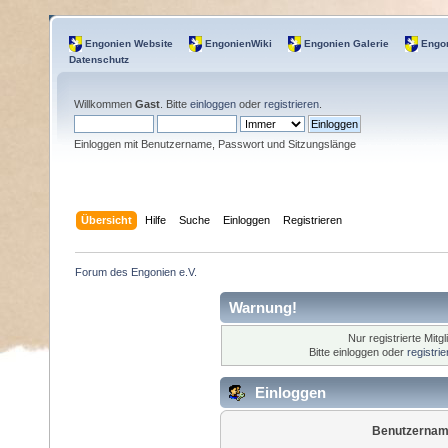
Engonien Website
EngonienWiki
Engonien Galerie
Engon
Datenschutz
Willkommen
Gast
. Bitte
einloggen
oder
registrieren
.
Einloggen mit Benutzername, Passwort und Sitzungslänge
Übersicht
Hilfe
Suche
Einloggen
Registrieren
Forum des Engonien e.V.
Warnung!
Nur registrierte Mitg
Bitte einloggen oder
registri
Einloggen
Benutzernam