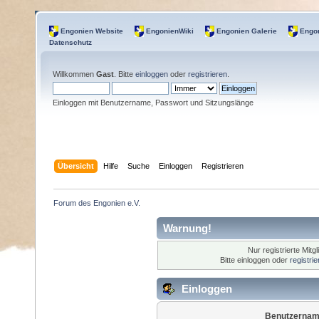
Engonien Website
EngonienWiki
Engonien Galerie
Engon
Datenschutz
Willkommen
Gast
. Bitte
einloggen
oder
registrieren
.
Einloggen mit Benutzername, Passwort und Sitzungslänge
Übersicht
Hilfe
Suche
Einloggen
Registrieren
Forum des Engonien e.V.
Warnung!
Nur registrierte Mitg
Bitte einloggen oder
registri
Einloggen
Benutzernam