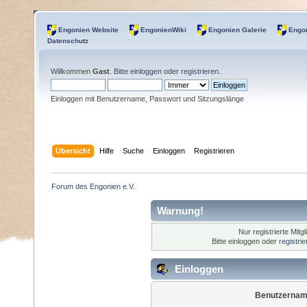
Engonien Website
EngonienWiki
Engonien Galerie
Engon
Datenschutz
Willkommen
Gast
. Bitte
einloggen
oder
registrieren
.
Einloggen mit Benutzername, Passwort und Sitzungslänge
Übersicht
Hilfe
Suche
Einloggen
Registrieren
Forum des Engonien e.V.
Warnung!
Nur registrierte Mitg
Bitte einloggen oder
registri
Einloggen
Benutzernam