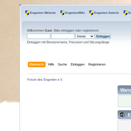
Engonien Website
EngonienWiki
Engonien Galerie
E
Willkommen
Gast
. Bitte
einloggen
oder
registrieren
.
Einloggen mit Benutzername, Passwort und Sitzungslänge
Übersicht
Hilfe
Suche
Einloggen
Registrieren
Forum des Engonien e.V.
Warn
E