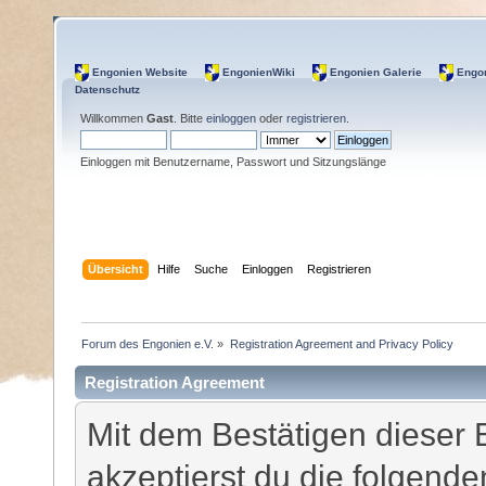
Engonien Website
EngonienWiki
Engonien Galerie
Engon
Datenschutz
Willkommen
Gast
. Bitte
einloggen
oder
registrieren
.
Einloggen mit Benutzername, Passwort und Sitzungslänge
Übersicht
Hilfe
Suche
Einloggen
Registrieren
Forum des Engonien e.V.
»
Registration Agreement and Privacy Policy
Registration Agreement
Mit dem Bestätigen dieser 
akzeptierst du die folgen