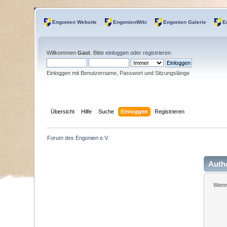
Engonien Website
EngonienWiki
Engonien Galerie
E
Willkommen
Gast
. Bitte
einloggen
oder
registrieren
.
Einloggen mit Benutzername, Passwort und Sitzungslänge
Übersicht
Hilfe
Suche
Einloggen
Registrieren
Forum des Engonien e.V.
Authe
Wenn 