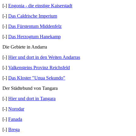
[-]
Engonia - die einstige Kaiserstadt
[-]
Das Caldrische Imperium
[-]
Das Fürstentum Middenfelz
[-]
Das Herzogtum Hanekamp
Die Gebiete in Andarra
[-]
Hier und dort in den Weiten Andarras
[-]
Valkensteins Provinz Reichsfeld
[-]
Das Kloster "Unua Sekundo"
Der Städtebund von Tangara
[-]
Hier und dort in Tangara
[-]
Norodar
[-]
Fanada
[-]
Brega