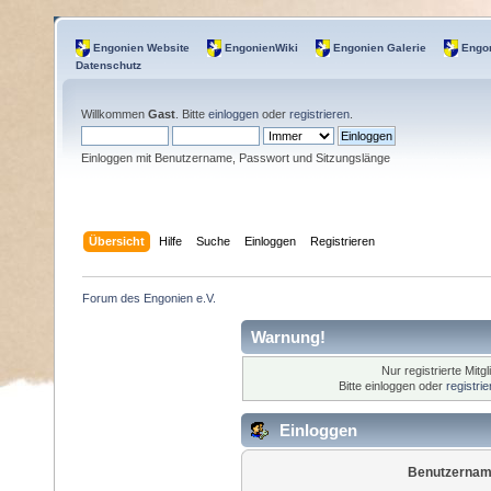
Engonien Website
EngonienWiki
Engonien Galerie
Engon
Datenschutz
Willkommen
Gast
. Bitte
einloggen
oder
registrieren
.
Einloggen mit Benutzername, Passwort und Sitzungslänge
Übersicht
Hilfe
Suche
Einloggen
Registrieren
Forum des Engonien e.V.
Warnung!
Nur registrierte Mitg
Bitte einloggen oder
registri
Einloggen
Benutzernam