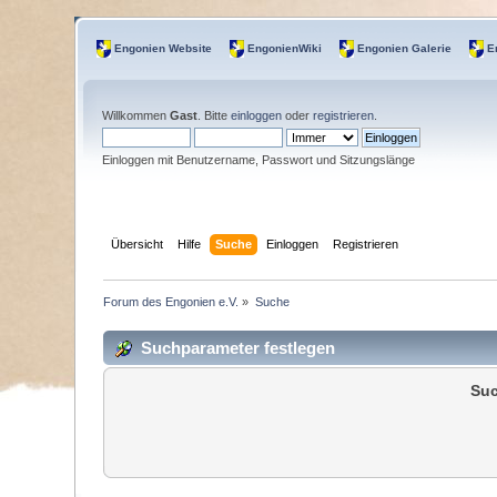
Engonien Website
EngonienWiki
Engonien Galerie
E
Willkommen
Gast
. Bitte
einloggen
oder
registrieren
.
Einloggen mit Benutzername, Passwort und Sitzungslänge
Übersicht
Hilfe
Suche
Einloggen
Registrieren
Forum des Engonien e.V.
»
Suche
Suchparameter festlegen
Suc