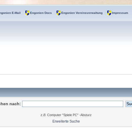
ngonien E-Mail
Engonien Docs
Engonien Vereinsverwaltung
Impressum
hen nach:
z.B.
Computer "Spiele PC" -Absturz
Erweiterte Suche