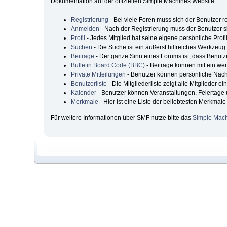
Dokumentation auf der offiziellen Simple Machines Website.
Registrierung
- Bei viele Foren muss sich der Benutzer reg
Anmelden
- Nach der Registrierung muss der Benutzer s
Profil
- Jedes Mitglied hat seine eigene persönliche Profil
Suchen
- Die Suche ist ein äußerst hilfreiches Werkzeu
Beiträge
- Der ganze Sinn eines Forums ist, dass Benutz
Bulletin Board Code (BBC)
- Beiträge können mit ein we
Private Mitteilungen
- Benutzer können persönliche Nach
Benutzerliste
- Die Mitgliederliste zeigt alle Mitglieder e
Kalender
- Benutzer können Veranstaltungen, Feiertage
Merkmale
- Hier ist eine Liste der beliebtesten Merkmal
Für weitere Informationen über SMF nutze bitte das
Simple Mach