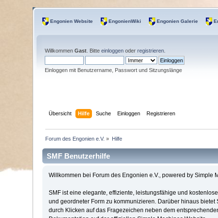
Engonien Website
EngonienWiki
Engonien Galerie
E
Willkommen
Gast
. Bitte
einloggen
oder
registrieren
.
Einloggen mit Benutzername, Passwort und Sitzungslänge
Übersicht
Hilfe
Suche
Einloggen
Registrieren
Forum des Engonien e.V.
»
Hilfe
SMF Benutzerhilfe
Willkommen bei Forum des Engonien e.V., powered by Simple 
SMF ist eine elegante, effiziente, leistungsfähige und kostenl
und geordneter Form zu kommunizieren. Darüber hinaus bietet 
durch Klicken auf das Fragezeichen neben dem entsprechenden A