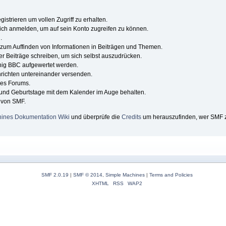
istrieren um vollen Zugriff zu erhalten.
ich anmelden, um auf sein Konto zugreifen zu können.
.
g zum Auffinden von Informationen in Beiträgen und Themen.
er Beiträge schreiben, um sich selbst auszudrücken.
nig BBC aufgewertet werden.
richten untereinander versenden.
ines Forums.
 und Geburtstage mit dem Kalender im Auge behalten.
e von SMF.
ines Dokumentation Wiki
und überprüfe die
Credits
um herauszufinden, wer SMF zu
SMF 2.0.19
|
SMF © 2014
,
Simple Machines
|
Terms and Policies
XHTML
RSS
WAP2