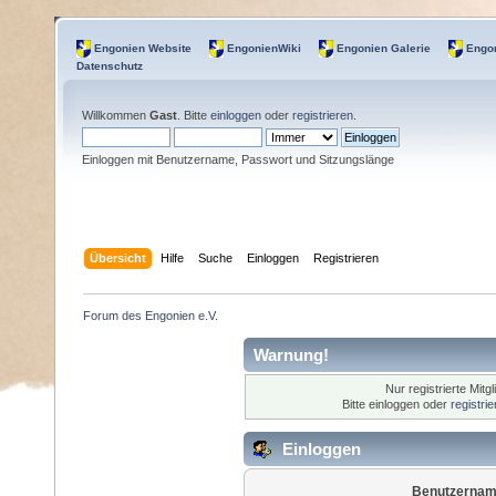
Engonien Website
EngonienWiki
Engonien Galerie
Engon
Datenschutz
Willkommen
Gast
. Bitte
einloggen
oder
registrieren
.
Einloggen mit Benutzername, Passwort und Sitzungslänge
Übersicht
Hilfe
Suche
Einloggen
Registrieren
Forum des Engonien e.V.
Warnung!
Nur registrierte Mitg
Bitte einloggen oder
registri
Einloggen
Benutzernam