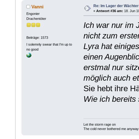
Re: Im Lager der Wächte
Vanni
«
Antwort #36 am:
18. Jun 10
Engonier
Drachentöter
Ich war nur im 
nicht zum erste
Beiträge: 1573
Lyra hat einiges
I solemnly swear that I'm up to
no good
einen Augenbli
erstmal nur sit
möglich auch e
Sie hebt ihre H
Wie ich bereits
Let the storm rage on
The cold never bothered me anyway