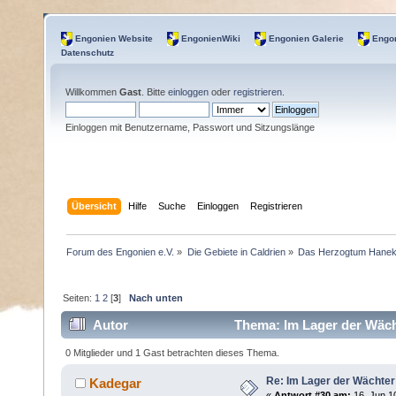
Engonien Website
EngonienWiki
Engonien Galerie
Engon
Datenschutz
Willkommen
Gast
. Bitte
einloggen
oder
registrieren
.
Einloggen mit Benutzername, Passwort und Sitzungslänge
Übersicht
Hilfe
Suche
Einloggen
Registrieren
Forum des Engonien e.V.
»
Die Gebiete in Caldrien
»
Das Herzogtum Hane
Seiten:
1
2
[
3
]
Nach unten
Autor
Thema: Im Lager der Wäch
0 Mitglieder und 1 Gast betrachten dieses Thema.
Re: Im Lager der Wächte
Kadegar
«
Antwort #30 am:
16. Jun 10