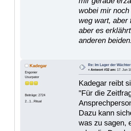
mir gerade erzä
wobei mir noch 
weg wart, aber 
aber es erklähr
anderen beiden.
Re: Im Lager der Wächte
Kadegar
«
Antwort #32 am:
17. Jun 10
Engonier
Usurpator
Kadegar reibt s
"Für die Zeitfrag
Beiträge: 2724
Ansprechperson
2...1...Ritual
Dazu kann siche
was zu sagen, 