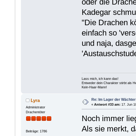
oder die Drache
Kadegar schmun
"Die Drachen k
einfach so 'ver
und naja, dasg
'Austauschstuden
Lass mich, ich kann das!
Entweder dein Charakter stirbt als 
Kein-Haar-Mann!
Re: Im Lager der Wächte
Lyra
«
Antwort #33 am:
17. Jun 10
Administrator
Drachentöter
Noch immer lie
Als sie merkt, d
Beiträge: 1786