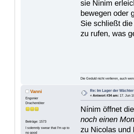
sie Ninim erleic
bewegen oder g
Sie schließt di
zu rufen, was g
Die Geduld nicht verlieren, auch wen
Re: Im Lager der Wächte
Vanni
«
Antwort #34 am:
17. Jun 10
Engonier
Drachentöter
Nínim öffnet di
noch einen Mom
Beiträge: 1573
zu Nicolas und
I solemnly swear that I'm up to
no good