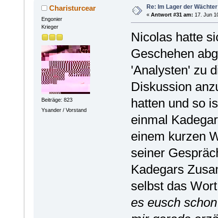
Re: Im Lager der Wächte
Charisturcear
«
Antwort #31 am:
17. Jun 10
Engonier
Krieger
Nicolas hatte s
Geschehen abge
'Analysten' zu d
Diskussion anzu
hatten und so is
Beiträge: 823
Ysander / Vorstand
einmal Kadegar 
einem kurzen Wi
seiner Gesprächs
Kadegars Zusam
selbst das Wort
es eusch schon