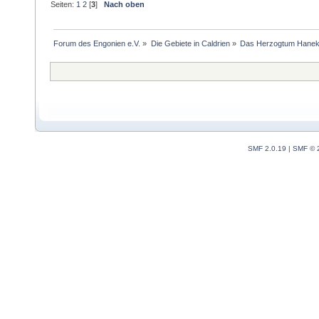
Seiten:
1
2
[
3
]
Nach oben
Forum des Engonien e.V.
»
Die Gebiete in Caldrien
»
Das Herzogtum Hane
SMF 2.0.19
|
SMF © 