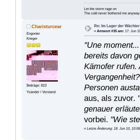
Let the storm rage on
The cold never bothered me anyway
Re: Im Lager der Wächte
Charisturcear
«
Antwort #35 am:
17. Jun 10
Engonier
Krieger
"Une moment...
bereits davon g
Kämofer rufen. 
Vergangenheit?
Personen aust
Beiträge: 823
Ysander / Vorstand
aus, als zuvor.
genauer erläut
vorbei.
"Wie ste
«
Letzte Änderung: 18. Jun 10, 10:0