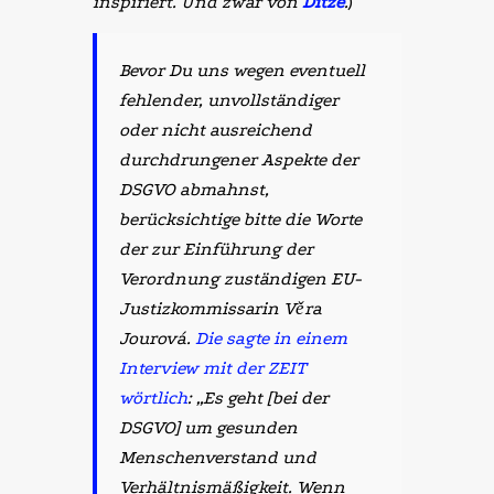
inspiriert. Und zwar von
Ditze
.
)
Bevor Du uns wegen eventuell
fehlender, unvollständiger
oder nicht ausreichend
durchdrungener Aspekte der
DSGVO abmahnst,
berücksichtige bitte die Worte
der zur Einführung der
Verordnung zuständigen EU-
Justizkommissarin Věra
Jourová.
Die sagte in einem
Interview mit der ZEIT
wörtlich
: „Es geht [bei der
DSGVO] um gesunden
Menschenverstand und
Verhältnismäßigkeit. Wenn