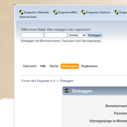
Engonien Website
EngonienWiki
Engonien Galerie
Engon
Datenschutz
Willkommen
Gast
. Bitte
einloggen
oder
registrieren
.
Einloggen mit Benutzername, Passwort und Sitzungslänge
Übersicht
Hilfe
Suche
Einloggen
Registrieren
Forum des Engonien e.V.
»
Einloggen
Einloggen
Benutzernam
Passwor
Sitzungslänge in Minut