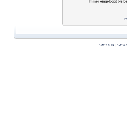
Immer eingeloggt bleib
Pa
SMF 2.0.19
|
SMF © 