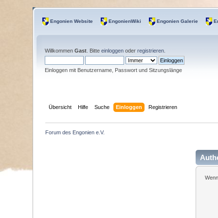
Engonien Website
EngonienWiki
Engonien Galerie
E
Willkommen
Gast
. Bitte
einloggen
oder
registrieren
.
Einloggen mit Benutzername, Passwort und Sitzungslänge
Übersicht
Hilfe
Suche
Einloggen
Registrieren
Forum des Engonien e.V.
Authe
Wenn 