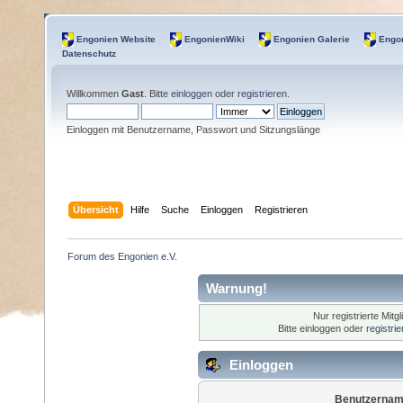
Engonien Website
EngonienWiki
Engonien Galerie
Engon
Datenschutz
Willkommen
Gast
. Bitte
einloggen
oder
registrieren
.
Einloggen mit Benutzername, Passwort und Sitzungslänge
Übersicht
Hilfe
Suche
Einloggen
Registrieren
Forum des Engonien e.V.
Warnung!
Nur registrierte Mitg
Bitte einloggen oder
registri
Einloggen
Benutzernam