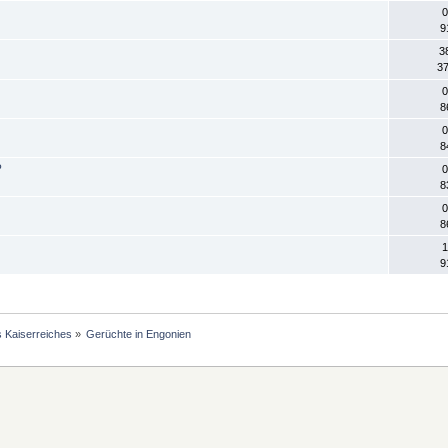
0
9
3
37
0
8
0
8
?
0
8
0
8
1
9
s Kaiserreiches
»
Gerüchte in Engonien