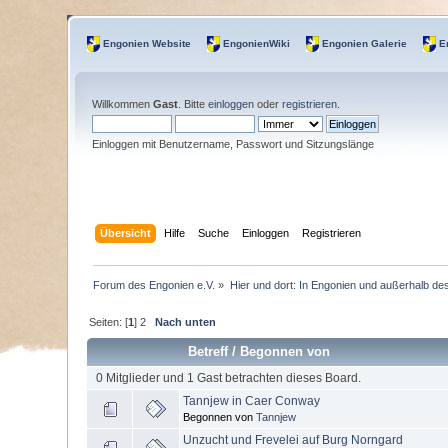
Engonien Website
EngonienWiki
Engonien Galerie
E
Willkommen
Gast
. Bitte
einloggen
oder
registrieren
.
Einloggen mit Benutzername, Passwort und Sitzungslänge
Übersicht
Hilfe
Suche
Einloggen
Registrieren
Forum des Engonien e.V.
»
Hier und dort: In Engonien und außerhalb de
Seiten: [
1
]
2
Nach unten
Betreff
/
Begonnen von
0 Mitglieder und 1 Gast betrachten dieses Board.
Tannjew in Caer Conway
Begonnen von
Tannjew
Unzucht und Frevelei auf Burg Norngard