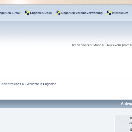
ngonien E-Mail
Engonien Docs
Engonien Vereinsverwaltung
Impressum
Der Schwarzer Mond 6 - Rückkehr (vom 6.-
s Kaiserreiches
»
Gerüchte in Engonien
Antwo
0
24
0