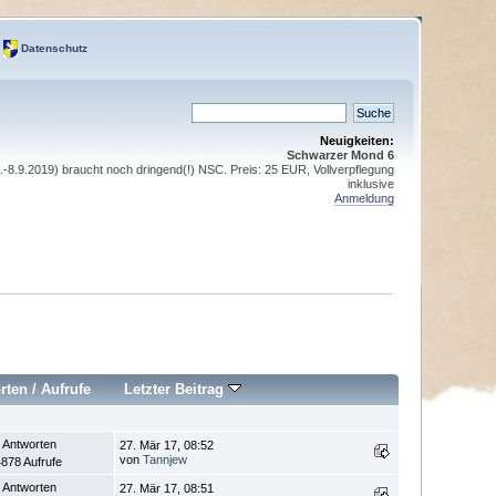
Datenschutz
Neuigkeiten:
Schwarzer Mond 6
8.9.2019) braucht noch dringend(!) NSC. Preis: 25 EUR, Vollverpflegung
inklusive
Anmeldung
rten
/
Aufrufe
Letzter Beitrag
 Antworten
27. Mär 17, 08:52
von
Tannjew
878 Aufrufe
 Antworten
27. Mär 17, 08:51