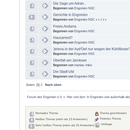
Die Sage um Adran..
Begonnen von
Engonien NSC
Gerüchte in Engonien
Begonnen von
Engonien NSC
«
1
2
3
»
Freies Andarra
Begonnen von
Engonien NSC
Hausarrest?
Begonnen von
Engonien NSC
Jelena in der Ayd'Owl nur wegen der Kühlfässer
Begonnen von
Engonien NSC
Überfall am Jaroksee
Begonnen von
maniac mike
Die Stadt Uld
Begonnen von
Engonien NSC
Seiten: [
1
]
2
Nach oben
Forum des Engonien e.V.
»
Hier und dort: In Engonien und außerhalb de
Normales Thema
Thema geschlossen
Fixiertes Thema
Heißes Thema (mehr als 15 Antworten)
Umfrage
Sehr heißes Thema (mehr als 25 Antworten)